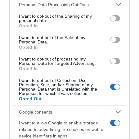
Personal Data Processing Opt Outs
This information may also be disclosed by us to third parties
on the IAB’s List of Downstream Participants that may further
I want to opt-out of the Sharing of my
disclose it to other third parties.
personal data.
Opted In
Please note that this website/app uses one or more Google
services and may gather and store information including but
I want to opt-out of the Sale of my
Personal Data.
not limited to your visit or usage behaviour. You may click to
Opted In
grant or deny consent to Google and its third-party tags to
use your data for below specified purposes in below Google
I want to opt-out of processing my
consent section.
Personal Data for Targeted Advertising.
Opted In
I want to opt-out of Collection, Use,
Retention, Sale, and/or Sharing of my
Personal Data that Is Unrelated with the
Purposes for which it was collected.
Opted Out
Google consents
I want to allow Google to enable storage
related to advertising like cookies on web or
device identifiers in apps.