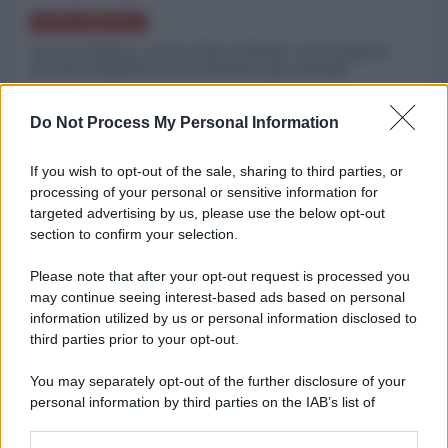
NORD-AMERICA
Guerra all'Iran, scorte USA al limite: il Pentagono
investe miliardi per ricostituire gli arsenali
ASIA
Do Not Process My Personal Information
Canale diplomatico resta aperto: cosa si sono detti i
ministri di Iran e Arabia Saudita
If you wish to opt-out of the sale, sharing to third parties, or
NORD-AMERICA
processing of your personal or sensitive information for
targeted advertising by us, please use the below opt-out
"Una guerra illegale": Trump minimizza le perdite in
Iran, ma i dati lo smentiscono
section to confirm your selection.
EUROPA
Please note that after your opt-out request is processed you
may continue seeing interest-based ads based on personal
Petro accusa Netanyahu di essere responsabile
"dell'invasione civile di Ceuta da parte dei
information utilized by us or personal information disclosed to
marocchini"
third parties prior to your opt-out.
You may separately opt-out of the further disclosure of your
personal information by third parties on the IAB’s list of
downstream participants.