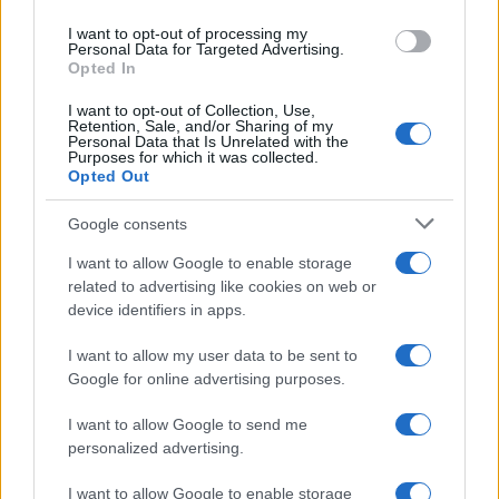
use your data for below specified purposes in below Google
I want to opt-out of processing my
consent section.
Personal Data for Targeted Advertising.
Opted In
#
UNA
FINESTRA
APERTA
I want to opt-out of Collection, Use,
Retention, Sale, and/or Sharing of my
Personal Data that Is Unrelated with the
Una finestra aperta
Purposes for which it was collected.
Opted Out
Google consents
I want to allow Google to enable storage
La governance cinese vista dai
related to advertising like cookies on web or
rappresentanti italiani e la visione dello
sviluppo comune sino-italiano
device identifiers in apps.
06 Agosto 2026 08:00
I want to allow my user data to be sent to
Google for online advertising purposes.
I want to allow Google to send me
#
SCELTI
DAL
PEOPLE'S
DAILY
personalized advertising.
I want to allow Google to enable storage