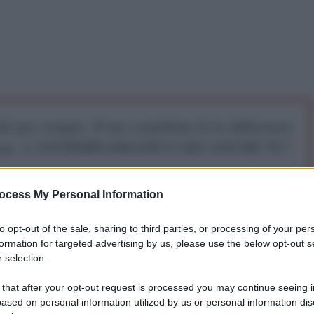
iti per sempre. Il tuo contributo fa la differenza:
mazione. L'ANTIDIPLOMATICO SEI ANCHE TU!
ocess My Personal Information
a 5€
Dona 15€
Scegli importo
to opt-out of the sale, sharing to third parties, or processing of your per
formation for targeted advertising by us, please use the below opt-out s
 selection.
al XXII Forum Internazionale di Valdai, il Presidente
 that after your opt-out request is processed you may continue seeing i
ased on personal information utilized by us or personal information dis
 Putin, ha articolato la posizione di Mosca su una