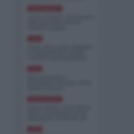
minimizzare le perdite
NORD-AMERICA
"Scorte al limite": il retroscena
CNN sulla difesa USA nel
conflitto iraniano
ASIA
Yemen, blocco Bab el-Mandab:
Le superpetroliere saudite
costrette a circumnavigare
l'Africa
ASIA
l'Iran era pronto a
bombardare l'Ucraina, cos'ha
fermato l'attacco
NORD-AMERICA
Guerra all'Iran, scorte USA al
limite: il Pentagono investe
miliardi per ricostituire gli
arsenali
ASIA