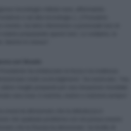
ressi tecnologici militari russi, affermando:
oderne e ad alta tecnologia. [...] Possiamo
ro monito, ha fatto riferimento a potenziali test di
ni stanno preparando questi test. Lo vediamo, lo
i, faremo lo stesso”.
Russia nel Mondo
Presidente ha enfatizzato la forza e la resilienza
ttraversato molti sconvolgimenti,” ha osservato, “ma,
, siamo meglio preparati per una situazione mondiale
rato una cosa: è esistita, esiste e esisterà sempre”.
ra storia ha dimostrato che la debolezza è
lusione che qualsiasi problema con noi possa essere
fermato che la Russia ha dimostrato “un livello di