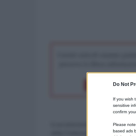
I nostri articoli saranno gratu
preserva la libera infor
Do Not Pr
Dona 1€
Don
If you wish 
sensitive in
confirm your
In un intervento di ampio respiro 
Please note
based ads b
della Federazione Russa, Vladimir