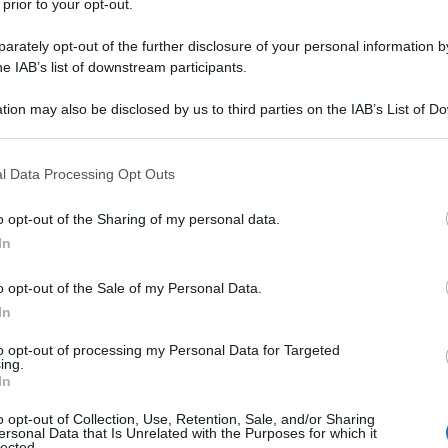
 prior to your opt-out.
nda globale. Il discorso, atteso dagli analisti per la
trici della politica estera russa, ha toccato temi che
rately opt-out of the further disclosure of your personal information by
he IAB’s list of downstream participants.
rezza europea alle capacità militari della Russia. Di
razioni più significative del leader russo, presentate
tion may also be disclosed by us to third parties on the IAB’s List of 
 that may further disclose it to other third parties.
 that this website/app uses one or more Google services and may gath
l Data Processing Opt Outs
including but not limited to your visit or usage behaviour. You may click 
a all’Egemonismo
 to Google and its third-party tags to use your data for below specifi
o opt-out of the Sharing of my personal data.
ogle consent section.
 la sua analisi con una netta contestazione
In
Stati Uniti e dei loro alleati ha raggiunto il suo apice
o opt-out of the Sale of my Personal Data.
mato, “ma non esiste, né esisterà mai, una forza in
In
ndo a tutti cosa fare, come farlo o come respirare”.
to opt-out of processing my Personal Data for Targeted
ing.
In
ccidente
o opt-out of Collection, Use, Retention, Sale, and/or Sharing
 il tono è stato particolarmente duro. Putin ha messo
ersonal Data that Is Unrelated with the Purposes for which it
lected.