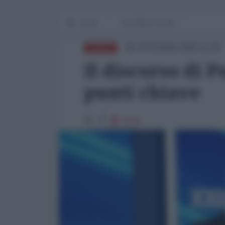
Home
IN PRIMO PIANO
03 Ottobre 2025 11:00
RUSSIA
Il discorso di P
punti chiave
5150