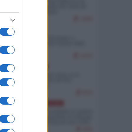
Ceuta: perché il Marocco fa
con noi quello che vuole (di
Alberto Negri)
12805
ITALIA
Il turismo di massa e i
"risvegli" del Corriere della
sera
10237
EUROPA
Cina, Russia e Iran, io ve
l’avevo detto (di Vito
Petrocelli)
8542
AMERICA LATINA
Dalla Convertibilità al "grillete
fiscal": l'Argentina si consegna
ai mercati (ancora una volta)
8056