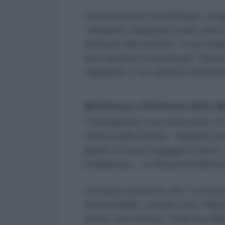
Putin ha anche sottolineato i prog
“Abbiamo sviluppato molte armi m
ottenere altri sistemi”. In un chia
armi da parte di avversari: “Alcu
sappiamo. E se saranno effettuat
Resilienza e Posizione della 
Concludendo il suo intervento, il 
storica della Russia. “Abbiamo a
grazie al nostro bagaglio storico
complessa... La Russia ha dimost
Ha inoltre avvertito che “La nost
inaccettabile”, poiché crea “l’il
risolto con la forza”. Putin ha af