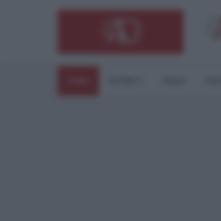
HOME
ESTERI
ITALIA
CUL