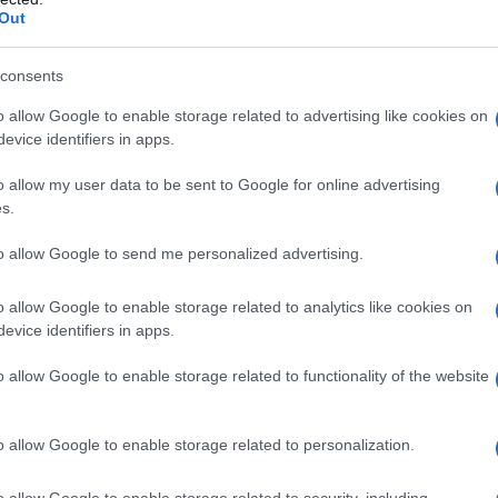
entale su una presunta minaccia russa, dichiarando:
Out
e, che la Russia si sta preparando ad attaccare la
a proseguito attribuendo le affermazioni occidentali
consents
sostenendo che “Tutti i paesi della NATO sono in
o allow Google to enable storage related to advertising like cookies on
no nemmeno più”.
evice identifiers in apps.
o allow my user data to be sent to Google for online advertising
roni in Europa, il Presidente ha utilizzato un tono
s.
 responsabilità: “Seriamente, non abbiamo nemmeno
to allow Google to send me personalized advertising.
bona. Beh, ce ne sono alcuni a lungo raggio, ma la
i sono obiettivi”.
o allow Google to enable storage related to analytics like cookies on
evice identifiers in apps.
o allow Google to enable storage related to functionality of the website
tin ha fornito una valutazione ottimistica delle
amente, su tutta la linea di combattimento, le nostre
o allow Google to enable storage related to personalization.
 inoltre espresso accordo con una recente
statunitense Donald Trump, secondo cui il conflitto
o allow Google to enable storage related to security, including