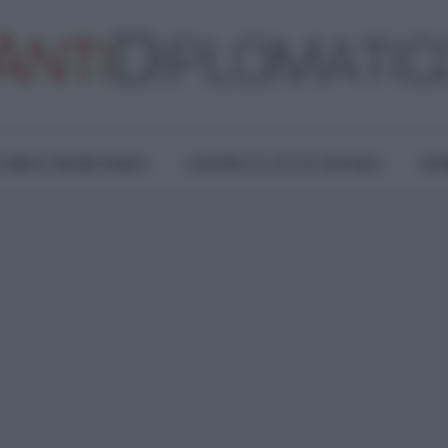
TURA E RESISTENZA
LAVORO E LOTTE SOCIALI
OPI