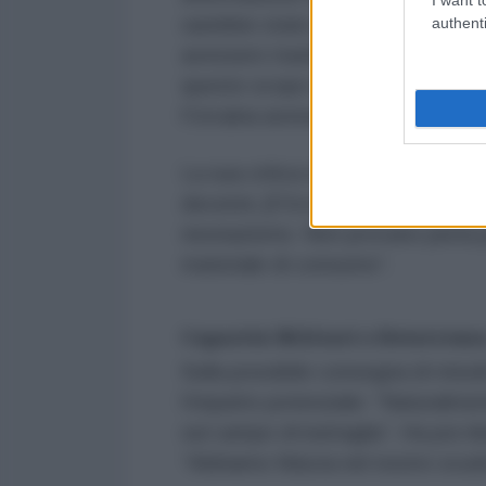
sarebbe stato evitabile. “Sono d
authenti
avessero trasformato l’Ucraina in 
questo scopo non fosse stato utili
l’Ucraina avesse finalmente prese
La sua critica si è estesa alle po
decenni, [l’Occidente] ha coltivato
neonazismo. Non provano pietà p
materiale di consumo”.
Capacità Militari e Deterrenz
Sulla possibile consegna di missil
l’impatto potenziale: “Naturalmen
sul campo di battaglia”. Ha poi ri
“Abbiamo fiducia nel nostro scud