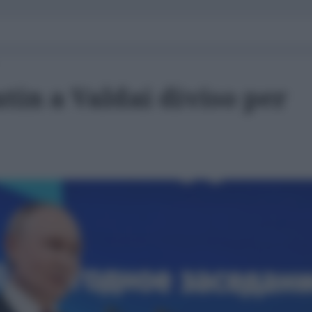
utin a Valdai diviso per