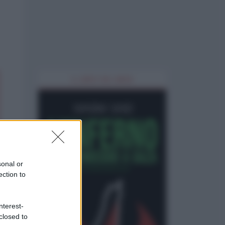
IL LIBRO DEL MESE
sonal or
ection to
nterest-
closed to