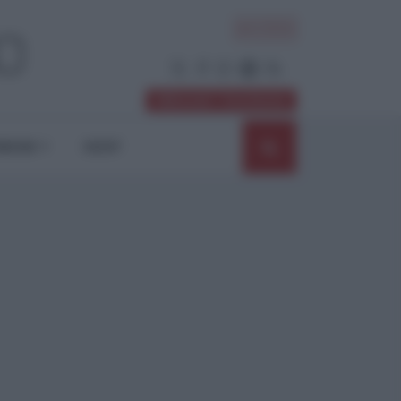
ACCEDI
Abbonati / Sostienici
NIONI
SHOP