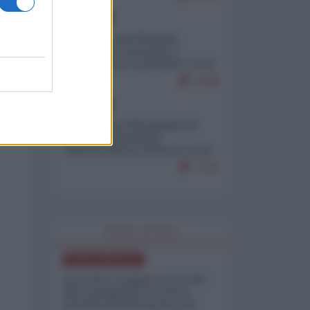
EUROPA
Mosca: le esercitazioni
nucleari di Germania e
Francia sono il preludio a una
guerra contro la Russia
7638
EUROPA
Petro accusa Netanyahu di
essere responsabile
"dell'invasione civile di Ceuta
da parte dei marocchini"
7216
WORLD AFFAIRS
NORD-AMERICA
Iran-USA, scoppia il caso dei
dati manipolati: il nuovo
metodo del Pentagono per