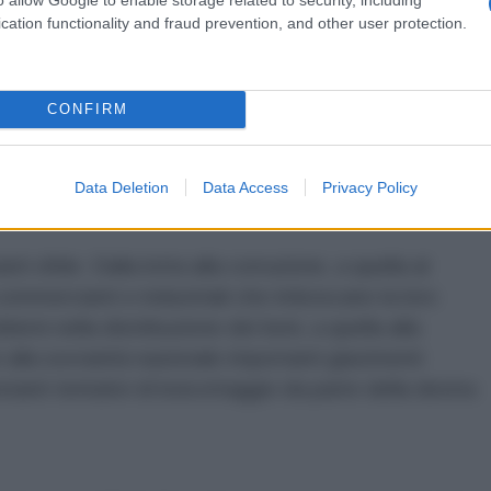
cation functionality and fraud prevention, and other user protection.
rtamente coperto di ridicolo. Uno Stato di diritto è
spondere con l’arma della giustizia penale alla
a qualsiasi altro crimine.
CONFIRM
onata, ci sono stati oltre
quaranta morti
. Tutti
Data Deletion
Data Access
Privacy Policy
i i giovani che ha mandato allo sbaraglio.
ti sfide. Dalla lotta alla corruzione, a quella al
commercianti e industriali che imboscano la loro
emi nella distribuzione dei beni, a quella alla
rre alla sovranità nazionale importanti giacimenti
stanti tentativi di boicottaggio da parte della destra