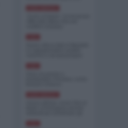
minimizzare le perdite
NORD-AMERICA
"Scorte al limite": il retroscena
CNN sulla difesa USA nel
conflitto iraniano
ASIA
Yemen, blocco Bab el-Mandab:
Le superpetroliere saudite
costrette a circumnavigare
l'Africa
ASIA
l'Iran era pronto a
bombardare l'Ucraina, cos'ha
fermato l'attacco
NORD-AMERICA
Guerra all'Iran, scorte USA al
limite: il Pentagono investe
miliardi per ricostituire gli
arsenali
ASIA