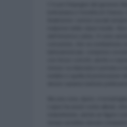
C’è poi l’impegno del governo Madu
bolivariana e l’eredità di Chavez,
finalmente i settori sociali sempr
malumori delle classi medie. Non 
dell’America Latina. Vi sono anch
corruzione, che va combattuta con
latinoamericani, compreso ovvia
con forza i corrotti, anche e sopra
stesso va rilanciata e portata a n
reddito e quella di promozione de
destre saranno battute politicam
Ma una cosa, ripeto, è la battaglia
Lopez ha avuto come alleati, oltr
statunitense, anche un figuro c
tempo avrebbe dovuto comparire d