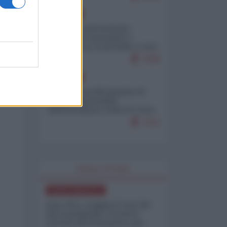
EUROPA
Mosca: le esercitazioni
nucleari di Germania e
Francia sono il preludio a una
guerra contro la Russia
7638
EUROPA
Petro accusa Netanyahu di
essere responsabile
"dell'invasione civile di Ceuta
da parte dei marocchini"
7213
WORLD AFFAIRS
NORD-AMERICA
Iran-USA, scoppia il caso dei
dati manipolati: il nuovo
metodo del Pentagono per