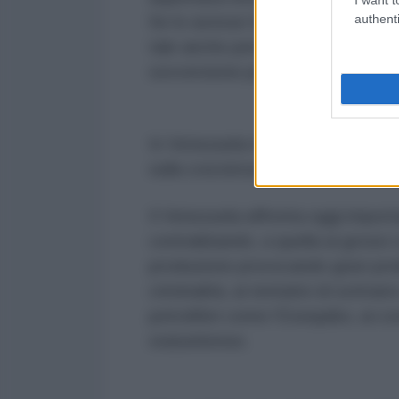
authenti
Se lo avesse fatto, si sarebbe ce
tale anche perché è in grado di ri
sovversione politica aperta, come 
In Venezuela non è stata una buff
sulla coscienza di Lopez, compres
Il Venezuela affronta oggi importan
contrabbando, a quella ai grossi 
produzione provocando gravi probl
criminalità, ai tentativi di sottra
petroliferi come l’Esequibo, ai co
statunitense.