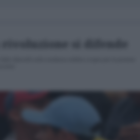
 rivoluzione si difende
Fabio Marcelli sulla condanna inflitta a Lopez per le proteste
nocenti