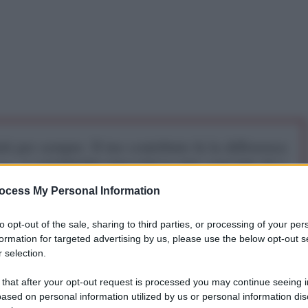
iti per sempre. Il tuo contributo fa la differenza:
mazione. L'ANTIDIPLOMATICO SEI ANCHE TU!
ocess My Personal Information
a 5€
Dona 15€
Scegli importo
to opt-out of the sale, sharing to third parties, or processing of your per
formation for targeted advertising by us, please use the below opt-out s
 selection.
 that after your opt-out request is processed you may continue seeing i
arla di Venezuela, la mistificazione regna sovrana
ased on personal information utilized by us or personal information dis