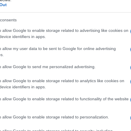
oso, istigazione a delinquere, danneggiamento della
Out
azione a delinquere.
consents
ta del capo della fazione più estrema
o allow Google to enable storage related to advertising like cookies on
lla che ha tentato, senza ovviamente riuscirci, la
evice identifiers in apps.
tro il legittimo governo di
Maduro
.
o allow my user data to be sent to Google for online advertising
s.
to allow Google to send me personalized advertising.
 con la forza di tale governo. Provocare incidenti e
o allow Google to enable storage related to analytics like cookies on
re, interno o esterno, di intervenire.
evice identifiers in apps.
scrivere, non credo che
nessun governo al mondo
o allow Google to enable storage related to functionality of the website
opposizione del genere senza reagire
che trascende
mo confronto democratico delle idee per porsi su
o allow Google to enable storage related to personalization.
ez ha tentato questa carta, senza riuscirci. Si
o giuridico del Venezuela avrebbe lasciato correre?
o allow Google to enable storage related to security, including