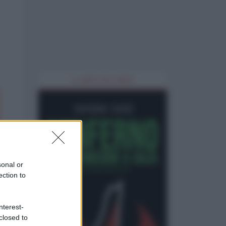
IL LIBRO DEL MESE
sonal or
ection to
nterest-
closed to