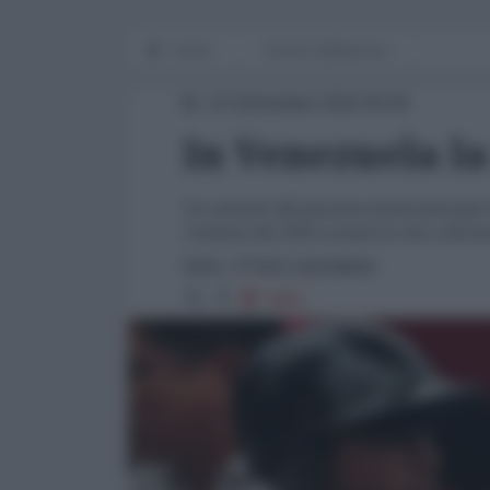
Home
Mondo Multipolare
22 Settembre 2015 00:00
In Venezuela la
Un articolo del giurista internazionale 
violente del 2014 costate la vita a 40 in
fonte: Il Fatto Quotidiano
4401