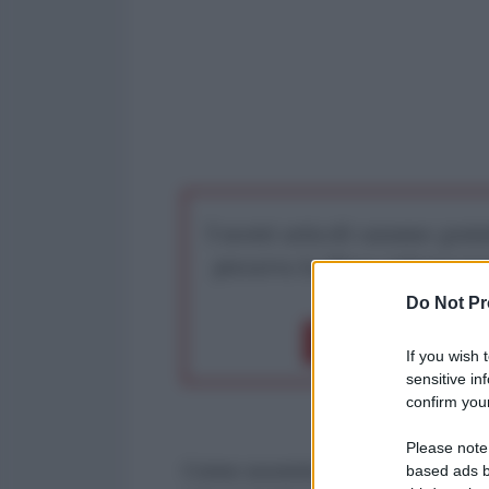
I nostri articoli saranno gratu
preserva la libera infor
Do Not Pr
Dona 1€
Don
If you wish 
sensitive in
confirm your
Please note
Come sovente accade quando si p
based ads b