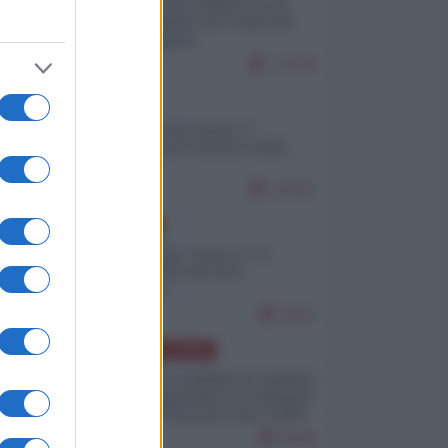
Ceuta: perché il Marocco fa
con noi quello che vuole (di
Alberto Negri)
12799
ITALIA
Il turismo di massa e i
"risvegli" del Corriere della
sera
10181
EUROPA
Cina, Russia e Iran, io ve
l’avevo detto (di Vito
Petrocelli)
8452
AMERICA LATINA
Dalla Convertibilità al "grillete
fiscal": l'Argentina si consegna
ai mercati (ancora una volta)
8046