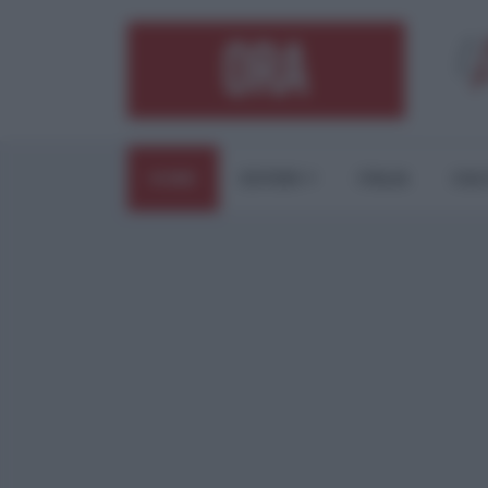
HOME
ESTERI
ITALIA
CUL