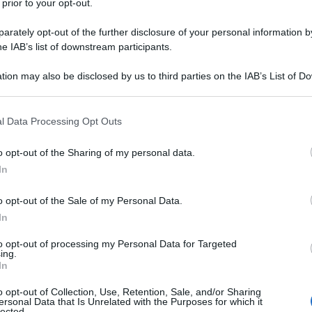
 prior to your opt-out.
eam italiano. Lo schema è sempre il solito:
à in maniera tale da poter fare ogni tipo di
rately opt-out of the further disclosure of your personal information by
palata senza fondamento alcuno per colpire la parte
he IAB’s list of downstream participants.
o caso la Repubblica Bolivariana del Venezuela, uno
tion may also be disclosed by us to third parties on the IAB’s List of 
 un esponente politico dell'opposizione per il suo
 that may further disclose it to other third parties.
e del 2014 - che hanno insanguinato le piazze della
 that this website/app uses one or more Google services and may gath
l Data Processing Opt Outs
ggi vigenti, dopo un giusto e doveroso processo.
including but not limited to your visit or usage behaviour. You may click 
rnazionale Fabio Marcelli attraverso il suo blog
 to Google and its third-party tags to use your data for below specifi
o opt-out of the Sharing of my personal data.
ogle consent section.
In
o opt-out of the Sale of my Personal Data.
In
mocratici” e presunti tali per la pesante condanna
to opt-out of processing my Personal Data for Targeted
ing.
nezuelano,
Leopoldo Lopez.
In
o opt-out of Collection, Use, Retention, Sale, and/or Sharing
danna inflitta in base al codice penale venezuelano
ersonal Data that Is Unrelated with the Purposes for which it
lected.