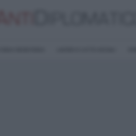
TURA E RESISTENZA
LAVORO E LOTTE SOCIALI
OPI