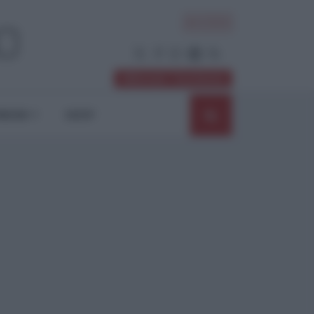
ACCEDI
Abbonati / Sostienici
NIONI
SHOP