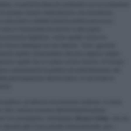
ro, in perfetta linea di continuità con la rivoluzione
 di attuare misure redistributive che beneficino
e trascurati e umiliati.Questa politica provoca i
solo in Venezuela ma anche in altri paesi
e proteste legittime, come quelle contro la
 forza chiunque ne sia l’autore. Tutti i governi
mente quello venezuelano devono sapere colpire
ttutto quelli che si celano al loro interno. Al tempo
uovi avanzamenti la politica di redistribuzione del
lla partecipazione democratica. In tal modo le
ente.
 politica, un’altra la sovversione violenta. In essa
e che i settori estremi dell’amministrazione
ome l’ex presidente colombiano
Álvaro Uribe
, che da
avanti alla Corte penale internazionale, per i