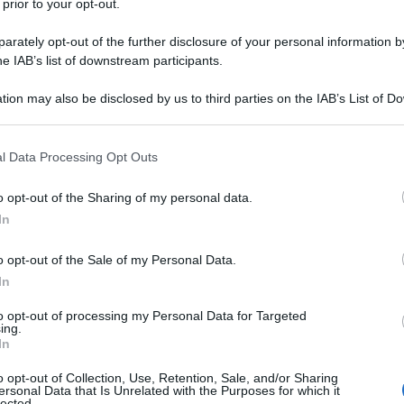
 prior to your opt-out.
rately opt-out of the further disclosure of your personal information by
he IAB’s list of downstream participants.
tion may also be disclosed by us to third parties on the IAB’s List of 
esse, il
messaggio
inviato da Putin a Trump –
 that may further disclose it to other third parties.
onsiglio di Sicurezza russo – nel quale, oltre alle
 that this website/app uses one or more Google services and may gath
l Data Processing Opt Outs
 detto di accogliere “con favore l’atteggiamento di
including but not limited to your visit or usage behaviour. You may click 
 to Google and its third-party tags to use your data for below specifi
sità di fare di tutto per scongiurare una terza guerra
o opt-out of the Sharing of my personal data.
ogle consent section.
à); inoltre, ha ribadito l’apertura “al dialogo con la
In
ul conflitto ucraino”.
o opt-out of the Sale of my Personal Data.
In
to opt-out of processing my Personal Data for Targeted
ing.
In
 i suoi assistenti di organizzare “
una conversazione
o opt-out of Collection, Use, Retention, Sale, and/or Sharing
he si aprano le possibilità per un incontro ad oggi
ersonal Data that Is Unrelated with the Purposes for which it
lected.