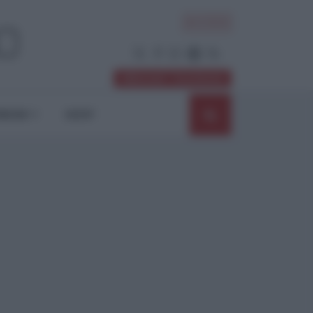
ACCEDI
Abbonati / Sostienici
NIONI
SHOP