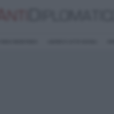
TURA E RESISTENZA
LAVORO E LOTTE SOCIALI
OPI