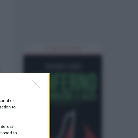
IL LIBRO DEL MESE
sonal or
ection to
nterest-
closed to