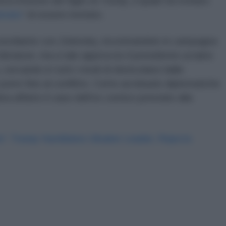
a irrisione del figlio di Trump, il quale ha rivelato
orato
” di essere invitato.
nciliante con Zelensky, incontrandolo in campagna
 distanze, ma a tale approccio il presidente ucraino
ercando in tutti i modi di divincolarsi dalle
porre fine al conflitto. Certe acrobazie diplomatiche
a affatto il caso dell’ex comico prestato alla