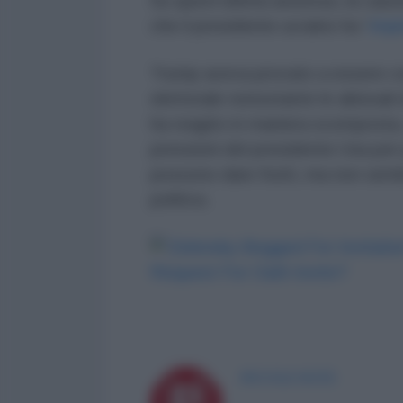
Su quest’ultima assenza, la caustic
che il presidente ucraino ha “
impl
Trump aveva provato a essere co
elettorale nonostante le abissali
ha reagito in maniera scomposta, c
pressioni del presidente Usa per 
possono dare frutti, ma non sembr
politica.
PICCOLE NOTE