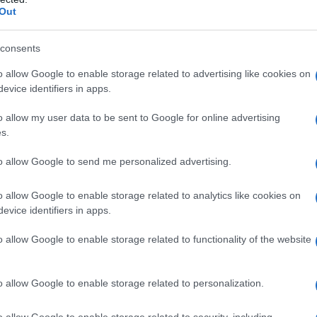
Out
consents
o allow Google to enable storage related to advertising like cookies on
evice identifiers in apps.
a Francesco e le assenze
o allow my user data to be sent to Google for online advertising
di auguri di papa Francesco. Se si confronta con
s.
e del suo insediamento, si notano tante differenze
to allow Google to send me personalized advertising.
lla sostanza, spicca soprattutto il richiamo a Trump
 Richiamo scontato, data la sensibilità del Papa su
o allow Google to enable storage related to analytics like cookies on
oblematica del nuovo presidente e dei suoi elettori.
evice identifiers in apps.
o allow Google to enable storage related to functionality of the website
a un piccolo cenno inusuale, quello nel quale
ione” per il futuro presidente, cenno assente
o allow Google to enable storage related to personalization.
identemente anche in Vaticano comprendono i
perigli
ai
 nel suo impegno, più volte ribadito, per la ricerca di
o allow Google to enable storage related to security, including