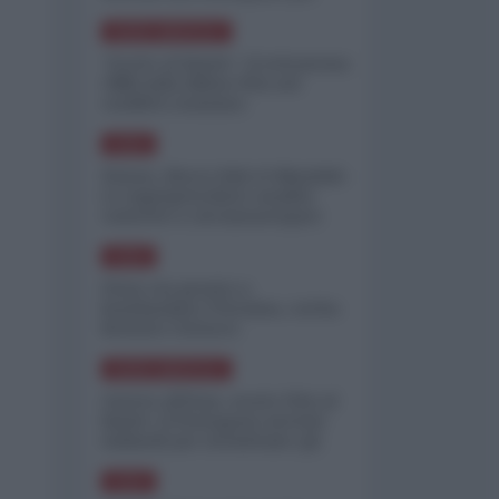
minimizzare le perdite
NORD-AMERICA
"Scorte al limite": il retroscena
CNN sulla difesa USA nel
conflitto iraniano
ASIA
Yemen, blocco Bab el-Mandab:
Le superpetroliere saudite
costrette a circumnavigare
l'Africa
ASIA
l'Iran era pronto a
bombardare l'Ucraina, cos'ha
fermato l'attacco
NORD-AMERICA
Guerra all'Iran, scorte USA al
limite: il Pentagono investe
miliardi per ricostituire gli
arsenali
ASIA