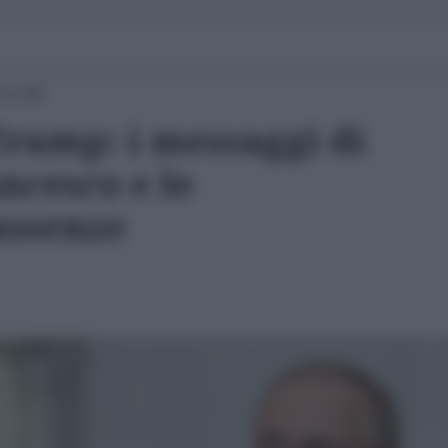
 11:00
rump: i messaggi di
ncesco e le
 assenze