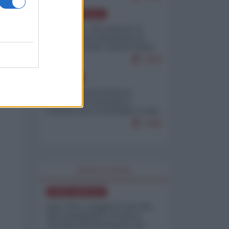
NORD-AMERICA
Il "mistero" dei numeri: il
governo Usa minimizza le
vittime in Iran, mentre fonti
interne...
7659
EUROPA
Mosca: le esercitazioni
nucleari di Germania e
Francia sono il preludio a una
guerra contro la Russia
7308
WORLD AFFAIRS
NORD-AMERICA
Iran-USA, scoppia il caso dei
dati manipolati: il nuovo
metodo del Pentagono per