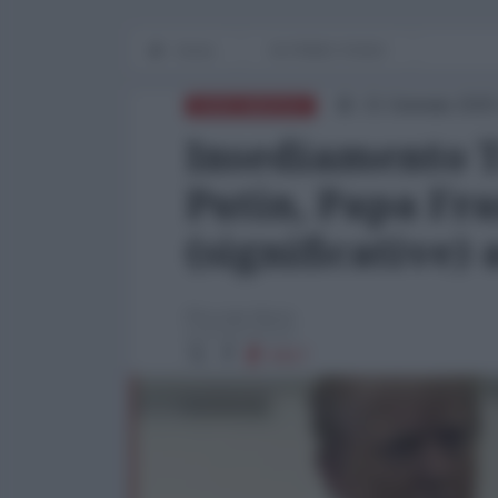
Home
IN PRIMO PIANO
21 Gennaio 2025
NORD-AMERICA
Insediamento T
Putin, Papa Fra
(significative)
Piccole Note
6417