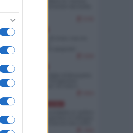
Quali sarebbero le “vittorie
ucraine” decantate dai media
italici?
9745
EUROPA
Invasione di Ceuta: cosa sta
accadendo
nell'enclave spagnola?
9189
EUROPA
Quando il figlio di Netanyahu
incitava "l'occupazione
musulmana" di Ceuta e
Melilla
8364
AMERICA LATINA
Dalla Convertibilità al "grillete
fiscal": l'Argentina si consegna
ai mercati (ancora una volta)
7696