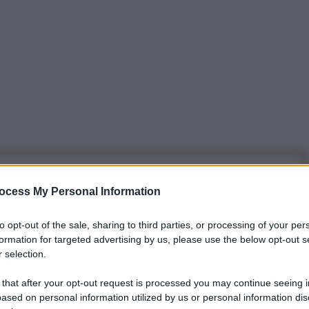
iti per sempre. Il tuo contributo fa la differenza:
ocess My Personal Information
mazione. L'ANTIDIPLOMATICO SEI ANCHE TU!
to opt-out of the sale, sharing to third parties, or processing of your per
formation for targeted advertising by us, please use the below opt-out s
a 5€
Dona 15€
Scegli importo
 selection.
 that after your opt-out request is processed you may continue seeing i
ased on personal information utilized by us or personal information dis