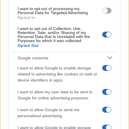
use your data for below specified purposes in below Google
I want to opt-out of processing my
#
ECONOMIA
E
DINTORNI
consent section.
Personal Data for Targeted Advertising.
Opted In
di Giuseppe Masala
I want to opt-out of Collection, Use,
Retention, Sale, and/or Sharing of my
Personal Data that Is Unrelated with the
Purposes for which it was collected.
Opted Out
Google consents
Gli Stati Uniti stanno perdendo “la Guerra
I want to allow Google to enable storage
Mondiale a pezzi”?
related to advertising like cookies on web or
device identifiers in apps.
25 Giugno 2026 10:00
I want to allow my user data to be sent to
Google for online advertising purposes.
#
EXODUS
I want to allow Google to send me
personalized advertising.
di Michelangelo Severgnini
I want to allow Google to enable storage