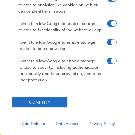
related to analytics like cookies on web or
device identifiers in apps.
di Fabio Massimo Paernti
I want to allow Google to enable storage
related to functionality of the website or app.
I want to allow Google to enable storage
related to personalization.
"Mentre noi giochiamo con i chatbot, la
I want to allow Google to enable storage
Cina si è presa il futuro dell'IA" (VIDEO)
related to security, including authentication
24 Giugno 2026 08:00
functionality and fraud prevention, and other
user protection.
#
RETHINK.POWER
CONFIRM
di Alessandro Bartoloni
Data Deletion
Data Access
Privacy Policy