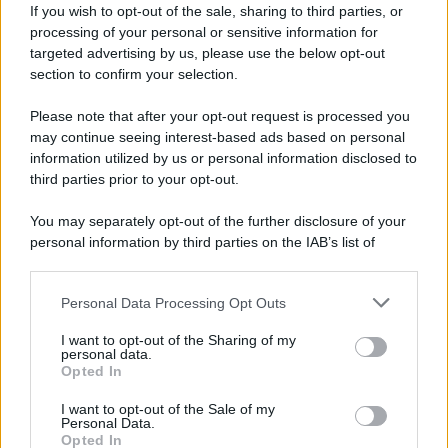
If you wish to opt-out of the sale, sharing to third parties, or
processing of your personal or sensitive information for
targeted advertising by us, please use the below opt-out
section to confirm your selection.
Please note that after your opt-out request is processed you
may continue seeing interest-based ads based on personal
information utilized by us or personal information disclosed to
ANPI-UCEI, la resa dei vertici: Perché il
third parties prior to your opt-out.
comunicato congiunto è uno schiaffo alla
vera Resistenza
You may separately opt-out of the further disclosure of your
personal information by third parties on the IAB’s list of
downstream participants.
04 Agosto 2026 09:00
Personal Data Processing Opt Outs
This information may also be disclosed by us to third parties
on the IAB’s List of Downstream Participants that may further
I want to opt-out of the Sharing of my
disclose it to other third parties.
personal data.
Opted In
Please note that this website/app uses one or more Google
services and may gather and store information including but
I want to opt-out of the Sale of my
Personal Data.
not limited to your visit or usage behaviour. You may click to
Opted In
grant or deny consent to Google and its third-party tags to