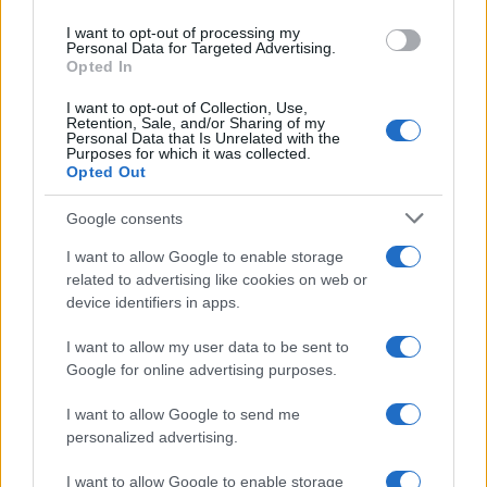
use your data for below specified purposes in below Google
I want to opt-out of processing my
consent section.
Personal Data for Targeted Advertising.
Opted In
Yunnan: Dove il tè incontra il caffè e la
macadamia profuma di futuro
I want to opt-out of Collection, Use,
Retention, Sale, and/or Sharing of my
27 Ottobre 2025 10:00
Personal Data that Is Unrelated with the
Purposes for which it was collected.
Opted Out
Google consents
#
I
MEDIA
ALLA
GUERRA
I want to allow Google to enable storage
related to advertising like cookies on web or
di Francesco Santoianni
device identifiers in apps.
I want to allow my user data to be sent to
Google for online advertising purposes.
I want to allow Google to send me
Milioni di chiamate spam? Colpa dello
personalized advertising.
Stato che non c’è più
I want to allow Google to enable storage
28 Luglio 2026 16:00