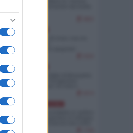
Quali sarebbero le “vittorie
ucraine” decantate dai media
italici?
9802
EUROPA
Invasione di Ceuta: cosa sta
accadendo
nell'enclave spagnola?
9193
EUROPA
Quando il figlio di Netanyahu
incitava "l'occupazione
musulmana" di Ceuta e
Melilla
8374
AMERICA LATINA
Dalla Convertibilità al "grillete
fiscal": l'Argentina si consegna
ai mercati (ancora una volta)
7708