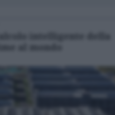
alcolo intelligente della
rime al mondo