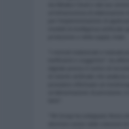
da Alibaba Cloud e dal suo siste
un'infrastruttura di elaborazione 
per l'implementazione di applicazio
modelli di intelligenza artificiale
produzione e della supply chain.
"I metodi tradizionali e manuali p
inefficienti e soggettivi", ha af
digitale presso il centro di tecnol
di visione artificiale che analizza
possiamo effettuare un monitorag
un'alimentazione di precisione, il
latte".
"Yili Group ha sviluppato finora ol
direttore senior delle soluzioni d