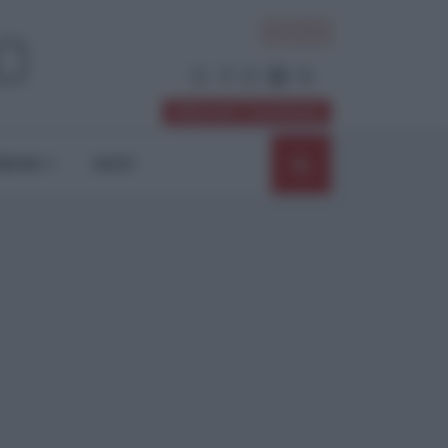
ACCEDI
Abbonati / Sostienici
NIONI
SHOP