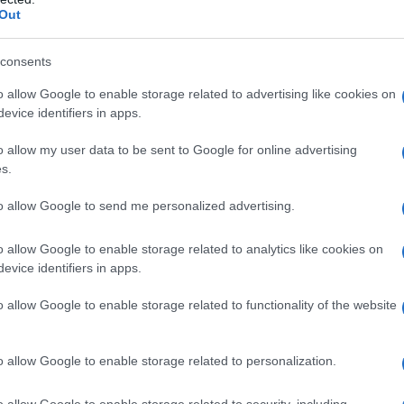
ricerca scientifica ha subito una significativa
Out
 di ricerca e aziende informatiche in tutta la Cina
zione per espandere le applicazioni di intelligenza
consents
ci.
o allow Google to enable storage related to advertising like cookies on
evice identifiers in apps.
stem Lab dell'Università Nankai, i ricercatori hanno
o allow my user data to be sent to Google for online advertising
genza artificiale open source ad alta efficienza per
s.
 di inferenza dell'analisi delle immagini del fondo
e vascolare, facilitando la fattibilità clinica delle
to allow Google to send me personalized advertising.
o allow Google to enable storage related to analytics like cookies on
evice identifiers in apps.
tory, il LinGang Laboratory, la Shanghai Jiao Tong
hanno collaborato per identificare e validare due
o allow Google to enable storage related to functionality of the website
cro in soli due mesi, dimostrando il ritmo accelerato
sibile dall'intelligenza artificiale.
o allow Google to enable storage related to personalization.
ato nodi di calcolo provenienti da oltre 20 città
o allow Google to enable storage related to security, including