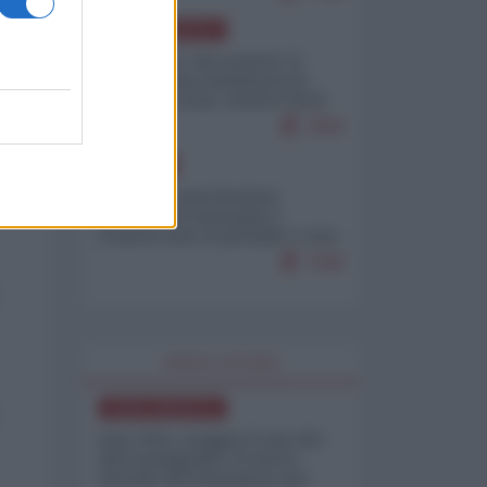
NORD-AMERICA
Il "mistero" dei numeri: il
governo Usa minimizza le
vittime in Iran, mentre fonti
interne...
7659
EUROPA
Mosca: le esercitazioni
nucleari di Germania e
Francia sono il preludio a una
guerra contro la Russia
7308
WORLD AFFAIRS
NORD-AMERICA
Iran-USA, scoppia il caso dei
dati manipolati: il nuovo
metodo del Pentagono per