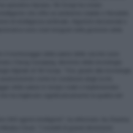
ma operativo Apsara, Yili Group ha creato
intelligente che offre un ambiente stabile e flessibile
ni di intelligenza artificiale. Algoritmi decisionali e
 generativa sono stati integrati nella gestione della
er il monitoraggio della salute delle vacche sono
fermato Cheng Guoqiang, direttore della tecnologia
ogia digitale di Yili Group. "Ora, grazie alla tecnologia
 caratteristiche come le condizioni degli occhi,
gio della salute in tempo reale e implementare
 che ha migliorato significativamente la qualità del
tre 800 agenti intelligenti", ha affermato Jia Zhaohui,
i Alibaba Cloud. "I modelli di grandi dimensioni