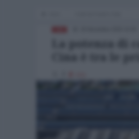
Home
Scelti dal People's Daily
26 Novembre 2025 10:00
CINA
La potenza di c
Cina è tra le p
2101