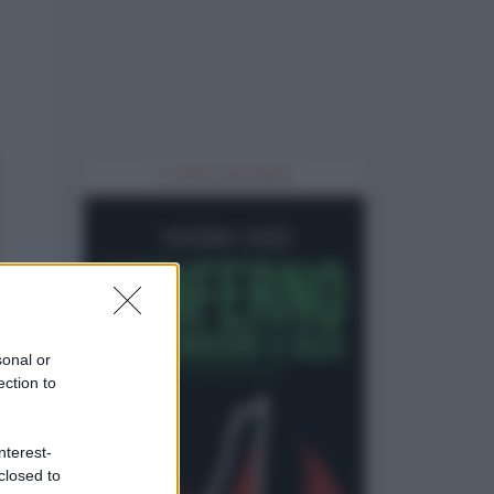
IL LIBRO DEL MESE
sonal or
ection to
nterest-
closed to