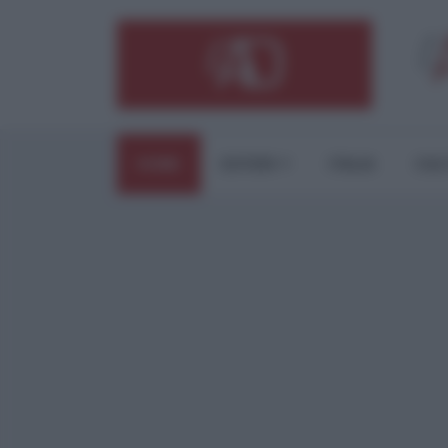
HOME
ESTERI
ITALIA
CUL