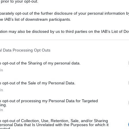
 prior to your opt-out.
ll'intelligenza artificiale (IA) e all'architettura
di calcolo intelligente della Cina sta fornendo un
rately opt-out of the further disclosure of your personal information by
he IAB’s list of downstream participants.
A.
tion may also be disclosed by us to third parties on the IAB’s List of 
 dal Ministero dell'Industria e della Tecnologia
 that may further disclose it to other third parties.
e di giugno 2025, il Paese aveva 10,85 milioni di rack
 that this website/app uses one or more Google services and may gath
l Data Processing Opt Outs
ionale, con una potenza di calcolo intelligente pari a
including but not limited to your visit or usage behaviour. You may click 
chiviazione superiore a 1.680 exabyte.
 to Google and its third-party tags to use your data for below specifi
o opt-out of the Sharing of my personal data.
ogle consent section.
In
i di IA di grandi dimensioni, il numero più alto a
na quota sostanziale dei 3.755 modelli lanciati in
o opt-out of the Sale of my Personal Data.
In
ligenza artificiale è sempre più integrata in tutti i
amentale per l'innovazione e la trasformazione
to opt-out of processing my Personal Data for Targeted
ing.
In
o opt-out of Collection, Use, Retention, Sale, and/or Sharing
le per un addestramento e un'inferenza efficienti dei
ersonal Data that Is Unrelated with the Purposes for which it
lected.