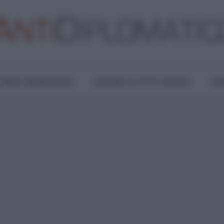
TURA E RESISTENZA
LAVORO E LOTTE SOCIALI
OPI