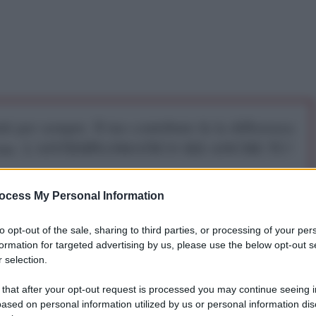
iti per sempre. Il tuo contributo fa la differenza:
mazione. L'ANTIDIPLOMATICO SEI ANCHE TU!
ocess My Personal Information
a 5€
Dona 15€
Scegli importo
to opt-out of the sale, sharing to third parties, or processing of your per
formation for targeted advertising by us, please use the below opt-out s
 selection.
olo
 that after your opt-out request is processed you may continue seeing i
ased on personal information utilized by us or personal information dis