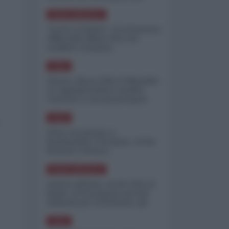
minimizzare le perdite
NORD-AMERICA
"Scorte al limite": il retroscena
CNN sulla difesa USA nel
conflitto iraniano
ASIA
Yemen, blocco Bab el-Mandab:
Le superpetroliere saudite
costrette a circumnavigare
l'Africa
ASIA
l'Iran era pronto a
bombardare l'Ucraina, cos'ha
fermato l'attacco
NORD-AMERICA
Guerra all'Iran, scorte USA al
limite: il Pentagono investe
miliardi per ricostituire gli
arsenali
ASIA