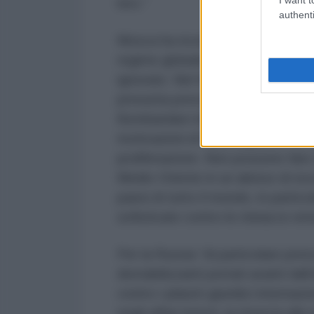
loro.”
authenti
Mosca ha ricordato che “le gravi
regime globale di non proliferazi
ignorate. Nel frattempo, il tande
presunta preoccupazione di impedir
Bombardare impianti nucleari sotto
motivazioni di Washington e Tel A
proliferazione. Non possono fare
Medio Oriente in un abisso di esca
paesi di tutto il mondo, in partic
sofisticate contro le minacce eme
Per la Russia “di particolare preo
destabilizzanti portati avanti dal
contro i pilastri giuridici internaz
negli affari interni, la rinuncia all