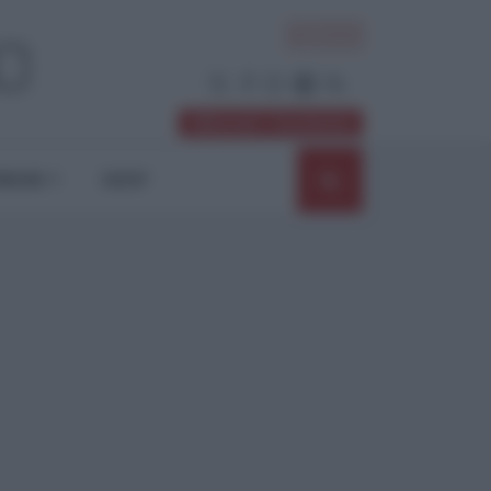
ACCEDI
Abbonati / Sostienici
NIONI
SHOP