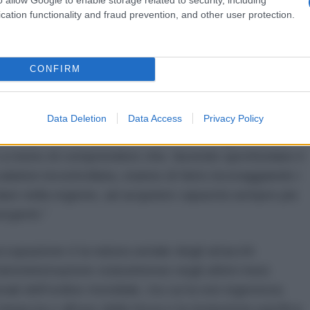
cation functionality and fraud prevention, and other user protection.
 conseguenze di queste misure sconsiderate per il
one, il cui cardine è il TNP, vengono apertamente
CONFIRM
m americano-israeliano si nasconde dietro la
e agli iraniani di acquisire armi nucleari.
 le garanzie dell'AIEA è inaccettabile. In realtà, le
Data Deletion
Data Access
Privacy Policy
viv non hanno nulla a che fare con il regime di non
 a meno di comprendere che, facendo sprofondare il
lation incontrollata, stanno di fatto incoraggiando i
olare nella regione, ad acquisire capacità sempre più
rgenti.”
ccupazione è la natura seriale degli attacchi
l'amministrazione statunitense negli ultimi mesi
ionali dell'ordine mondiale, tra cui la non ingerenza
a minaccia o all'uso della forza e la risoluzione pacifica