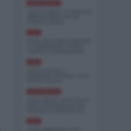
NORD-AMERICA
"Scorte al limite": il retroscena
CNN sulla difesa USA nel
conflitto iraniano
ASIA
Yemen, blocco Bab el-Mandab:
Le superpetroliere saudite
costrette a circumnavigare
l'Africa
ASIA
l'Iran era pronto a
bombardare l'Ucraina, cos'ha
fermato l'attacco
NORD-AMERICA
Guerra all'Iran, scorte USA al
limite: il Pentagono investe
miliardi per ricostituire gli
arsenali
ASIA
Canale diplomatico resta