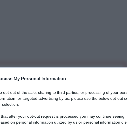
iti per sempre. Il tuo contributo fa la differenza:
ocess My Personal Information
mazione. L'ANTIDIPLOMATICO SEI ANCHE TU!
to opt-out of the sale, sharing to third parties, or processing of your per
formation for targeted advertising by us, please use the below opt-out s
a 5€
Dona 15€
Scegli importo
 selection.
 that after your opt-out request is processed you may continue seeing i
ased on personal information utilized by us or personal information dis