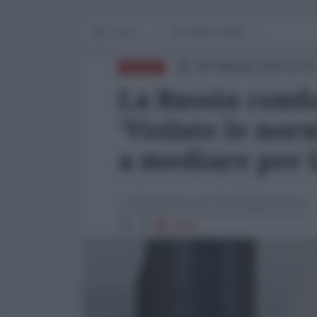
Home
IN PRIMO PIANO
28 Febbraio 2026 12:30
RUSSIA
La Russia conda
'Violate le nor
a mediare per 
La Redazione de l'AntiDiplomatico
4519