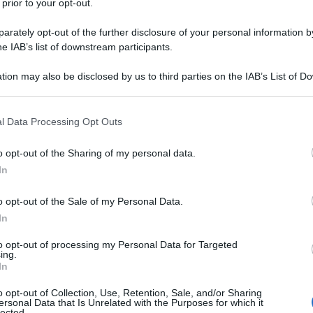
 prior to your opt-out.
 di USA e Israele contro l’Iran, non si è fatta
rately opt-out of the further disclosure of your personal information by
he IAB’s list of downstream participants.
a, attraverso un
comunicato pubblicato sul sito del
tion may also be disclosed by us to third parties on the IAB’s List of 
 that may further disclose it to other third parties.
rze statunitensi e israeliane hanno lanciato attacchi
 that this website/app uses one or more Google services and may gath
l Data Processing Opt Outs
La portata e la natura dei preparativi militari, politici e
including but not limited to your visit or usage behaviour. You may click 
uto questa mossa sconsiderata, incluso il
 to Google and its third-party tags to use your data for below specifi
o opt-out of the Sharing of my personal data.
ogle consent section.
za militare statunitense nella regione, non lasciano
In
o di un atto di aggressione armata pianificato e
o opt-out of the Sale of my Personal Data.
bro sovrano e indipendente delle Nazioni Unite, in
In
rme fondamentali del diritto internazionale”, si legge
to opt-out of processing my Personal Data for Targeted
ing.
In
e condannabile che gli attacchi vengano
o opt-out of Collection, Use, Retention, Sale, and/or Sharing
entite spoglie di un rinnovato processo negoziale,
ersonal Data that Is Unrelated with the Purposes for which it
lected.