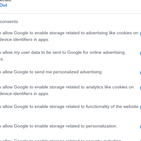
rantire una normalizzazione a lungo termine della
Out
a Islamica, e nonostante i segnali trasmessi alla
iani non hanno alcun interesse in uno scontro militare
consents
nazionale, compresi i vertici delle Nazioni Unite e
o allow Google to enable storage related to advertising like cookies on
amente una valutazione obiettiva e intransigente di
evice identifiers in apps.
 a minare la pace, la stabilità e la sicurezza in Medio
o allow my user data to be sent to Google for online advertising
s.
o che “Washington e Tel Aviv si sono nuovamente
to allow Google to send me personalized advertising.
ntura che sta rapidamente portando la regione
o allow Google to enable storage related to analytics like cookies on
taria, economica e, molto probabilmente, radiologica.
evice identifiers in apps.
no chiare e dichiarate apertamente: distruggere
o allow Google to enable storage related to functionality of the website
re la leadership di uno Stato indesiderabile che si è
ami della forza e dell'egemonia. La responsabilità
sta crisi provocata dall'uomo, tra cui
o allow Google to enable storage related to personalization.
a e una spirale di violenza, ricade interamente su di
o allow Google to enable storage related to security, including