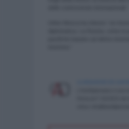
delle controversie internazionali.”
Infine Mosca ha chiesto “un ritorn
diplomatica. La Russia, come in pa
pacifiche basate sul diritto intern
interessi.”
LA REDAZIONE DE L'ANT
L'AntiDiplomatico è una te
Roma al n° 162/2015 del re
critica: info@lantidiplomat