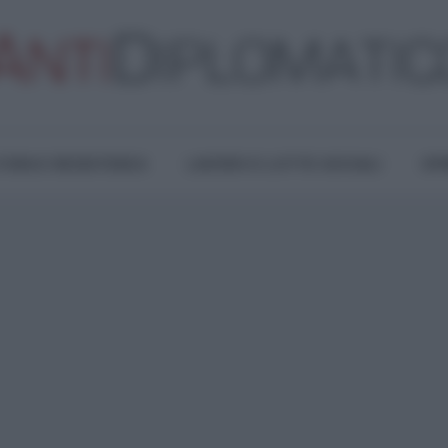
TURA E RESISTENZA
LAVORO E LOTTE SOCIALI
OPI