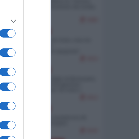
Quali sarebbero le “vittorie
ucraine” decantate dai media
italici?
9480
EUROPA
Invasione di Ceuta: cosa sta
accadendo
nell'enclave spagnola?
9153
EUROPA
Quando il figlio di Netanyahu
incitava "l'occupazione
musulmana" di Ceuta e
Melilla
8312
EUROPA
Geopolitica predatoria (di
Marco Travaglio)
8225