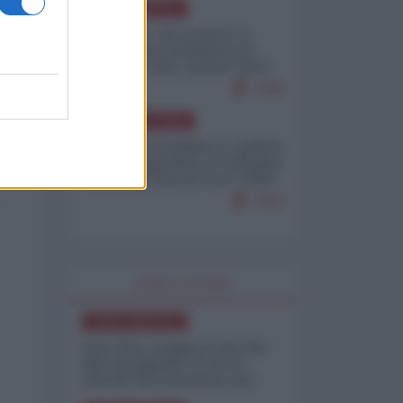
NORD-AMERICA
Il "mistero" dei numeri: il
governo Usa minimizza le
vittime in Iran, mentre fonti
interne...
7648
AMERICA LATINA
Dalla Convertibilità al "grillete
fiscal": l'Argentina si consegna
ai mercati (ancora una volta)
7616
WORLD AFFAIRS
NORD-AMERICA
Iran-USA, scoppia il caso dei
dati manipolati: il nuovo
metodo del Pentagono per
minimizzare le perdite