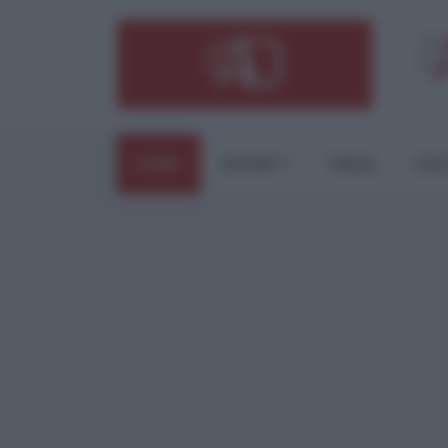
HOME
ESTERI
ITALIA
CUL