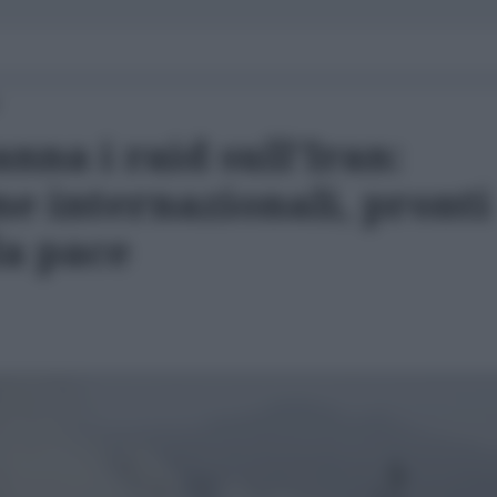
nna i raid sull'Iran:
me internazionali, pronti
la pace