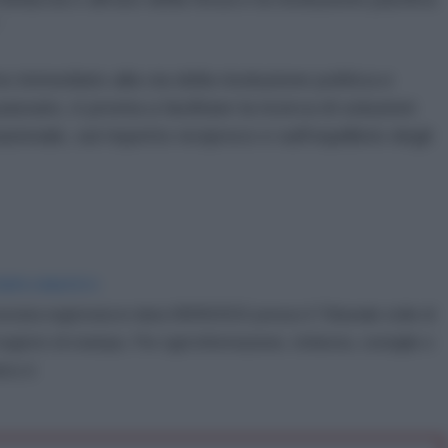
o immediato alla via della risoluzione politica e
ssato, è pronta a facilitare la ricerca di soluzioni
azionale, sul rispetto reciproco e sull'equilibrio degli
IDIPLOMATICO
stata registrata in data 08/09/2015 presso il Tribunale civile di
gistro di stampa. Per ogni informazione, richiesta, consiglio e
ico.it