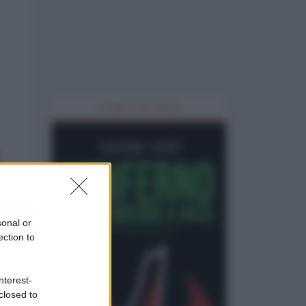
IL LIBRO DEL MESE
sonal or
ection to
nterest-
closed to