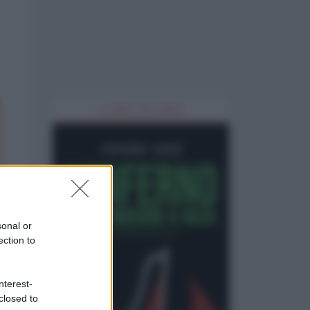
IL LIBRO DEL MESE
sonal or
ection to
nterest-
closed to