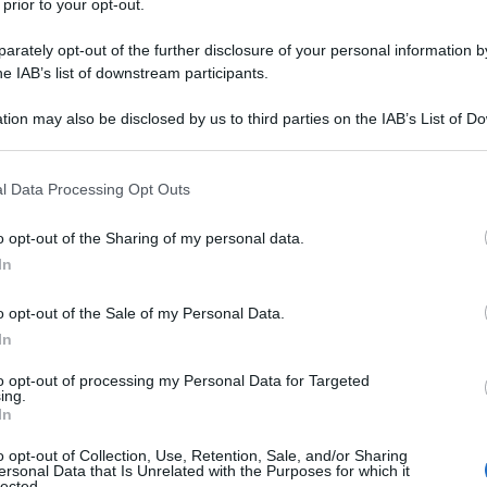
 prior to your opt-out.
rately opt-out of the further disclosure of your personal information by
presenta il principale partner commerciale di
he IAB’s list of downstream participants.
 di circa 50 miliardi di euro. Fornisce infatti ad
tion may also be disclosed by us to third parties on the IAB’s List of 
 da Israele circa il 30% delle merci che vende.
 that may further disclose it to other third parties.
 Accordo, siglato nel 2000, che all'articolo 2
 that this website/app uses one or more Google services and may gath
l Data Processing Opt Outs
mani come elemento fondamentale per il suo
including but not limited to your visit or usage behaviour. You may click 
 to Google and its third-party tags to use your data for below specifi
o opt-out of the Sharing of my personal data.
ogle consent section.
In
ropei, di fronte al genocidio di Gaza, hanno proposto
visione di quell'Accordo. Il governo Meloni è stato
o opt-out of the Sale of my Personal Data.
In
 contribuendo così a rinviare la decisione. Nel
a strage a Gaza e ha attaccato dappertutto, in
to opt-out of processing my Personal Data for Targeted
ing.
In
o opt-out of Collection, Use, Retention, Sale, and/or Sharing
ull'impunità garantita da parte dell'Europa e sulla
ersonal Data that Is Unrelated with the Purposes for which it
lected.