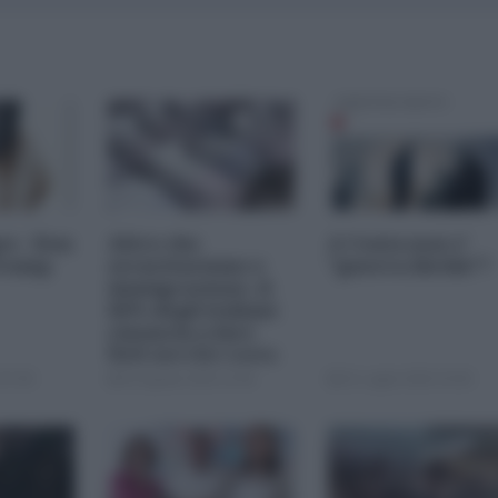
es - Don
Altro che
A Ceuta non e'
Trump
securitarismo e
"guerra ibrida"?
immigrazione, il
66% degli italiani
rinuncia a fare
figli perché costa
troppo
07:00
02 Agosto 2026 16:46
31 Luglio 2026 19:00