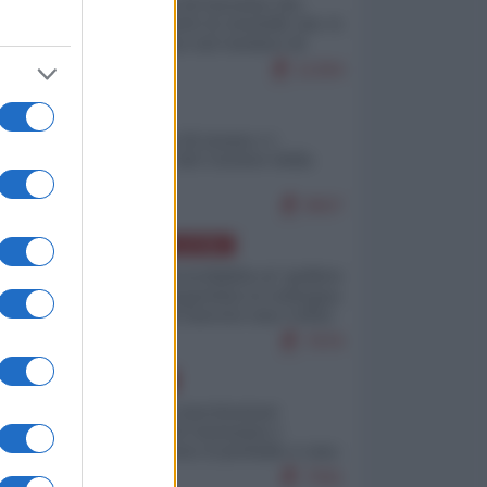
La mappa di Eurostat che
smonta tutte le storielle che vi
raccontano sul turismo di
massa
11304
ITALIA
Il turismo di massa e i
"risvegli" del Corriere della
sera
9507
AMERICA LATINA
Dalla Convertibilità al "grillete
fiscal": l'Argentina si consegna
ai mercati (ancora una volta)
7979
EUROPA
Mosca: le esercitazioni
nucleari di Germania e
Francia sono il preludio a una
guerra contro la Russia
7591