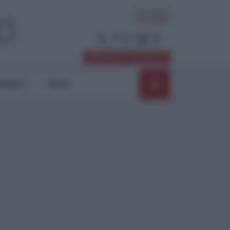
ACCEDI
Abbonati / Sostienici
NIONI
SHOP