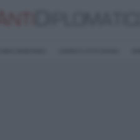
TURA E RESISTENZA
LAVORO E LOTTE SOCIALI
OPI