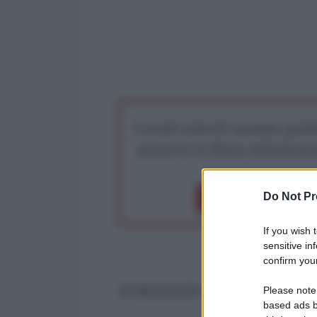
I nostri articoli saranno gratu
preserva la libera infor
Do Not Pr
Dona 1€
Don
If you wish 
sensitive in
confirm your
di Alessandro Volpi*
Please note
based ads b