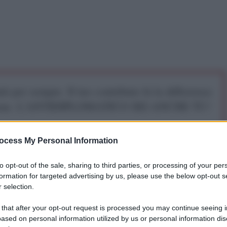
iti per sempre. Il tuo contributo fa la differenza:
mazione. L'ANTIDIPLOMATICO SEI ANCHE TU!
ocess My Personal Information
a 5€
Dona 15€
Scegli importo
to opt-out of the sale, sharing to third parties, or processing of your per
formation for targeted advertising by us, please use the below opt-out s
 selection.
 that after your opt-out request is processed you may continue seeing i
ased on personal information utilized by us or personal information dis