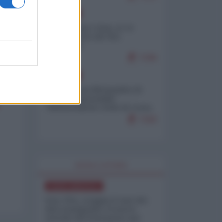
EUROPA
Cina, Russia e Iran, io ve
l’avevo detto (di Vito
Petrocelli)
7246
EUROPA
Petro accusa Netanyahu di
essere responsabile
"dell'invasione civile di Ceuta
da parte dei marocchini"
7160
WORLD AFFAIRS
NORD-AMERICA
Iran-USA, scoppia il caso dei
dati manipolati: il nuovo
metodo del Pentagono per