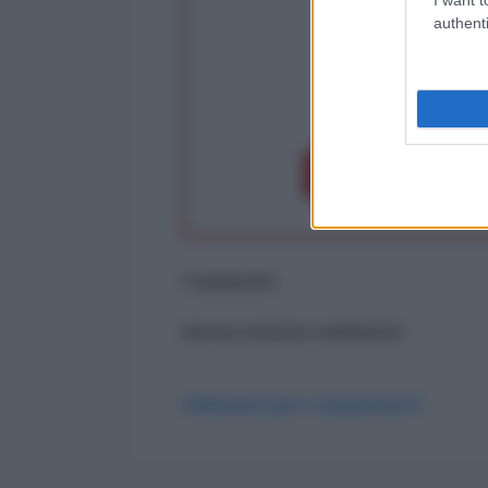
authenti
op
Dona 1€
Don
Commenti
ancora nessun commento
Abbonati per commentare