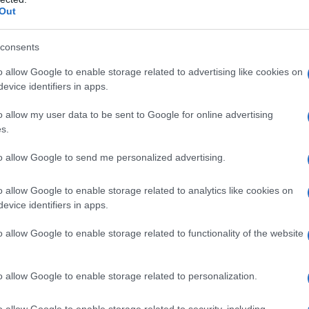
ortare a termine un disegno tragico.
Out
nte narrazione ideologica della centralità della
consents
nte della tenuta del capitalismo finanziario, insieme
o allow Google to enable storage related to advertising like cookies on
oni storiche dell'aggressività israeliana e sulle
evice identifiers in apps.
 a legittimare migliaia di morti civili, stia portando il
o allow my user data to be sent to Google for online advertising
rofe morale, prima ancora che militare.
s.
to allow Google to send me personalized advertising.
ATTENZIONE!
o allow Google to enable storage related to analytics like cookies on
r reagire alla dittatura degli algoritmi.
evice identifiers in apps.
iDiplomatico lede un tuo diritto fondamentale.
o allow Google to enable storage related to functionality of the website
a vera informazione pluralista.
a alla nostra Lunga Marcia.
o allow Google to enable storage related to personalization.
o allow Google to enable storage related to security, including