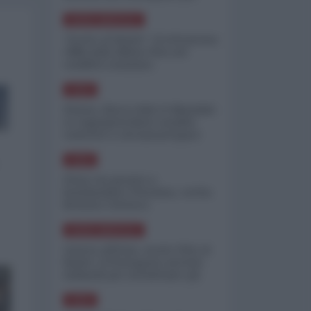
minimizzare le perdite
NORD-AMERICA
"Scorte al limite": il retroscena
CNN sulla difesa USA nel
conflitto iraniano
ASIA
Yemen, blocco Bab el-Mandab:
Le superpetroliere saudite
costrette a circumnavigare
l'Africa
ASIA
l'Iran era pronto a
bombardare l'Ucraina, cos'ha
fermato l'attacco
NORD-AMERICA
Guerra all'Iran, scorte USA al
limite: il Pentagono investe
miliardi per ricostituire gli
arsenali
ASIA