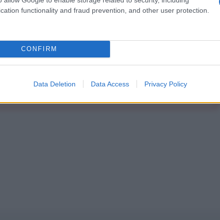
Abbonati!
cation functionality and fraud prevention, and other user protection.
pure effettua una donazione
CONFIRM
a 5€
Dona 15€
Scegli importo
Data Deletion
Data Access
Privacy Policy