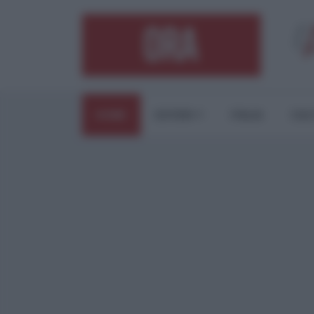
HOME
ESTERI
ITALIA
CUL