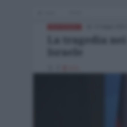
Home
OP-ED
13 Giugno 2025 
MEDITERRANEO
La tragedia nei
Israele
4770