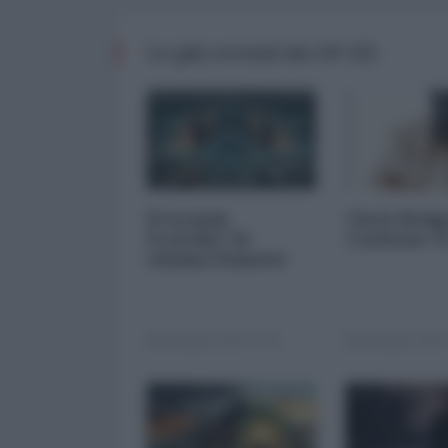
Le più recenti da OP-ED
Il Grande
Chris Hedg
Fratello? Si
Corleone 
chiama Palantir
04 Agosto 2026 07:00
04 Agosto 2026 