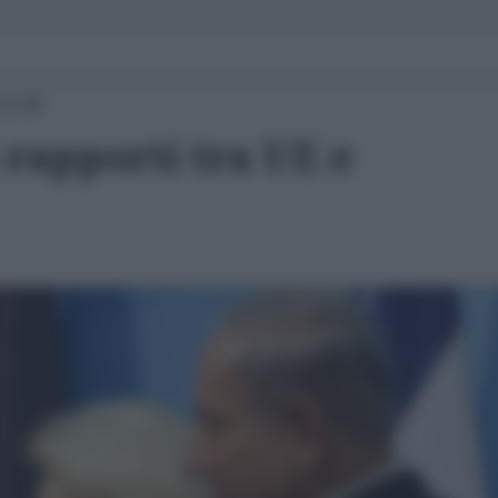
11:00
 rapporti tra UE e