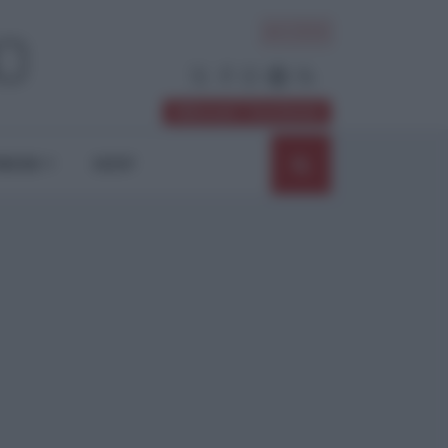
ACCEDI
Abbonati / Sostienici
NIONI
SHOP