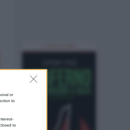
IL LIBRO DEL MESE
sonal or
ection to
nterest-
closed to