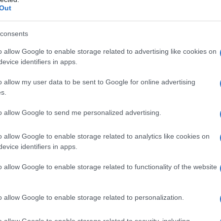
n pensate che questo sia lo stipendio massimo che
Out
vertici della Commissione Europea, a partire dalla sua
consents
 sono i maggiori beneficiari degli aumenti, come se
o allow Google to enable storage related to advertising like cookies on
evice identifiers in apps.
 europea Ursula von der Leyen vedrà il suo
o allow my user data to be sent to Google for online advertising
 euro al mese, arrivando alla stratosferica cifra di
s.
i europei troveranno nell’uovo di Pasqua un aumento
to allow Google to send me personalized advertising.
l loro stipendio mensile a circa 28.400 euro.
o allow Google to enable storage related to analytics like cookies on
 semplice cittadino che lavora e quelli dei membri
evice identifiers in apps.
amente abissale, soprattutto se si prendono in
o allow Google to enable storage related to functionality of the website
nsili dei vertici della commissione europea. Loro
che stanno ricoprendo un ruolo di responsabilità
o allow Google to enable storage related to personalization.
ono ricevere un lauto stipendio. Ammesso che ciò
o quale ruolo questi personaggi stanno avendo oggi
o allow Google to enable storage related to security, including