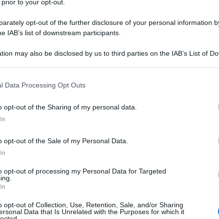
 prior to your opt-out.
nno nell’uovo un sostanzioso aumento di stipendio.
rately opt-out of the further disclosure of your personal information by
he IAB’s list of downstream participants.
ttadini stentano a coprire le più elementari spese i
zioni europee, alla faccia di chi sgobba ogni giorno
tion may also be disclosed by us to third parties on the IAB’s List of 
 that may further disclose it to other third parties.
ono il solito aumento legato all’andamento
 regime ogni sei mesi gli stipendi vengono adeguati al
 that this website/app uses one or more Google services and may gath
l Data Processing Opt Outs
including but not limited to your visit or usage behaviour. You may click 
 e in Lussemburgo, questo è il settimo aumento dal
 to Google and its third-party tags to use your data for below specifi
o opt-out of the Sharing of my personal data.
ogle consent section.
In
bero dovuto aumentare dell’8,5 per cento, avete letto
o opt-out of the Sale of my Personal Data.
do la clausola di moderazione a limitato gli aumenti
In
ono umani a Bruxelles. L’aumento che entrerà a
to opt-out of processing my Personal Data for Targeted
,2 per cento.
ing.
In
ruxelles. Il salario base, quello più basso,
o opt-out of Collection, Use, Retention, Sale, and/or Sharing
ersonal Data that Is Unrelated with the Purposes for which it
ai 3.645 euro, quello massimo salirà da 23.262 euro
lected.