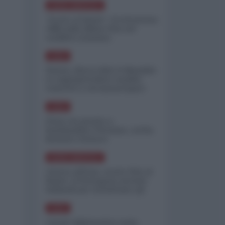
NORD-AMERICA
"Scorte al limite": il retroscena
CNN sulla difesa USA nel
conflitto iraniano
ASIA
Yemen, blocco Bab el-Mandab:
Le superpetroliere saudite
costrette a circumnavigare
l'Africa
ASIA
l'Iran era pronto a
bombardare l'Ucraina, cos'ha
fermato l'attacco
NORD-AMERICA
Guerra all'Iran, scorte USA al
limite: il Pentagono investe
miliardi per ricostituire gli
arsenali
ASIA
Canale diplomatico resta