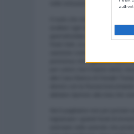
nelle istituzioni europee.
authenti
Il ruolo che stanno avendo in ques
avallare ogni decisione che arriv
guerrafondaie di Joe Biden, hanno
Stati Uniti, si sono inginocchiati 
sanzione contro la Russia, hanno 
permesso che i gasdotti North S
per coloro che li hanno eletti, ma
alla Casa Bianca di Donald Trump
diretto con la Russia boicottando
abbiano ripetuto alla noia che sono
Noi li paghiamo non per portare av
ingrassare i grandi fondi di inve
azionarie nelle aziende che produ