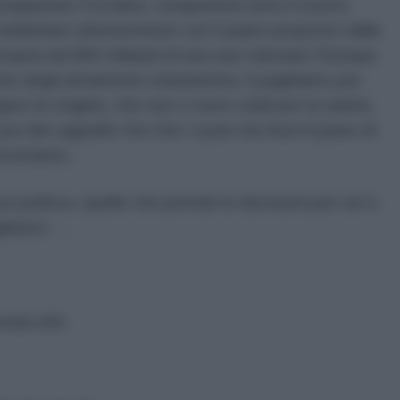
nquistato l’Ucraina, conquisterà tutto il nostro
indebitare ulteriormente con il piano proposto dalla
opea da 800 miliardi di euro per riarmare l’Europa
rie degli armamenti statunitensi, li paghiamo per
gere la cinghia, che non ci sono soldi per la sanità,
 poi dal cappello Von Der Leyen tira fuori il piano di
roveranno..
 politica, quelle che prende le decisioni per noi e
liatevi …
ndo.info