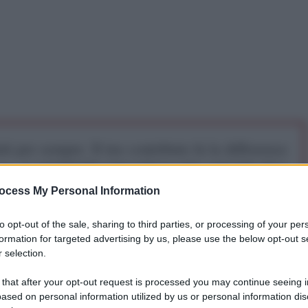
iti per sempre. Il tuo contributo fa la differenza:
mazione. L'ANTIDIPLOMATICO SEI ANCHE TU!
ocess My Personal Information
a 5€
Dona 15€
Scegli importo
to opt-out of the sale, sharing to third parties, or processing of your per
formation for targeted advertising by us, please use the below opt-out s
 selection.
 that after your opt-out request is processed you may continue seeing i
ased on personal information utilized by us or personal information dis
, come gli altri anni, gli oltre 66 mila dipendenti