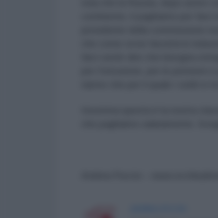
noia che la Russia, dopo avere co
continente, li paghiamo per farci 
presidente della commissione eur
che come ovvio favorirà le indust
farci sentir dire che bisogna strin
per l’istruzione, per le pensioni e
riarmo che per il quale i soldi si t
Insomma questa è la nostra classe
che paghiamo salatamente. Sveg
Andrea Puccio – www.occhisulmo
ANDREA PUCCIO