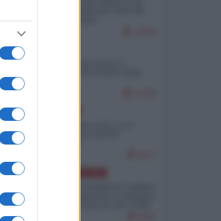
Ceuta: perché il Marocco fa
con noi quello che vuole (di
Alberto Negri)
12830
ITALIA
Il turismo di massa e i
"risvegli" del Corriere della
sera
10338
EUROPA
Cina, Russia e Iran, io ve
l’avevo detto (di Vito
Petrocelli)
8672
AMERICA LATINA
Dalla Convertibilità al "grillete
fiscal": l'Argentina si consegna
ai mercati (ancora una volta)
8069