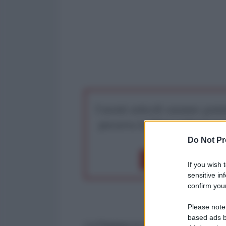
I nostri articoli saranno gratu
preserva la libera infor
Do Not Pr
Dona 1€
Don
If you wish 
sensitive in
confirm your
Please note
based ads b
La Pasqua si avvicina e quest’anno