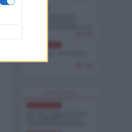
EUROPA
Mosca: le esercitazioni
nucleari di Germania e
Francia sono il preludio a una
guerra contro la Russia
7641
NORD-AMERICA
Chris Hedges - Don Corleone
Trump
7218
WORLD AFFAIRS
NORD-AMERICA
Iran-USA, scoppia il caso dei
dati manipolati: il nuovo
metodo del Pentagono per
minimizzare le perdite