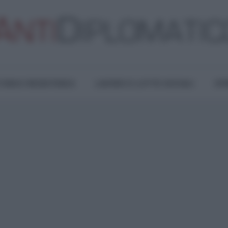
TURA E RESISTENZA
LAVORO E LOTTE SOCIALI
OPI