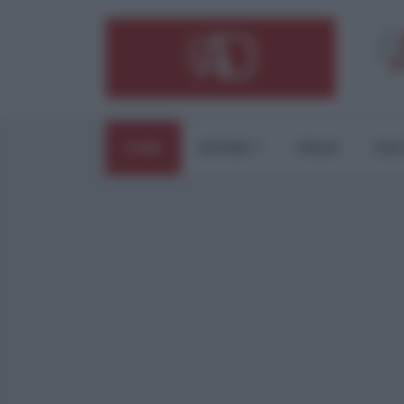
HOME
ESTERI
ITALIA
CUL