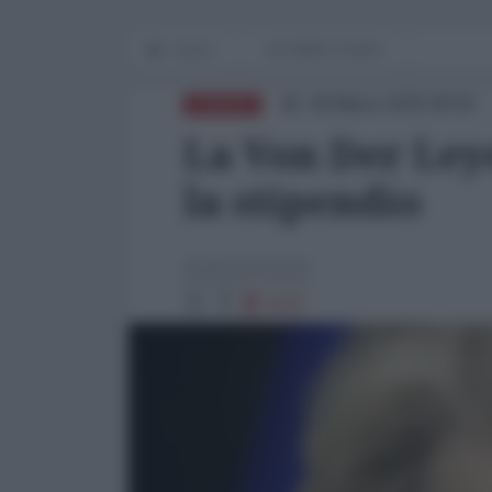
Home
IN PRIMO PIANO
28 Marzo 2025 08:00
EUROPA
La Von Der Ley
la stipendio
Andrea Puccio
5247