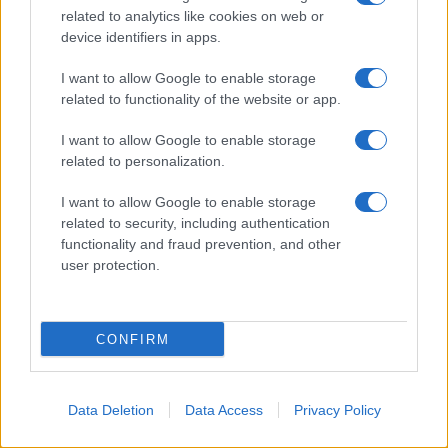
intelligente
related to analytics like cookies on web or
device identifiers in apps.
30 Luglio 2026 09:00
I want to allow Google to enable storage
related to functionality of the website or app.
#
LA
BELT
AND
ROAD
INITIATIVE
I want to allow Google to enable storage
related to personalization.
I want to allow Google to enable storage
related to security, including authentication
functionality and fraud prevention, and other
user protection.
Yunnan: Dove il tè incontra il caffè e la
CONFIRM
macadamia profuma di futuro
27 Ottobre 2025 10:00
Data Deletion
Data Access
Privacy Policy