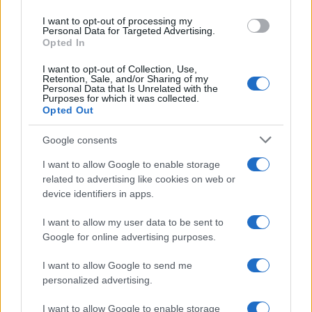
use your data for below specified purposes in below Google
I want to opt-out of processing my
consent section.
Personal Data for Targeted Advertising.
Opted In
I want to opt-out of Collection, Use,
Retention, Sale, and/or Sharing of my
Personal Data that Is Unrelated with the
Purposes for which it was collected.
Opted Out
Google consents
I want to allow Google to enable storage
related to advertising like cookies on web or
I PIÙ LETTI DELLA SETTIMANA
device identifiers in apps.
I want to allow my user data to be sent to
Restare umani: la forma più alta di ribellione al
mondo distopico di oggi (di Alberto Bradanini)
Google for online advertising purposes.
22773
I want to allow Google to send me
personalized advertising.
Ceuta: perché il Marocco fa con noi quello che vuole
(di Alberto Negri)
I want to allow Google to enable storage