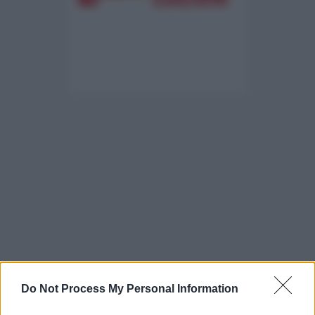
Do Not Process My Personal Information