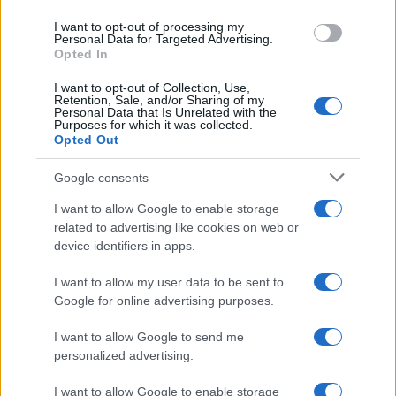
La Trilogia del Rimosso di Michelangelo
use your data for below specified purposes in below Google
I want to opt-out of processing my
Severgnini, prodotta da l'AntiDiplomatico,
consent section.
Personal Data for Targeted Advertising.
interamente in chiaro
Opted In
24 Luglio 2026 15:49
I want to opt-out of Collection, Use,
Retention, Sale, and/or Sharing of my
Personal Data that Is Unrelated with the
Purposes for which it was collected.
Opted Out
#
GENERAZIONE
ANTIDIPLOMATICA
Google consents
I want to allow Google to enable storage
related to advertising like cookies on web or
device identifiers in apps.
I want to allow my user data to be sent to
Google for online advertising purposes.
Berlino salva la privacy delle chat online –
I want to allow Google to send me
ma il rischio censura resta all’orizzonte
personalized advertising.
17 Ottobre 2025 13:00
I want to allow Google to enable storage