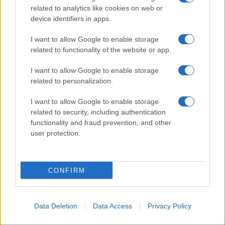
related to analytics like cookies on web or
device identifiers in apps.
#
UNA
FINESTRA
APERTA
I want to allow Google to enable storage
related to functionality of the website or app.
Una finestra aperta
I want to allow Google to enable storage
related to personalization.
I want to allow Google to enable storage
related to security, including authentication
La governance cinese vista dai
functionality and fraud prevention, and other
rappresentanti italiani e la visione dello
user protection.
sviluppo comune sino-italiano
06 Agosto 2026 08:00
CONFIRM
#
SCELTI
DAL
PEOPLE'S
DAILY
Data Deletion
Data Access
Privacy Policy