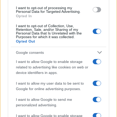
20 Luglio 2026 10:00
use your data for below specified purposes in below Google
I want to opt-out of processing my
consent section.
Personal Data for Targeted Advertising.
Opted In
I want to opt-out of Collection, Use,
#
EDITORIALI
Retention, Sale, and/or Sharing of my
Personal Data that Is Unrelated with the
Purposes for which it was collected.
Opted Out
Google consents
I want to allow Google to enable storage
related to advertising like cookies on web or
device identifiers in apps.
Cina, Russia e Iran, io ve l’avevo detto (di
Vito Petrocelli)
I want to allow my user data to be sent to
Google for online advertising purposes.
07 Agosto 2026 18:00
I want to allow Google to send me
personalized advertising.
#
STORIA
IN
DIRETTA
I want to allow Google to enable storage