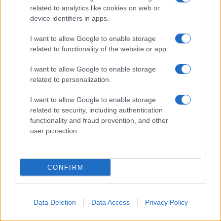
related to analytics like cookies on web or
device identifiers in apps.
di Loretta Napoleoni
I want to allow Google to enable storage
related to functionality of the website or app.
I want to allow Google to enable storage
related to personalization.
"Black Rock non perde mai" – l'allarme di
Volpi sulla bolla tecnologica
I want to allow Google to enable storage
related to security, including authentication
27 Giugno 2026 16:24
functionality and fraud prevention, and other
user protection.
#
MONDISUD
CONFIRM
di Fabrizio Verde
Data Deletion
Data Access
Privacy Policy