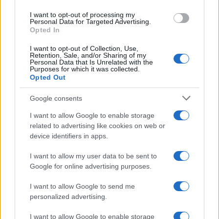
use your data for below specified purposes in below Google
I want to opt-out of processing my
consent section.
Personal Data for Targeted Advertising.
Opted In
I want to opt-out of Collection, Use,
Retention, Sale, and/or Sharing of my
Personal Data that Is Unrelated with the
Purposes for which it was collected.
Opted Out
Beppe Grillo e il socialismo con
caratteristiche italiane
Google consents
30 Luglio 2026 09:00
I want to allow Google to enable storage
related to advertising like cookies on web or
device identifiers in apps.
#
STORIA
IN
DIRETTA
I want to allow my user data to be sent to
Google for online advertising purposes.
di Loretta Napoleoni
I want to allow Google to send me
personalized advertising.
I want to allow Google to enable storage