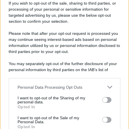
24 Giugno 2026 08:00
If you wish to opt-out of the sale, sharing to third parties, or
processing of your personal or sensitive information for
targeted advertising by us, please use the below opt-out
section to confirm your selection.
#
RETHINK.POWER
Please note that after your opt-out request is processed you
may continue seeing interest-based ads based on personal
di Alessandro Bartoloni
information utilized by us or personal information disclosed to
third parties prior to your opt-out.
You may separately opt-out of the further disclosure of your
personal information by third parties on the IAB’s list of
Come finirebbe una guerra tra UE e
downstream participants.
Russia? Tre scenari per il 2030 (e le
Personal Data Processing Opt Outs
alternative alla linea dura)
This information may also be disclosed by us to third parties
on the IAB’s List of Downstream Participants that may further
20 Luglio 2026 10:00
I want to opt-out of the Sharing of my
disclose it to other third parties.
personal data.
Opted In
Please note that this website/app uses one or more Google
services and may gather and store information including but
I want to opt-out of the Sale of my
#
EDITORIALI
Personal Data.
not limited to your visit or usage behaviour. You may click to
Opted In
grant or deny consent to Google and its third-party tags to