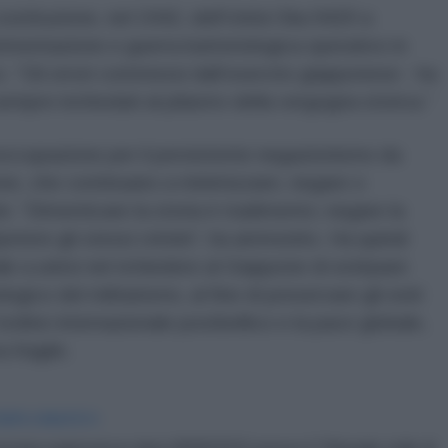
a costituzione, nel 1942, dell’Unità Oka 9420 a
rimentazione e guerra batteriologica operativo in
o. “Gli orrori commessi dall’esercito giapponese - ha
empre inchiodati al pilastro della vergogna storica.”
occupazione per il persistente negazionismo da
one, che continuano a minimizzare, negare o
ini. “Dimenticare la storia è tradimento; negare la
ipetere gli stessi crimini”, ha ammonito. Ha quindi
e a unirsi nel richiedere al Giappone di estirpare
gico del militarismo, al fine di preservare gli esiti
ordine internazionale postbellico e la pace globale,
 fragile.
IDIPLOMATICO