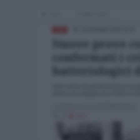
Home
IN PRIMO PIANO
16 Dicembre 2025 16:41
CINA
Nuove prove co
confermati i cr
batteriologici
Dalle camere di sperimentazione ai camp
almeno tre campagne tra il 1940 e il 1
La Redazione de l'AntiDiplomatico
3072