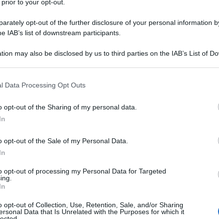
 prior to your opt-out.
nati dalla Russia e resi pubblici in occasione del
rately opt-out of the further disclosure of your personal information by
a Memoria per le vittime del massacro di Nanchino
he IAB’s list of downstream participants.
i commessi dall’Unità 731, l’infame reparto di guerra
tion may also be disclosed by us to third parties on the IAB’s List of 
eriale giapponese durante la Seconda guerra
 that may further disclose it to other third parties.
a tenutasi lunedì, il portavoce del ministero degli
 that this website/app uses one or more Google services and may gath
l Data Processing Opt Outs
ito
tali prove “irrefutabili e inconfutabili”, ribadendo
including but not limited to your visit or usage behaviour. You may click 
umanità perpetrati da questa unità non ammettono
 to Google and its third-party tags to use your data for below specifi
o opt-out of the Sharing of my personal data.
ogle consent section.
In
ificati, contengono interrogatori condotti dalle
o opt-out of the Sale of my Personal Data.
In
’Unità 731 e rapporti investigativi raccolti in
i di guerra di Khabarovsk, tenutosi nella città
to opt-out of processing my Personal Data for Targeted
ing.
ti documenti non soltanto confermano le notizie già
In
ortata, rivelando con crudezza la natura sistematica
o opt-out of Collection, Use, Retention, Sale, and/or Sharing
trate: esperimenti umani su larga scala, test
ersonal Data that Is Unrelated with the Purposes for which it
lected.