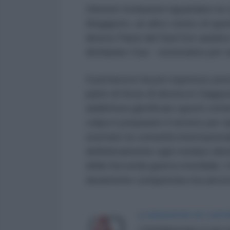
Ulteriori rivelazioni riguardano l
Singapore, un altro centro di spe
diversi Paesi del Sud-Est asiatic
dichiarato Guo - resteranno per s
Il portavoce ha poi espresso pre
parte di forze di destra in Giapp
addirittura glorificare questi crim
colpa è preparare il terreno per r
esortato la comunità internazional
definitivamente ogni residuo ideolo
della Seconda guerra mondiale, l’
duramente conquistata ma ancora
LA REDAZIONE DE L'ANT