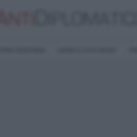
TURA E RESISTENZA
LAVORO E LOTTE SOCIALI
OPI