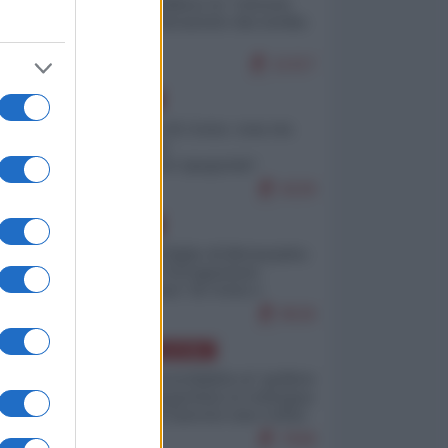
Quali sarebbero le “vittorie
ucraine” decantate dai media
italici?
11317
EUROPA
Invasione di Ceuta: cosa sta
accadendo
nell'enclave spagnola?
9229
EUROPA
Quando il figlio di Netanyahu
incitava "l'occupazione
musulmana" di Ceuta e
Melilla
8526
AMERICA LATINA
Dalla Convertibilità al "grillete
fiscal": l'Argentina si consegna
ai mercati (ancora una volta)
7849