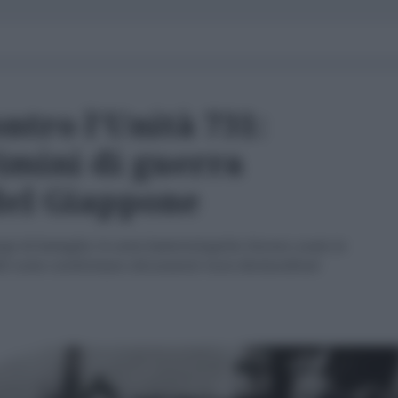
ntro l’Unità 731:
imini di guerra
 del Giappone
i di battaglia: le armi batteriologiche furono usate in
942 come confermano documenti russi declassificati