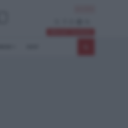
ACCEDI
Abbonati / Sostienici
NIONI
SHOP