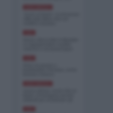
minimizzare le perdite
NORD-AMERICA
"Scorte al limite": il retroscena
CNN sulla difesa USA nel
conflitto iraniano
ASIA
Yemen, blocco Bab el-Mandab:
Le superpetroliere saudite
costrette a circumnavigare
l'Africa
ASIA
l'Iran era pronto a
bombardare l'Ucraina, cos'ha
fermato l'attacco
NORD-AMERICA
Guerra all'Iran, scorte USA al
limite: il Pentagono investe
miliardi per ricostituire gli
arsenali
ASIA