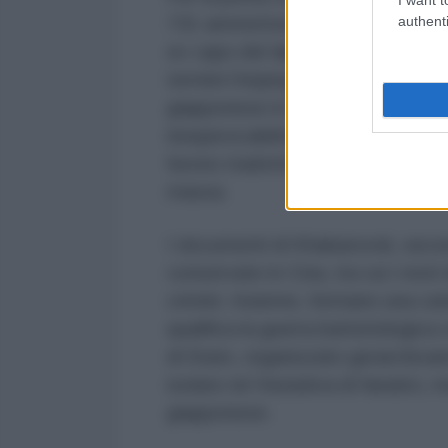
authenti
731 ammettono pienamente le pro
ex capo del dipartimento di prod
termini l’impiego su vasta scala d
giapponese in tre occasioni prec
inequivocabilmente che le ricerch
furono tradotte in azioni di guerr
massa.
I documenti di Khabarovsk, secon
conservate in Cina, tra cui i resti 
crimini. Insieme, formano una cat
qualifica la guerra batteriologic
di Stato, organizzato gerarchica
isolato né l’iniziativa di fanatici,
giapponese.