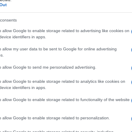
corrosivi, esperimenti con gas vescicanti e studi sul
Out
tti a cavie. Le vittime, cinesi, sovietiche e coreane,
e di una ricerca militare criminale.
consents
o allow Google to enable storage related to advertising like cookies on
evice identifiers in apps.
o allow my user data to be sent to Google for online advertising
s.
to allow Google to send me personalized advertising.
o allow Google to enable storage related to analytics like cookies on
evice identifiers in apps.
o allow Google to enable storage related to functionality of the website
o allow Google to enable storage related to personalization.
dettagli e registrazioni in cui alti ufficiali dell’Unità
o allow Google to enable storage related to security, including