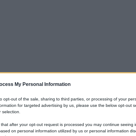
ocess My Personal Information
iti per sempre. Il tuo contributo fa la differenza:
to opt-out of the sale, sharing to third parties, or processing of your per
mazione. L'ANTIDIPLOMATICO SEI ANCHE TU!
formation for targeted advertising by us, please use the below opt-out s
 selection.
 that after your opt-out request is processed you may continue seeing i
a 5€
Dona 15€
Scegli importo
ased on personal information utilized by us or personal information dis