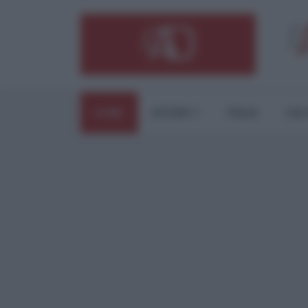
HOME
ESTERI
ITALIA
CUL