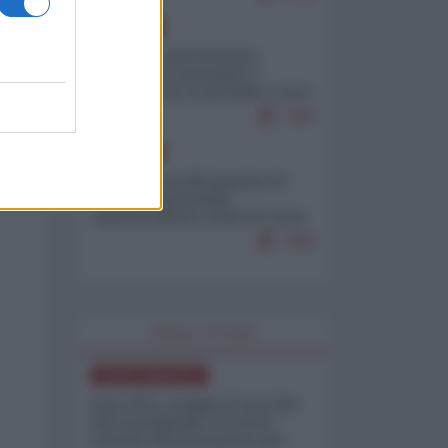
EUROPA
Mosca: le esercitazioni
nucleari di Germania e
Francia sono il preludio a una
guerra contro la Russia
7383
EUROPA
Petro accusa Netanyahu di
essere responsabile
"dell'invasione civile di Ceuta
da parte dei marocchini"
7055
WORLD AFFAIRS
NORD-AMERICA
Iran-USA, scoppia il caso dei
dati manipolati: il nuovo
metodo del Pentagono per