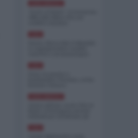
NORD-AMERICA
"Scorte al limite": il retroscena
CNN sulla difesa USA nel
conflitto iraniano
ASIA
Yemen, blocco Bab el-Mandab:
Le superpetroliere saudite
costrette a circumnavigare
l'Africa
ASIA
l'Iran era pronto a
bombardare l'Ucraina, cos'ha
fermato l'attacco
NORD-AMERICA
Guerra all'Iran, scorte USA al
limite: il Pentagono investe
miliardi per ricostituire gli
arsenali
ASIA
Canale diplomatico resta