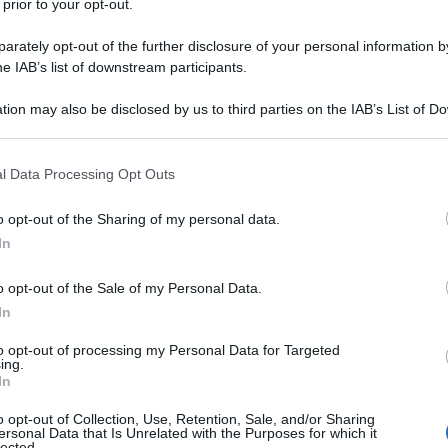
 prior to your opt-out.
rately opt-out of the further disclosure of your personal information by
esta, ragionare con la testa e non con altre parti del
he IAB’s list of downstream participants.
azzo politico-mediatico che approva il suo tentato
ico tentato perchè fino adesso non ci sono gli
tion may also be disclosed by us to third parties on the IAB’s List of 
 that may further disclose it to other third parties.
 stato, eccetto il sequestro e il rapimento del
. Avvenuto a quanto sembra grazie a qualche
 that this website/app uses one or more Google services and may gath
l Data Processing Opt Outs
including but not limited to your visit or usage behaviour. You may click 
el corpo, e non come espressione di una rete di
 to Google and its third-party tags to use your data for below specifi
o opt-out of the Sharing of my personal data.
ogle consent section.
In
ione di un governo con un altro grazie ad un piano,
o opt-out of the Sale of my Personal Data.
 combinazione di un attacco esterno ed una
In
 soprattutto militare. Si rovescia un assetto di
to opt-out of processing my Personal Data for Targeted
o come titolari di un potere sovrano alternativo. Ma
ing.
In
è accaduto a Caracas.
o opt-out of Collection, Use, Retention, Sale, and/or Sharing
ersonal Data that Is Unrelated with the Purposes for which it
orso di un vero colpo di stato si installa a palazzo
lected.