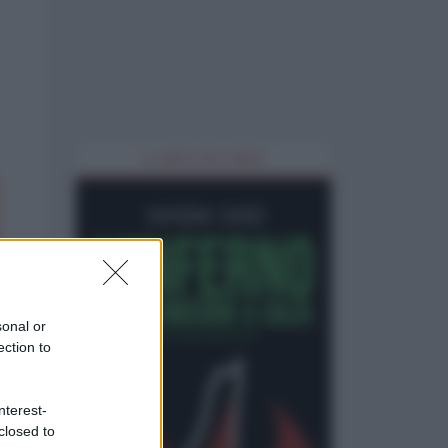
IL LIBRO DEL MESE
sonal or
ection to
nterest-
closed to