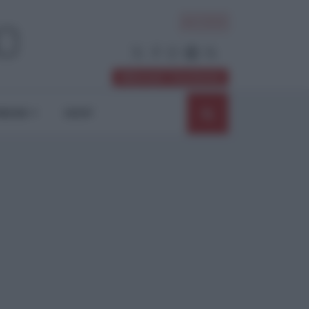
ACCEDI
Abbonati / Sostienici
NIONI
SHOP