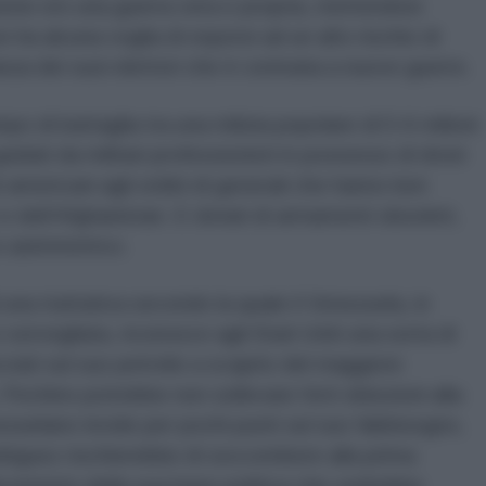
sione e/o una guerra vera e propria, mettendosi
 ha alcuna voglia di esporsi ad un alto rischio di
nza dei suoi elettori che è contraria a nuove guerre.
o di battaglia tra una milizia popolare di 5-6 milioni
uidati da militari professionisti in possesso di droni
ti americani agli ordini di generali che hanno ben
e dell’Afghanistan. E dotati di armamenti obsoleti,
to asimmetrico.
d una trattativa secondo la quale il Venezuela, in
 sorvegliata, riconosce agli Stati Uniti una sorta di
acciati sul suo petrolio a scapito del maggiore
 Pechino potrebbe non sollevare forti obiezioni alla
ezuelano incide per pochi punti sul suo fabbisogno,
riguez rischierebbe di soccombere alla prima
alcontento della sua base politica che vedrebbe