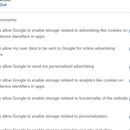
Out
bombe? Dove sono i militari ribelli che si
rmazione, delle sedi di Parlamento, Corti
consents
essuna parte. Esecutivo e forze armate del Venezuela
sto, senza la minima smagliatura, e senza che
o allow Google to enable storage related to advertising like cookies on
evice identifiers in apps.
rno provvisorio già formato, e sostenuto da alcuna
o allow my user data to be sent to Google for online advertising
s.
 deliri presidenzialisti della Machado, neppure gli
to allow Google to send me personalized advertising.
amente predatoria, coloniale vecchio stile. Trump ha
 reggere direttamente il Venezuela ed a decidere
o allow Google to enable storage related to analytics like cookies on
to che già si trovava in argomento, ha minacciato di
evice identifiers in apps.
re la stessa sorte.
o allow Google to enable storage related to functionality of the website
enda si è rivelato nella dinamica dei bombardamenti,
o allow Google to enable storage related to personalization.
 raffinerie di petrolio, e nelle dichiarazioni del
ella Difesa che hanno vantato la supremazia assoluta
o allow Google to enable storage related to security, including