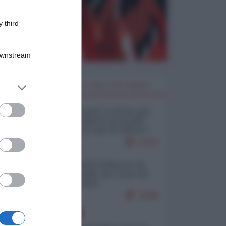
 third
Downstream
er and store
I PIÙ LETTI DELLA SETTIMANA
to grant or
ed purposes
Restare umani: la forma più
alta di ribellione al mondo
distopico di oggi (di Alberto
Bradanini)
21612
Ceuta: perché il Marocco fa
con noi quello che vuole (di
Alberto Negri)
12586
EUROPA