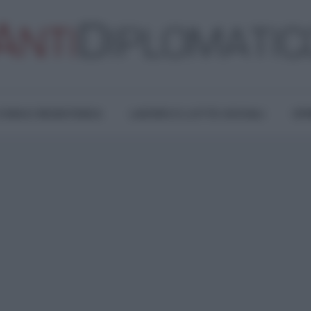
TURA E RESISTENZA
LAVORO E LOTTE SOCIALI
OPI