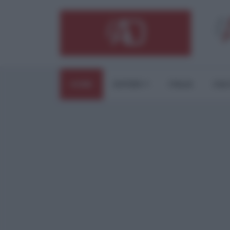
HOME
ESTERI
ITALIA
CUL