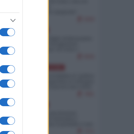
Invasione di Ceuta: cosa sta
accadendo
nell'enclave spagnola?
9269
EUROPA
Quando il figlio di Netanyahu
incitava "l'occupazione
musulmana" di Ceuta e
Melilla
8596
AMERICA LATINA
Dalla Convertibilità al "grillete
fiscal": l'Argentina si consegna
ai mercati (ancora una volta)
7881
EUROPA
Mosca: le esercitazioni
nucleari di Germania e
Francia sono il preludio a una
guerra contro la Russia
7471