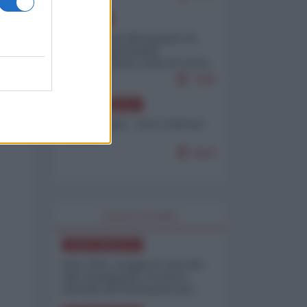
EUROPA
Petro accusa Netanyahu di
essere responsabile
"dell'invasione civile di Ceuta
da parte dei marocchini"
7099
NORD-AMERICA
Chris Hedges - Don Corleone
Trump
6916
WORLD AFFAIRS
NORD-AMERICA
Iran-USA, scoppia il caso dei
dati manipolati: il nuovo
metodo del Pentagono per
minimizzare le perdite