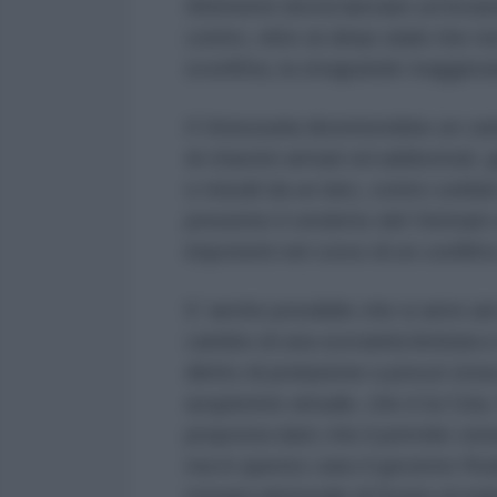
Altrimenti dovrà lanciare un’inva
contro, oltre al
deep state
che non
sconfitta, la stragrande maggiora
Il Venezuela diventerebbe un camp
di chavisti armati ed addestrati, g
e missili da un lato, contro solda
presente il verdetto del Vietnam 
impotenti nel corso di un conflit
E’ anche possibile che si arrivi a
cambio di una sovranità limitata e
diritto di prelazione a prezzi str
acquirente attuale, che è la Cina.
proposta dato che il petrolio ven
ma in questo caso il governo Rod
tornata elettorale di fronte al m