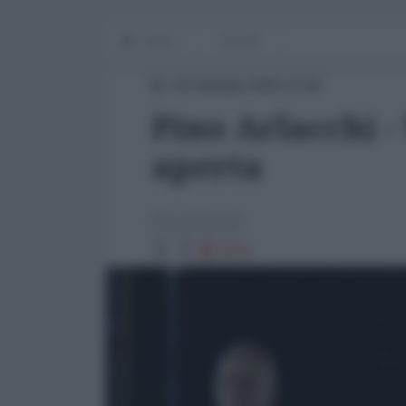
Home
OP-ED
04 Gennaio 2026 12:00
Pino Arlacchi -
aperta
Pino Arlacchi
6676