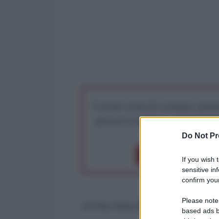
I nostri articoli saranno gratu
preserva la libera infor
Do Not Pr
Dona 1€
Don
If you wish 
sensitive in
confirm your
Please note
di Pino Arlacchi*
based ads b