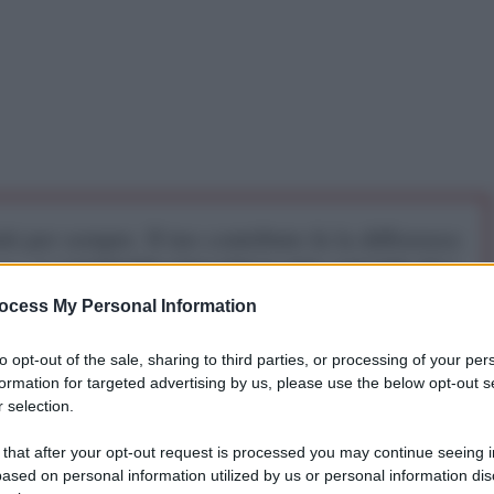
iti per sempre. Il tuo contributo fa la differenza:
mazione. L'ANTIDIPLOMATICO SEI ANCHE TU!
ocess My Personal Information
a 5€
Dona 15€
Scegli importo
to opt-out of the sale, sharing to third parties, or processing of your per
formation for targeted advertising by us, please use the below opt-out s
 selection.
 that after your opt-out request is processed you may continue seeing i
ased on personal information utilized by us or personal information dis