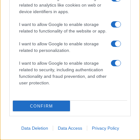
related to analytics like cookies on web or
di Fabio Massimo Paernti
device identifiers in apps.
I want to allow Google to enable storage
related to functionality of the website or app.
I want to allow Google to enable storage
"Mentre noi giochiamo con i chatbot, la
related to personalization.
Cina si è presa il futuro dell'IA" (VIDEO)
I want to allow Google to enable storage
24 Giugno 2026 08:00
related to security, including authentication
functionality and fraud prevention, and other
user protection.
#
RETHINK.POWER
CONFIRM
di Alessandro Bartoloni
Data Deletion
Data Access
Privacy Policy