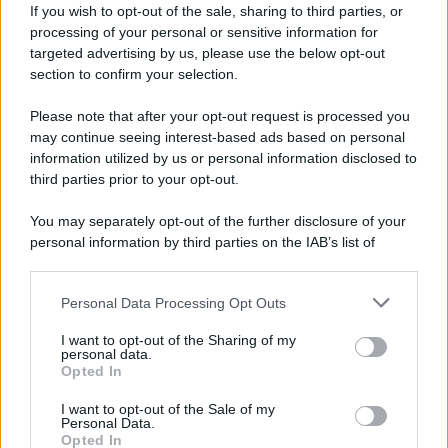
If you wish to opt-out of the sale, sharing to third parties, or
processing of your personal or sensitive information for
targeted advertising by us, please use the below opt-out
section to confirm your selection.
Please note that after your opt-out request is processed you
may continue seeing interest-based ads based on personal
information utilized by us or personal information disclosed to
third parties prior to your opt-out.
You may separately opt-out of the further disclosure of your
personal information by third parties on the IAB’s list of
#
GEOGRAFIE
DEL
POTERE
downstream participants.
Personal Data Processing Opt Outs
This information may also be disclosed by us to third parties
di Fabio Massimo Paernti
on the IAB’s List of Downstream Participants that may further
I want to opt-out of the Sharing of my
disclose it to other third parties.
personal data.
Opted In
Please note that this website/app uses one or more Google
services and may gather and store information including but
I want to opt-out of the Sale of my
Personal Data.
not limited to your visit or usage behaviour. You may click to
Opted In
"Mentre noi giochiamo con i chatbot, la
grant or deny consent to Google and its third-party tags to