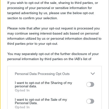
If you wish to opt-out of the sale, sharing to third parties, or
processing of your personal or sensitive information for
targeted advertising by us, please use the below opt-out
section to confirm your selection.
Please note that after your opt-out request is processed you
may continue seeing interest-based ads based on personal
information utilized by us or personal information disclosed to
third parties prior to your opt-out.
You may separately opt-out of the further disclosure of your
personal information by third parties on the IAB’s list of
downstream participants.
Personal Data Processing Opt Outs
This information may also be disclosed by us to third parties
on the IAB’s List of Downstream Participants that may further
I want to opt-out of the Sharing of my
disclose it to other third parties.
personal data.
Opted In
Please note that this website/app uses one or more Google
services and may gather and store information including but
I want to opt-out of the Sale of my
Personal Data.
not limited to your visit or usage behaviour. You may click to
Opted In
grant or deny consent to Google and its third-party tags to