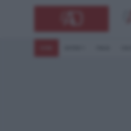
HOME
ESTERI
ITALIA
CUL