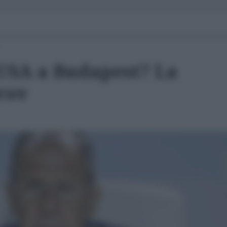
-USA a Budapest? La
rov