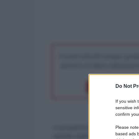
I nostri articoli saranno gratu
preserva la libera infor
Do Not Pr
Dona 1€
Don
If you wish 
sensitive in
confirm your
Le prospettive per la tenuta di un 
Please note
based ads b
capitale ungherese dipendono in