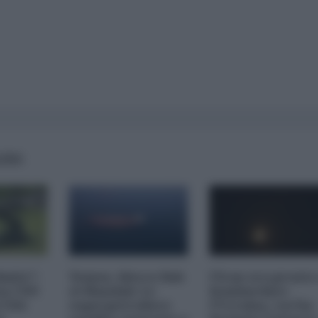
AIRS
imite":
Yemen, blocco Bab
l'Iran era pronto
na CNN
el-Mandab: Le
bombardare
a USA
superpetroliere
l'Ucraina, cos'ha