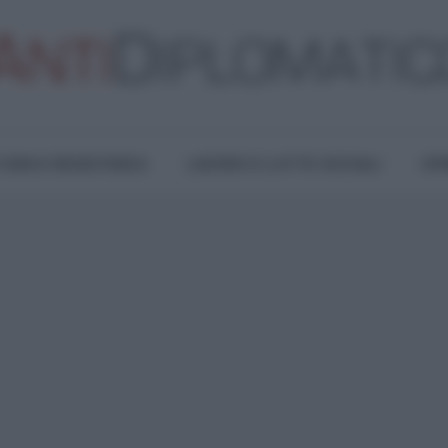
TURA E RESISTENZA
LAVORO E LOTTE SOCIALI
OPI