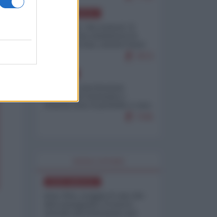
NORD-AMERICA
Il "mistero" dei numeri: il
governo Usa minimizza le
vittime in Iran, mentre fonti
interne...
7673
EUROPA
Mosca: le esercitazioni
nucleari di Germania e
Francia sono il preludio a una
guerra contro la Russia
7335
WORLD AFFAIRS
NORD-AMERICA
Iran-USA, scoppia il caso dei
dati manipolati: il nuovo
metodo del Pentagono per