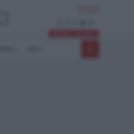
ACCEDI
Abbonati / Sostienici
NIONI
SHOP