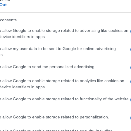
Out
on è stato lui a essere invitato personalmente a un
una buona conversazione con [il Segretario di Stato
consents
ha ribadito che "l'iniziativa è partita dagli Stati
o allow Google to enable storage related to advertising like cookies on
guenze del dialogo: "Come ho detto, ho sentito che
evice identifiers in apps.
iato un comunicato in cui afferma che è stata una
o allow my user data to be sent to Google for online advertising
 e produttiva tra Rubio e Lavrov. Ed è stata così
s.
n abbiamo bisogno di alcun incontro".
to allow Google to send me personalized advertising.
di allinearsi con le dichiarazioni del Presidente
o allow Google to enable storage related to analytics like cookies on
precisato ai giornalisti lo scorso 23 ottobre che il
evice identifiers in apps.
rarsi più "rinviato" che "annullato", ricordando
o allow Google to enable storage related to functionality of the website
a di incontrarsi fosse originariamente americana.
o allow Google to enable storage related to personalization.
ATTENZIONE!
o allow Google to enable storage related to security, including