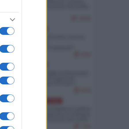
Quali sarebbero le “vittorie
ucraine” decantate dai media
italici?
10036
EUROPA
Invasione di Ceuta: cosa sta
accadendo
nell'enclave spagnola?
9206
EUROPA
Quando il figlio di Netanyahu
incitava "l'occupazione
musulmana" di Ceuta e
Melilla
8438
AMERICA LATINA
Dalla Convertibilità al "grillete
fiscal": l'Argentina si consegna
ai mercati (ancora una volta)
7759