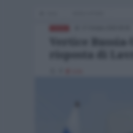
Home
WORLD AFFAIRS
27 Ottobre 2025 09:00
RUSSIA
Vertice Russia
risposta di Lav
5236