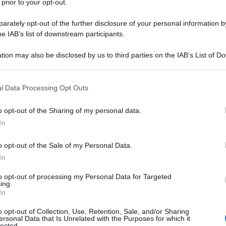
 prior to your opt-out.
 ha dichiarato il Ministro degli Esteri russo, Sergey
le YouTube ungherese Ultrahang, secondo quanto
rately opt-out of the further disclosure of your personal information by
he IAB’s list of downstream participants.
tion may also be disclosed by us to third parties on the IAB’s List of 
 fasi della trattativa, sottolineando l'origine
 that may further disclose it to other third parties.
idente [degli Stati Uniti Donald] Trump ha suggerito al
 that this website/app uses one or more Google services and may gath
l Data Processing Opt Outs
 Putin di incontrarsi a Budapest. Il presidente Putin
including but not limited to your visit or usage behaviour. You may click 
 to Google and its third-party tags to use your data for below specifi
 preparativi", ha affermato Lavrov.
o opt-out of the Sharing of my personal data.
ogle consent section.
In
rta perplessità sull'evoluzione della situazione,
o opt-out of the Sale of my Personal Data.
ducate. E quando veniamo invitati, diciamo sì,
In
ve e quando. E poi questo invito viene annullato,
Trump alla Casa Bianca". Lavrov ha precisato che, in
to opt-out of processing my Personal Data for Targeted
ing.
 stata ritoccata, con Washington che ha chiarito
In
tà "rinviare". "Spetta a chi ha avviato il processo
o opt-out of Collection, Use, Retention, Sale, and/or Sharing
lla diplomazia russa.
ersonal Data that Is Unrelated with the Purposes for which it
lected.