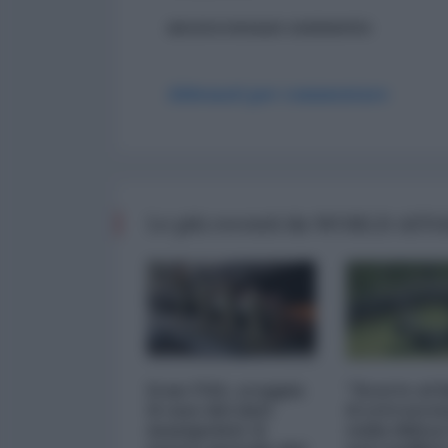
ancora nessun commento
Abbonati per commentare
Le più recenti da WORLD AFF
Iran-USA, scoppia
"Scorte al l
il caso dei dati
il retrosce
manipolati: il
sulla difes