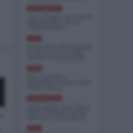
minimizzare le perdite
NORD-AMERICA
"Scorte al limite": il retroscena
CNN sulla difesa USA nel
conflitto iraniano
ASIA
Yemen, blocco Bab el-Mandab:
Le superpetroliere saudite
costrette a circumnavigare
l'Africa
ASIA
l'Iran era pronto a
bombardare l'Ucraina, cos'ha
fermato l'attacco
NORD-AMERICA
Guerra all'Iran, scorte USA al
limite: il Pentagono investe
 a
miliardi per ricostituire gli
arsenali
ASIA