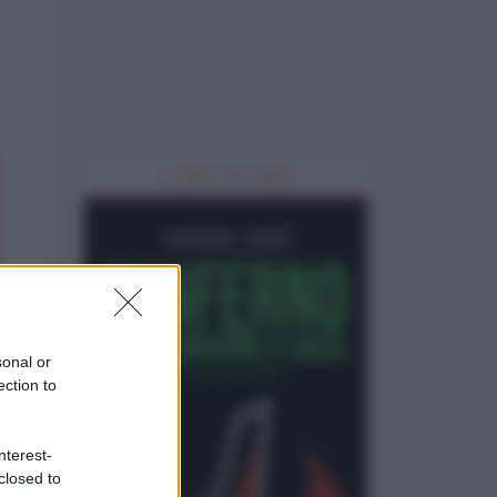
IL LIBRO DEL MESE
sonal or
ection to
nterest-
closed to