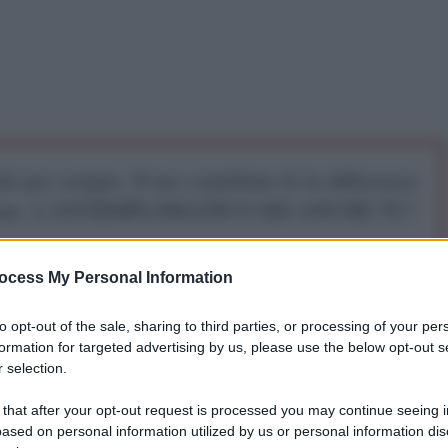
iti per sempre. Il tuo contributo fa la differenza:
mazione. L'ANTIDIPLOMATICO SEI ANCHE TU!
ocess My Personal Information
a 5€
Dona 15€
Scegli importo
to opt-out of the sale, sharing to third parties, or processing of your per
formation for targeted advertising by us, please use the below opt-out s
 selection.
vertice ad alto livello tra Russia e Stati Uniti nella
 that after your opt-out request is processed you may continue seeing i
ased on personal information utilized by us or personal information dis
teramente dalla controparte americana, che per