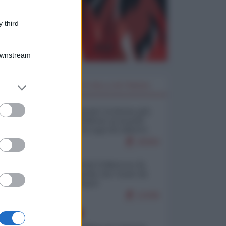
 third
Downstream
er and store
I PIÙ LETTI DELLA SETTIMANA
to grant or
ed purposes
Restare umani: la forma più
alta di ribellione al mondo
distopico di oggi (di Alberto
Bradanini)
20264
Ceuta: perché il Marocco fa
con noi quello che vuole (di
Alberto Negri)
12436
EUROPA