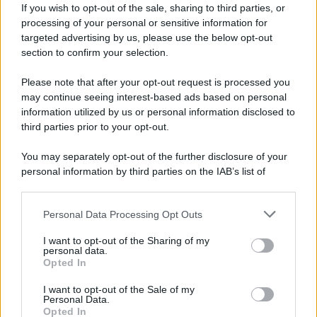
If you wish to opt-out of the sale, sharing to third parties, or
EUROPA
processing of your personal or sensitive information for
Petro accusa Netanyahu di essere responsabile
targeted advertising by us, please use the below opt-out
"dell'invasione civile di Ceuta da parte dei
section to confirm your selection.
marocchini"
Please note that after your opt-out request is processed you
may continue seeing interest-based ads based on personal
information utilized by us or personal information disclosed to
third parties prior to your opt-out.
You may separately opt-out of the further disclosure of your
personal information by third parties on the IAB’s list of
downstream participants.
Personal Data Processing Opt Outs
This information may also be disclosed by us to third parties
on the IAB’s List of Downstream Participants that may further
I want to opt-out of the Sharing of my
disclose it to other third parties.
personal data.
Opted In
Please note that this website/app uses one or more Google
services and may gather and store information including but
I want to opt-out of the Sale of my
Personal Data.
not limited to your visit or usage behaviour. You may click to
Opted In
grant or deny consent to Google and its third-party tags to