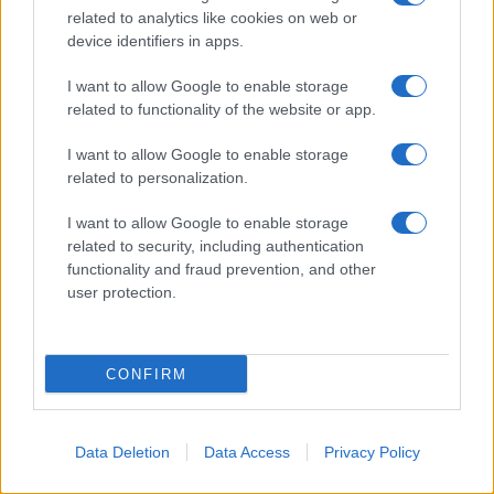
related to analytics like cookies on web or
device identifiers in apps.
"Mentre noi giochiamo con i chatbot, la
I want to allow Google to enable storage
Cina si è presa il futuro dell'IA" (VIDEO)
related to functionality of the website or app.
24 Giugno 2026 08:00
I want to allow Google to enable storage
related to personalization.
I want to allow Google to enable storage
#
RETHINK.POWER
related to security, including authentication
functionality and fraud prevention, and other
user protection.
di Alessandro Bartoloni
CONFIRM
Come finirebbe una guerra tra UE e
Russia? Tre scenari per il 2030 (e le
Data Deletion
Data Access
Privacy Policy
alternative alla linea dura)