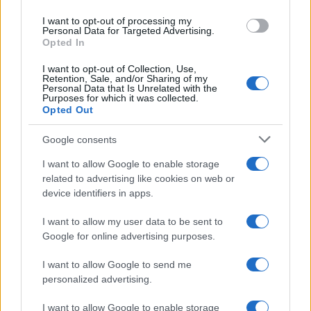
use your data for below specified purposes in below Google
#
I
MEDIA
ALLA
GUERRA
I want to opt-out of processing my
consent section.
Personal Data for Targeted Advertising.
Opted In
di Francesco Santoianni
I want to opt-out of Collection, Use,
Retention, Sale, and/or Sharing of my
Personal Data that Is Unrelated with the
Purposes for which it was collected.
Opted Out
Google consents
Milioni di chiamate spam? Colpa dello
Stato che non c’è più
I want to allow Google to enable storage
related to advertising like cookies on web or
28 Luglio 2026 16:00
device identifiers in apps.
I want to allow my user data to be sent to
Google for online advertising purposes.
#
NATIVI
I want to allow Google to send me
personalized advertising.
di Raffaella Milandri
I want to allow Google to enable storage