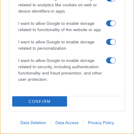
related to analytics like cookies on web or
device identifiers in apps.
I want to allow Google to enable storage
Trump consegna alle miniere le terre
related to functionality of the website or app.
sacre dei nativi. Ai turisti resta la
cartolina
I want to allow Google to enable storage
16 Luglio 2026 09:30
related to personalization.
I want to allow Google to enable storage
related to security, including authentication
#
I
MEZZI
E
I
FINI
functionality and fraud prevention, and other
user protection.
di Francesco Erspamer
CONFIRM
Data Deletion
Data Access
Privacy Policy