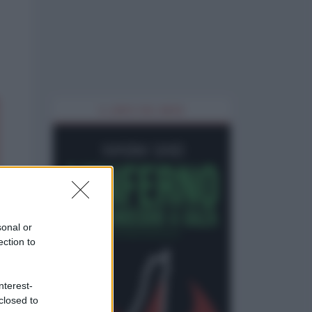
IL LIBRO DEL MESE
sonal or
ection to
nterest-
closed to