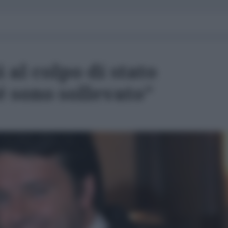
 al colpo di stato
é sono sollevato"