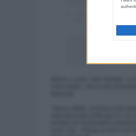
authenti
#Benigni
favorevo
anteprima le mod
pic.twitter.com
— Arsenale 
Mente e cuore, dice Benigni. La m
Vita è Bella", non a caso premiat
Monicelli.
"Senza Stalin, eravamo tutti nazi
mascalzonata di Benigni in "La vi
armato con la bandiera american
russi, ma... l'Oscar si vince con 