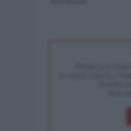
Mario Monicelli
Abbiamo poco tempo pe
La censura imposta a l'Ant
Rivendica un
Partecip