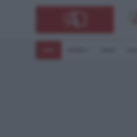
HOME
ESTERI
ITALIA
CUL