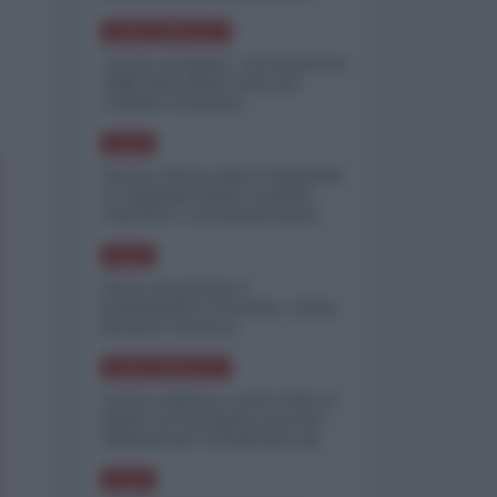
minimizzare le perdite
NORD-AMERICA
"Scorte al limite": il retroscena
CNN sulla difesa USA nel
conflitto iraniano
ASIA
Yemen, blocco Bab el-Mandab:
Le superpetroliere saudite
costrette a circumnavigare
l'Africa
ASIA
l'Iran era pronto a
bombardare l'Ucraina, cos'ha
fermato l'attacco
NORD-AMERICA
Guerra all'Iran, scorte USA al
limite: il Pentagono investe
miliardi per ricostituire gli
arsenali
ASIA