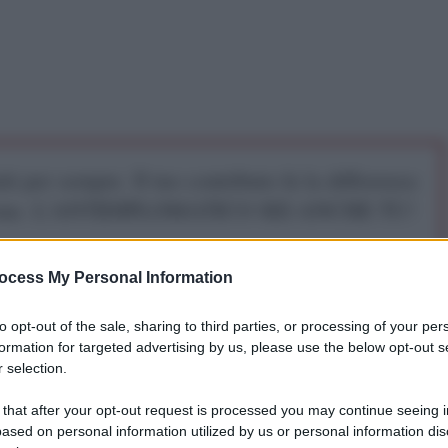
iti per sempre. Il tuo contributo fa la differenza:
mazione. L'ANTIDIPLOMATICO SEI ANCHE TU!
ocess My Personal Information
a 5€
Dona 15€
Scegli importo
to opt-out of the sale, sharing to third parties, or processing of your per
formation for targeted advertising by us, please use the below opt-out s
 selection.
 that after your opt-out request is processed you may continue seeing i
ased on personal information utilized by us or personal information dis
dum Benigni starà dalla parte di Renzi. Ho sempre