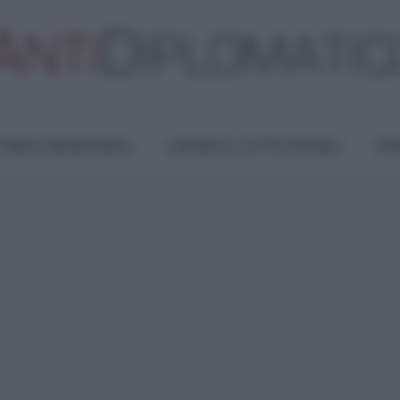
TURA E RESISTENZA
LAVORO E LOTTE SOCIALI
OPI