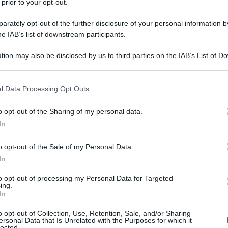
 prior to your opt-out.
come regista e come persona e "La vita è bella" mi
zzesca -- premiata con un Oscar solo per la sua
rately opt-out of the further disclosure of your personal information by
he IAB’s list of downstream participants.
 senza uscite.
tion may also be disclosed by us to third parties on the IAB’s List of 
l colpo di stato piddino proprio non aveva senso:
 that may further disclose it to other third parties.
i ricchi che fermeranno la privatizzazione dell'Italia,
ella loro natura. Finiamola di contare su questo tipo
 that this website/app uses one or more Google services and may gath
l Data Processing Opt Outs
including but not limited to your visit or usage behaviour. You may click 
culturale della sinistra è cominciata proprio quando si
 to Google and its third-party tags to use your data for below specifi
invece che la gente.
o opt-out of the Sharing of my personal data.
ogle consent section.
In
sity. Post Facebook del 2 giugno 2016
o opt-out of the Sale of my Personal Data.
....
In
to opt-out of processing my Personal Data for Targeted
bblica.it
ing.
In
? Mi è sembrato indeciso, prima ha detto sì, poi no.
o opt-out of Collection, Use, Retention, Sale, and/or Sharing
ettolosa, dicendo che se c'è da difendere la
ersonal Data that Is Unrelated with the Purposes for which it
lected.