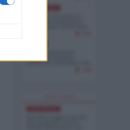
NORD-AMERICA
Il "mistero" dei numeri: il
governo Usa minimizza le
vittime in Iran, mentre fonti
interne...
7653
EUROPA
Mosca: le esercitazioni
nucleari di Germania e
Francia sono il preludio a una
guerra contro la Russia
7288
WORLD AFFAIRS
NORD-AMERICA
Iran-USA, scoppia il caso dei
dati manipolati: il nuovo
metodo del Pentagono per