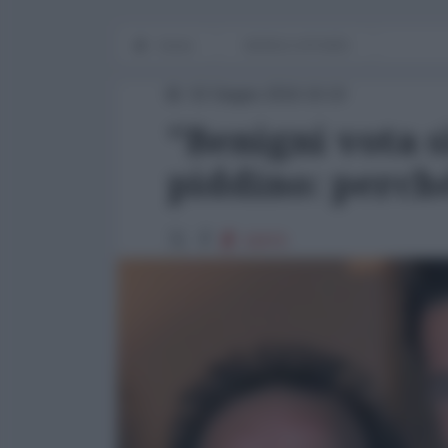
Home
WORLD AFFAIRS
02 Giugno 2016 16:10
"Benigni vota sì
piddino: perch
32970