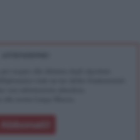
ATTENZIONE!
r reagire alla dittatura degli algoritmi.
iDiplomatico lede un tuo diritto fondamentale.
a vera informazione pluralista.
a alla nostra Lunga Marcia.
Abbonati!