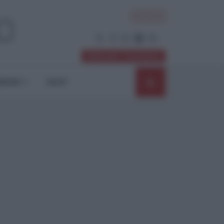
ACCEDI
Abbonati / Sostienici
NIONI
SHOP