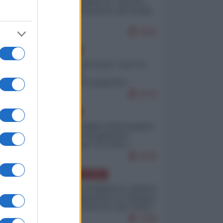
Quali sarebbero le “vittorie
ucraine” decantate dai media
italici?
9646
EUROPA
Invasione di Ceuta: cosa sta
accadendo
nell'enclave spagnola?
9176
EUROPA
Quando il figlio di Netanyahu
incitava "l'occupazione
musulmana" di Ceuta e
Melilla
8335
AMERICA LATINA
Dalla Convertibilità al "grillete
fiscal": l'Argentina si consegna
ai mercati (ancora una volta)
7690