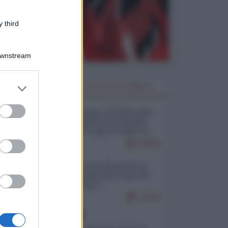
 third
Downstream
er and store
I PIÙ LETTI DELLA SETTIMANA
to grant or
ed purposes
Restare umani: la forma più
alta di ribellione al mondo
distopico di oggi (di Alberto
Bradanini)
19401
Ceuta: perché il Marocco fa
con noi quello che vuole (di
Alberto Negri)
12314
EUROPA