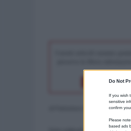
I nostri articoli saranno gratu
preserva la libera infor
Do Not Pr
Dona 1€
Don
If you wish 
sensitive in
confirm your
di Francesco Erspamer*
Please note
based ads b
Sono sollevato: anche al referen