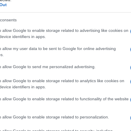
a scegliere il "no". Ma con la mente scelgo il "sì". E
Out
rispetto le ragioni di coloro che scelgono il "no",
consents
o allow Google to enable storage related to advertising like cookies on
evice identifiers in apps.
stituzione più bella del mondo, ma si può
o allow my user data to be sent to Google for online advertising
 tu sei molto cambiato. [
@danilosantini65
]
s.
/sJKTjEoM0m
to allow Google to send me personalized advertising.
K (@ArsenaleKappa)
2 giugno 2016
o allow Google to enable storage related to analytics like cookies on
evice identifiers in apps.
o allow Google to enable storage related to functionality of the website
tuzione più bella del mondo, ma si può
tite almeno 2 serate su
#Rai1
. [
@MikusRB
]
o allow Google to enable storage related to personalization.
K (@ArsenaleKappa)
2 giugno 2016
o allow Google to enable storage related to security, including