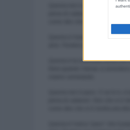
Questa non è pace. O se lo è, è l
authenti
piena di cadaveri. Dire che si è f
come dire che si è risolta una di
Questa è l'unica “pace” che il 
armi. Perdere per sempre tutto c
Questa è la scomoda verità che s
finirà quando Hamas si arrenderà 
stanno seminando.
Questa non è pace. O se lo è, è l
piena di cadaveri. Dire che si è f
come dire che si è risolta una di
Questa è l'unica “pace” che il 