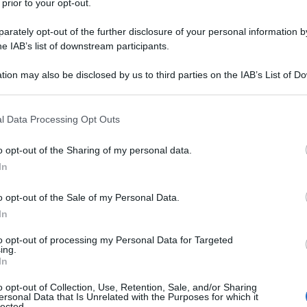
 prior to your opt-out.
rately opt-out of the further disclosure of your personal information by
ce se Hamas si arrenderà e rilascerà gli ostaggi, o
he IAB’s list of downstream participants.
consapevolmente o sta seminando disinformazione
tion may also be disclosed by us to third parties on the IAB’s List of 
ci che tutti siano chiari su questo punto, in modo
 that may further disclose it to other third parties.
o sapeva dopo che la storia lo avrà analizzato.
 that this website/app uses one or more Google services and may gath
l Data Processing Opt Outs
including but not limited to your visit or usage behaviour. You may click 
ompleto e inequivocabile che anche se Hamas si
 to Google and its third-party tags to use your data for below specifi
o opt-out of the Sharing of my personal data.
 singolo ostaggio, il piano di pulizia etnica di Trump
ogle consent section.
In
ome precondizione per porre fine al massacro di
 chiari al 100%, il piano di Trump per Gaza prevede
o opt-out of the Sale of my Personal Data.
o cacciati in modo “permanente” e che non possano
In
to opt-out of processing my Personal Data for Targeted
ing.
In
ntemente tutti i palestinesi da un territorio
eriale - il che significa più violenza di massa e
o opt-out of Collection, Use, Retention, Sale, and/or Sharing
ersonal Data that Is Unrelated with the Purposes for which it
eno modo di sostenere che questo spostamento di
lected.