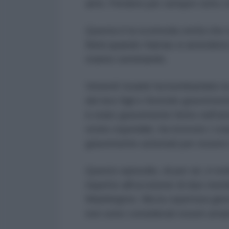
armi. Perdere per sempre tutto c
Questa è la scomoda verità che s
finirà quando Hamas si arrenderà 
stanno seminando.
Venerdì Israele ha bombardato l
dei loro figli e ferendo gravement
è stato gravemente ferito nell'a
vicino ospedale, ha ricevuto i cor
gravemente ustionati per essere 
Questo episodio, di per sé, è mol
rispetto all'uccisione di due mem
Washington. Ma la copertura giorn
non sono considerati esseri uman