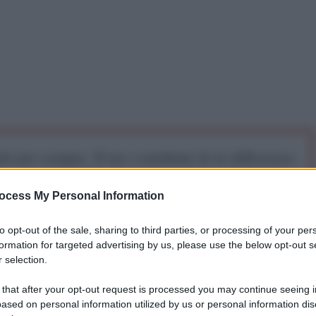
iti per sempre. Il tuo contributo fa la differenza:
mazione. L'ANTIDIPLOMATICO SEI ANCHE TU!
ocess My Personal Information
a 5€
Dona 15€
Scegli importo
to opt-out of the sale, sharing to third parties, or processing of your per
formation for targeted advertising by us, please use the below opt-out s
 selection.
 that after your opt-out request is processed you may continue seeing i
ased on personal information utilized by us or personal information dis