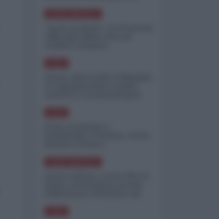
minimizzare le perdite
NORD-AMERICA
"Scorte al limite": il retroscena
CNN sulla difesa USA nel
conflitto iraniano
ASIA
Yemen, blocco Bab el-Mandab:
Le superpetroliere saudite
costrette a circumnavigare
l'Africa
ASIA
l'Iran era pronto a
bombardare l'Ucraina, cos'ha
fermato l'attacco
NORD-AMERICA
Guerra all'Iran, scorte USA al
limite: il Pentagono investe
miliardi per ricostituire gli
arsenali
ASIA