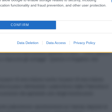
a pace di una stanza vuota; la pace di una stanza
cation functionality and fraud prevention, and other user protection.
atta la pace eliminando i palestinesi dalla Palestina è
scussione decapitando uno degli interlocutori.
CONFIRM
popolo palestinese sperimenterà se Hamas depone le
iò che hanno conosciuto, pena la morte.
Data Deletion
Data Access
Privacy Policy
i cerca di nascondere quando si dice: “Tutto questo
e rilascerà gli ostaggi”. Questo è l'inganno che
a pace di una stanza vuota; la pace di una stanza
atta la pace eliminando i palestinesi dalla Palestina è
scussione decapitando uno degli interlocutori.
popolo palestinese sperimenterà se Hamas depone le