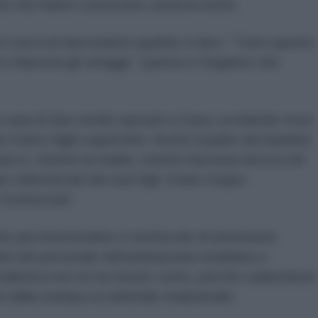
iò che hanno conosciuto, pena la morte.
i cerca di nascondere quando si dice: “Tutto questo
e rilascerà gli ostaggi”. Questo è l'inganno che
a casa di due medici sposati a Gaza, uccidendo nove
e l'unico figlio superstite. Anche il padre dei bambini
ttacco, mentre la madre, mentre lavorava ancora nel
pi carbonizzati dei suoi figli. Erano troppo
riconosciuti.
to più interessante e meritevole di attenzione
bri del personale dell'ambasciata israeliana a
alistica non ne ha tenuto conto, perché i palestinesi
i dalla stampa occidentale tradizionale.