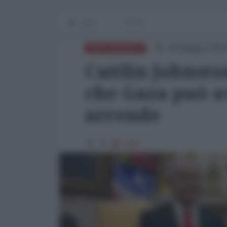
Home
OP-ED
26 Maggio 2025
MEDITERRANEO
Caitlin Johnsto
che Gaza può a
arrende
2167