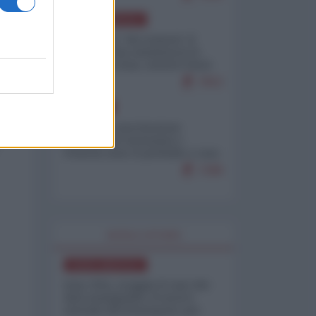
NORD-AMERICA
Il "mistero" dei numeri: il
governo Usa minimizza le
vittime in Iran, mentre fonti
interne...
7653
EUROPA
Mosca: le esercitazioni
nucleari di Germania e
Francia sono il preludio a una
guerra contro la Russia
7288
WORLD AFFAIRS
NORD-AMERICA
Iran-USA, scoppia il caso dei
dati manipolati: il nuovo
metodo del Pentagono per