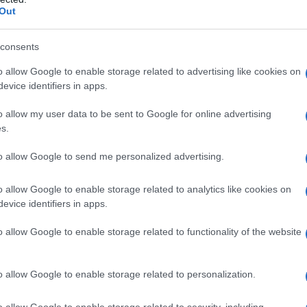
Out
enza ulteriori violenze, dal momento che Israele ha
te reso inabitabile la Striscia di Gaza distruggendo
consents
rli a scegliere tra morire di fame in una landa desolata
o allow Google to enable storage related to advertising like cookies on
lizia etnica è esattamente come costringerli ad
evice identifiers in apps.
 armi.
o allow my user data to be sent to Google for online advertising
s.
o di Israele per Gaza nell'ottobre 2023; i piani per
i dall'enclave erano già stati diffusi pochi giorni
to allow Google to send me personalized advertising.
la politica ufficiale e apertamente dichiarata di
Trump; ora che Israele dichiara chiaramente ed
o allow Google to enable storage related to analytics like cookies on
evice identifiers in apps.
 pubblico, non c'è assolutamente alcuna scusa per
zogna che la sofferenza della popolazione di Gaza
o allow Google to enable storage related to functionality of the website
he accade è che la loro patria verrà loro sottratta in
 spediti in una terra straniera, e Gaza cesserà di
o allow Google to enable storage related to personalization.
ese.
o allow Google to enable storage related to security, including