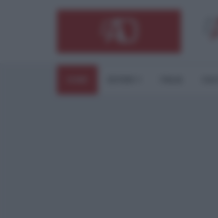
HOME
ESTERI
ITALIA
CUL