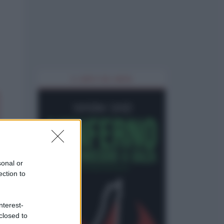
IL LIBRO DEL MESE
sonal or
ection to
nterest-
closed to