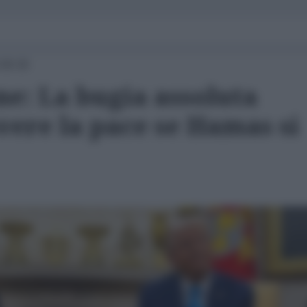
 09:30
ne: La bugia assoluta
vere la pace se Hamas si