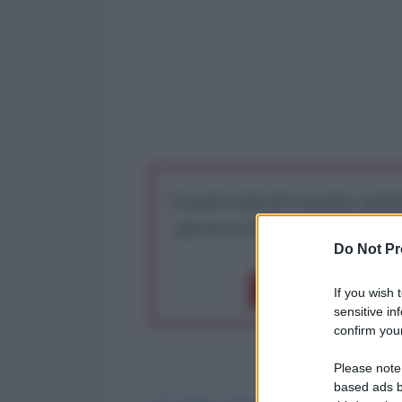
I nostri articoli saranno gratu
preserva la libera infor
Do Not Pr
Dona 1€
Don
If you wish 
sensitive in
confirm your
Please note
based ads b