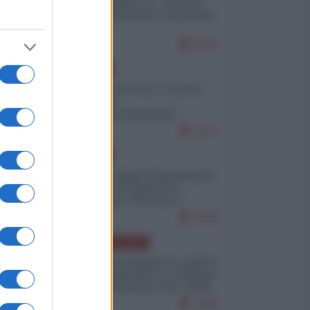
Quali sarebbero le “vittorie
ucraine” decantate dai media
italici?
9643
EUROPA
Invasione di Ceuta: cosa sta
accadendo
nell'enclave spagnola?
9176
EUROPA
Quando il figlio di Netanyahu
incitava "l'occupazione
musulmana" di Ceuta e
Melilla
8335
AMERICA LATINA
Dalla Convertibilità al "grillete
fiscal": l'Argentina si consegna
ai mercati (ancora una volta)
7690