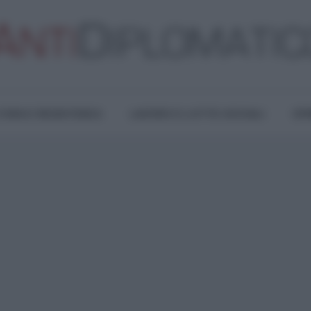
TURA E RESISTENZA
LAVORO E LOTTE SOCIALI
OPI