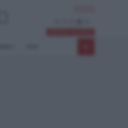
ACCEDI
Abbonati / Sostienici
NIONI
SHOP