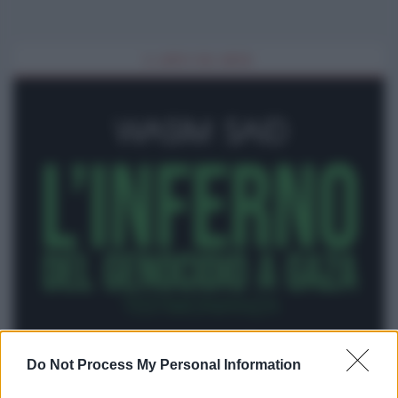
IL LIBRO DEL MESE
Do Not Process My Personal Information