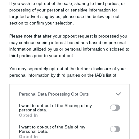
If you wish to opt-out of the sale, sharing to third parties, or
processing of your personal or sensitive information for
di Loretta Napoleoni
targeted advertising by us, please use the below opt-out
section to confirm your selection.
Please note that after your opt-out request is processed you
may continue seeing interest-based ads based on personal
information utilized by us or personal information disclosed to
"Black Rock non perde mai" – l'allarme di
third parties prior to your opt-out.
Volpi sulla bolla tecnologica
27 Giugno 2026 16:24
You may separately opt-out of the further disclosure of your
personal information by third parties on the IAB’s list of
downstream participants.
Personal Data Processing Opt Outs
This information may also be disclosed by us to third parties
#
MONDISUD
on the IAB’s List of Downstream Participants that may further
I want to opt-out of the Sharing of my
disclose it to other third parties.
personal data.
di Fabrizio Verde
Opted In
Please note that this website/app uses one or more Google
services and may gather and store information including but
I want to opt-out of the Sale of my
Personal Data.
not limited to your visit or usage behaviour. You may click to
Opted In
grant or deny consent to Google and its third-party tags to