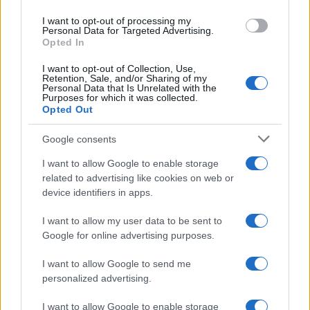
use your data for below specified purposes in below Google
I want to opt-out of processing my
Dalla Convertibilità al "grillete fiscal":
consent section.
Personal Data for Targeted Advertising.
l'Argentina si consegna ai mercati (ancora
Opted In
una volta)
I want to opt-out of Collection, Use,
01 Agosto 2026 19:07
Retention, Sale, and/or Sharing of my
Personal Data that Is Unrelated with the
Purposes for which it was collected.
Opted Out
#
ECONOMIA
E
DINTORNI
Google consents
I want to allow Google to enable storage
di Giuseppe Masala
related to advertising like cookies on web or
device identifiers in apps.
I want to allow my user data to be sent to
Google for online advertising purposes.
I want to allow Google to send me
Gli Stati Uniti stanno perdendo “la Guerra
personalized advertising.
Mondiale a pezzi”?
25 Giugno 2026 10:00
I want to allow Google to enable storage