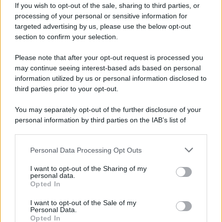
If you wish to opt-out of the sale, sharing to third parties, or
#
EDITORIALI
processing of your personal or sensitive information for
targeted advertising by us, please use the below opt-out
section to confirm your selection.
Please note that after your opt-out request is processed you
may continue seeing interest-based ads based on personal
information utilized by us or personal information disclosed to
third parties prior to your opt-out.
You may separately opt-out of the further disclosure of your
Beppe Grillo e il socialismo con
personal information by third parties on the IAB’s list of
caratteristiche italiane
downstream participants.
30 Luglio 2026 09:00
Personal Data Processing Opt Outs
This information may also be disclosed by us to third parties
on the IAB’s List of Downstream Participants that may further
I want to opt-out of the Sharing of my
disclose it to other third parties.
personal data.
#
STORIA
IN
DIRETTA
Opted In
Please note that this website/app uses one or more Google
services and may gather and store information including but
I want to opt-out of the Sale of my
Personal Data.
not limited to your visit or usage behaviour. You may click to
di Loretta Napoleoni
Opted In
grant or deny consent to Google and its third-party tags to