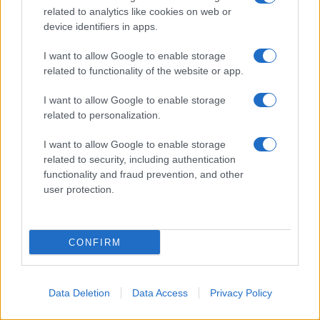
#
I
MEZZI
E
I
FINI
related to analytics like cookies on web or
device identifiers in apps.
di Francesco Erspamer
I want to allow Google to enable storage
related to functionality of the website or app.
I want to allow Google to enable storage
related to personalization.
I want to allow Google to enable storage
related to security, including authentication
Halloween e il fascismo
functionality and fraud prevention, and other
03 Novembre 2025 09:00
user protection.
CONFIRM
#
MONDO
GRANDE
E
TERRIBILE
di Paolo Desogus
Data Deletion
Data Access
Privacy Policy