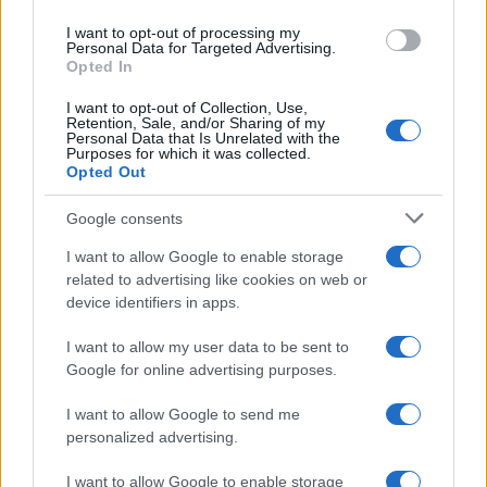
use your data for below specified purposes in below Google
I want to opt-out of processing my
consent section.
Personal Data for Targeted Advertising.
Opted In
La governance cinese vista dai
rappresentanti italiani e la visione dello
I want to opt-out of Collection, Use,
sviluppo comune sino-italiano
Retention, Sale, and/or Sharing of my
Personal Data that Is Unrelated with the
06 Agosto 2026 08:00
Purposes for which it was collected.
Opted Out
Google consents
#
SCELTI
DAL
PEOPLE'S
DAILY
I want to allow Google to enable storage
related to advertising like cookies on web or
device identifiers in apps.
I want to allow my user data to be sent to
Google for online advertising purposes.
I want to allow Google to send me
personalized advertising.
Registro di ispezione di un drone
intelligente
I want to allow Google to enable storage