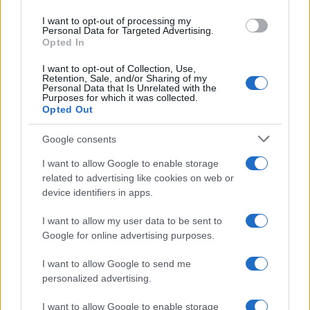
Registro di ispezione di un drone
use your data for below specified purposes in below Google
I want to opt-out of processing my
intelligente
consent section.
Personal Data for Targeted Advertising.
Opted In
30 Luglio 2026 09:00
I want to opt-out of Collection, Use,
Retention, Sale, and/or Sharing of my
Personal Data that Is Unrelated with the
Purposes for which it was collected.
#
LA
BELT
AND
ROAD
INITIATIVE
Opted Out
Google consents
I want to allow Google to enable storage
related to advertising like cookies on web or
device identifiers in apps.
I want to allow my user data to be sent to
Google for online advertising purposes.
Yunnan: Dove il tè incontra il caffè e la
macadamia profuma di futuro
I want to allow Google to send me
27 Ottobre 2025 10:00
personalized advertising.
I want to allow Google to enable storage