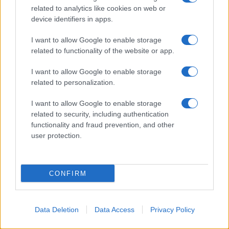
related to analytics like cookies on web or
device identifiers in apps.
#
I
MEDIA
ALLA
GUERRA
I want to allow Google to enable storage
related to functionality of the website or app.
di Francesco Santoianni
I want to allow Google to enable storage
related to personalization.
I want to allow Google to enable storage
related to security, including authentication
Milioni di chiamate spam? Colpa dello
functionality and fraud prevention, and other
Stato che non c’è più
user protection.
28 Luglio 2026 16:00
CONFIRM
#
NATIVI
Data Deletion
Data Access
Privacy Policy
di Raffaella Milandri