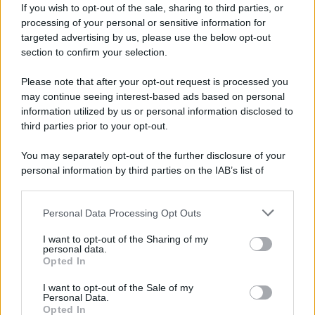
If you wish to opt-out of the sale, sharing to third parties, or
processing of your personal or sensitive information for
targeted advertising by us, please use the below opt-out
section to confirm your selection.
Please note that after your opt-out request is processed you
may continue seeing interest-based ads based on personal
Registro di ispezione di un drone
information utilized by us or personal information disclosed to
intelligente
third parties prior to your opt-out.
30 Luglio 2026 09:00
You may separately opt-out of the further disclosure of your
personal information by third parties on the IAB’s list of
downstream participants.
#
LA
BELT
AND
ROAD
INITIATIVE
Personal Data Processing Opt Outs
This information may also be disclosed by us to third parties
on the IAB’s List of Downstream Participants that may further
I want to opt-out of the Sharing of my
disclose it to other third parties.
personal data.
Opted In
Please note that this website/app uses one or more Google
services and may gather and store information including but
I want to opt-out of the Sale of my
Personal Data.
not limited to your visit or usage behaviour. You may click to
Opted In
grant or deny consent to Google and its third-party tags to