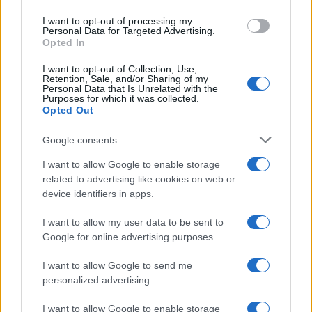
use your data for below specified purposes in below Google
I want to opt-out of processing my
Yunnan: Dove il tè incontra il caffè e la
consent section.
Personal Data for Targeted Advertising.
macadamia profuma di futuro
Opted In
27 Ottobre 2025 10:00
I want to opt-out of Collection, Use,
Retention, Sale, and/or Sharing of my
Personal Data that Is Unrelated with the
Purposes for which it was collected.
Opted Out
#
I
MEDIA
ALLA
GUERRA
Google consents
di Francesco Santoianni
I want to allow Google to enable storage
related to advertising like cookies on web or
device identifiers in apps.
I want to allow my user data to be sent to
Google for online advertising purposes.
Milioni di chiamate spam? Colpa dello
I want to allow Google to send me
Stato che non c’è più
personalized advertising.
28 Luglio 2026 16:00
I want to allow Google to enable storage