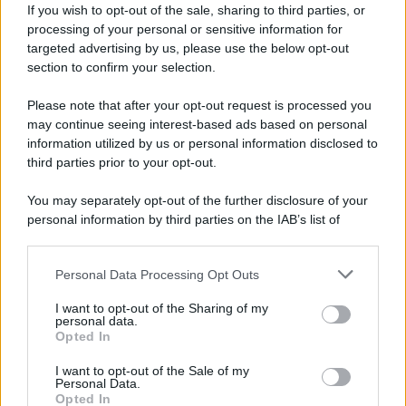
If you wish to opt-out of the sale, sharing to third parties, or
processing of your personal or sensitive information for
targeted advertising by us, please use the below opt-out
section to confirm your selection.
Please note that after your opt-out request is processed you
Registro di ispezione di un drone
may continue seeing interest-based ads based on personal
intelligente
information utilized by us or personal information disclosed to
30 Luglio 2026 09:00
third parties prior to your opt-out.
You may separately opt-out of the further disclosure of your
personal information by third parties on the IAB’s list of
downstream participants.
#
LA
BELT
AND
ROAD
INITIATIVE
Personal Data Processing Opt Outs
This information may also be disclosed by us to third parties
on the IAB’s List of Downstream Participants that may further
I want to opt-out of the Sharing of my
disclose it to other third parties.
personal data.
Opted In
Please note that this website/app uses one or more Google
services and may gather and store information including but
I want to opt-out of the Sale of my
Personal Data.
not limited to your visit or usage behaviour. You may click to
Opted In
grant or deny consent to Google and its third-party tags to