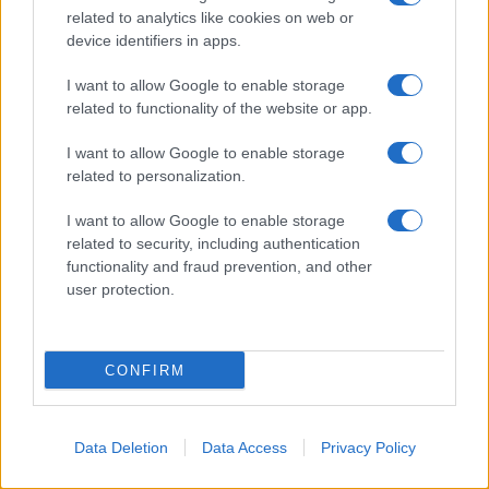
Trump consegna alle miniere le terre
related to analytics like cookies on web or
sacre dei nativi. Ai turisti resta la
device identifiers in apps.
cartolina
16 Luglio 2026 09:30
I want to allow Google to enable storage
related to functionality of the website or app.
I want to allow Google to enable storage
#
I
MEZZI
E
I
FINI
related to personalization.
I want to allow Google to enable storage
related to security, including authentication
di Francesco Erspamer
functionality and fraud prevention, and other
user protection.
CONFIRM
Halloween e il fascismo
03 Novembre 2025 09:00
Data Deletion
Data Access
Privacy Policy