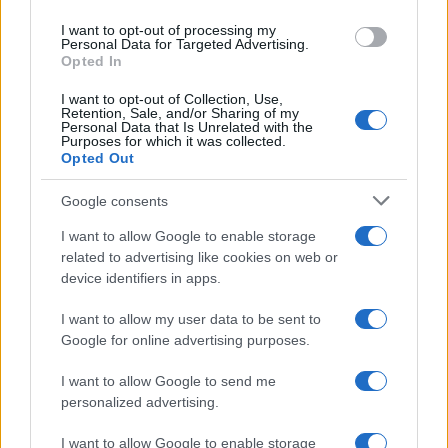
di Francesco Santoianni
use your data for below specified purposes in below Google
I want to opt-out of processing my
consent section.
Personal Data for Targeted Advertising.
Opted In
I want to opt-out of Collection, Use,
Retention, Sale, and/or Sharing of my
Personal Data that Is Unrelated with the
Milioni di chiamate spam? Colpa dello
Purposes for which it was collected.
Stato che non c’è più
Opted Out
28 Luglio 2026 16:00
Google consents
I want to allow Google to enable storage
related to advertising like cookies on web or
#
NATIVI
device identifiers in apps.
I want to allow my user data to be sent to
di Raffaella Milandri
Google for online advertising purposes.
I want to allow Google to send me
personalized advertising.
I want to allow Google to enable storage