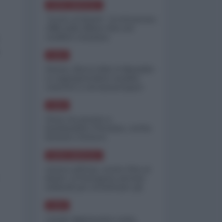
NORD-AMERICA
"Scorte al limite": il retroscena
CNN sulla difesa USA nel
conflitto iraniano
ASIA
Yemen, blocco Bab el-Mandab:
Le superpetroliere saudite
costrette a circumnavigare
l'Africa
ASIA
l'Iran era pronto a
bombardare l'Ucraina, cos'ha
fermato l'attacco
NORD-AMERICA
Guerra all'Iran, scorte USA al
limite: il Pentagono investe
miliardi per ricostituire gli
arsenali
ASIA
Canale diplomatico resta