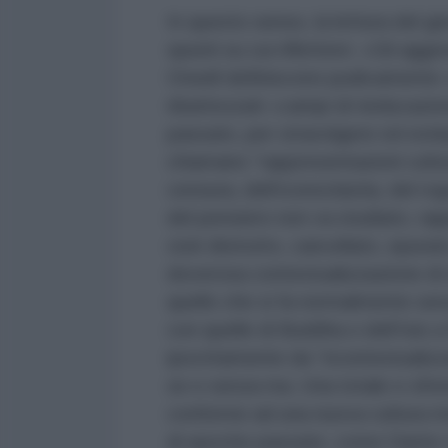
In questo senso, la lettura del gio
spunti su cui riflettere: «Gli aggr
Orwell definiscono pudicamente «
ribattezzati «campi di rieducazio
passato, per stravolgere ed estirp
chiamano “rappresentazioni cultura
censura, dell’iconoclastia, del rogo 
del pensiero non va studiato, rap
cioè distrutto, cancellato, epurat
doverosa contestualizzazione di un
quello che si fa normalmente sen
con quelle di Buddha o dell’Isis
ipocritamente da “ricontestualizz
se e senza ma. Una totale e sfren
conforme ad una nuova cultura m
di epoche passate, come Dante o N