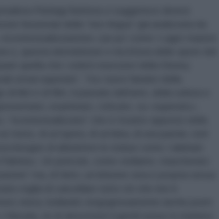
rnalista Pierluigi Battista ci suggerisce diversi
essivi funzionari della “neo-lingua” già analizzata da
ricontestualizzazione» (un po’ come i Lager maoisti
ne»), questa demolizione e riscrittura delle opere del
are quella che i solerti esecutori della Disney
li ormai superate”. Tra i nuovi fanatici della
di libri e di film, il passato dell’arte, della cultura e
presentato, esaminato, criticato, va «superato»,
o, “ricontestualizzato” che è l’esatto opposto della
 testo, di un’opera, di un’idea, di una parola: cioè
za bisogno di abbattere le statue come i talebani
 a Palmira». Un pericolo, come vediamo, mascherato
azione” ma, di fatto, un’elisione vera e propria senza
ata voglia di cancellare tutto ciò che non è
ono visiva, bollando vergognosamente anche poeti
eruda, rei di descrivere il gentil sesso in maniera