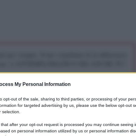
iti per sempre. Il tuo contributo fa la differenza:
mazione. L'ANTIDIPLOMATICO SEI ANCHE TU!
ocess My Personal Information
a 5€
Dona 15€
Scegli importo
to opt-out of the sale, sharing to third parties, or processing of your per
formation for targeted advertising by us, please use the below opt-out s
 selection.
 that after your opt-out request is processed you may continue seeing i
una piccolissima parte di mondo, preso da un’isteria
ased on personal information utilized by us or personal information dis
ranza e menefreghismo, scrisse una delle pagine più