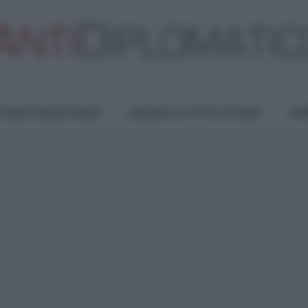
TURA E RESISTENZA
LAVORO E LOTTE SOCIALI
OPI