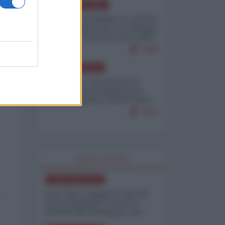
AMERICA LATINA
Dalla Convertibilità al "grillete
fiscal": l'Argentina si consegna
ai mercati (ancora una volta)
7690
NORD-AMERICA
Il "mistero" dei numeri: il
governo Usa minimizza le
vittime in Iran, mentre fonti
interne...
7653
WORLD AFFAIRS
NORD-AMERICA
Iran-USA, scoppia il caso dei
dati manipolati: il nuovo
metodo del Pentagono per
minimizzare le perdite