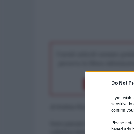
I nostri articoli saranno gratu
preserva la libera infor
Do Not Pr
Dona 1€
Don
If you wish 
sensitive in
di Andrea Rozza
confirm your
Please note
Sono passati tre anni da quando 
based ads b
collettiva fatta di disagio, igno