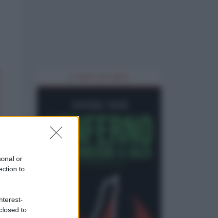
IL LIBRO DEL MESE
sonal or
ection to
nterest-
closed to