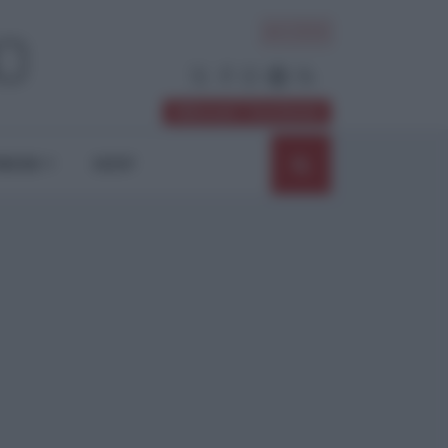
ACCEDI
Abbonati / Sostienici
NIONI
SHOP