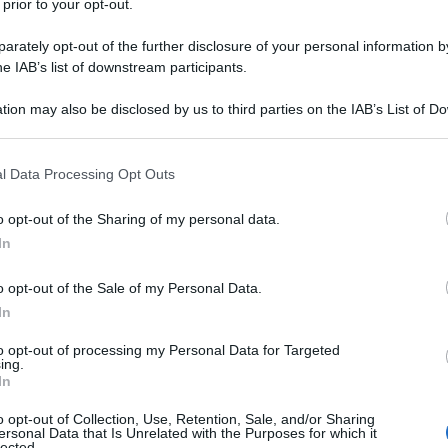
 prior to your opt-out.
a storia recente. Il 25 maggio 2020 un cittadino
rately opt-out of the further disclosure of your personal information by
yd morì dopo ore di agonia a causa delle vili
he IAB’s list of downstream participants.
 di Minneapolis nei suoi confronti. Un vergognoso
mente attraverso un filmato. Non è il primo e non
tion may also be disclosed by us to third parties on the IAB’s List of 
 that may further disclose it to other third parties.
una parte delle forze dell’ordine statunitensi, spinta
ie ai danni di cittadini statunitensi colpevoli
 that this website/app uses one or more Google services and may gath
l Data Processing Opt Outs
including but not limited to your visit or usage behaviour. You may click 
re della pelle. Il fatto, oltre ad aver creato
 to Google and its third-party tags to use your data for below specifi
vimento di protesta mondiale di difesa dei diritti
o opt-out of the Sharing of my personal data.
ogle consent section.
In
ere di razzismo che riuscì a far valere tutta la sua
tazioni provenienti da tutto il mondo. Tale
o opt-out of the Sale of my Personal Data.
o indecorosamente infangato da una non ristretta
In
trasformato tale pacifica protesta in un odio contro
to opt-out of processing my Personal Data for Targeted
e alla loro visione radicale. Il fatto più grave, oltre
ing.
In
zioni susseguitesi in varie città degli Stati Uniti, è
regio delle statue di personaggi del passato in tutte
o opt-out of Collection, Use, Retention, Sale, and/or Sharing
ersonal Data that Is Unrelated with the Purposes for which it
 per diventare una sciocca moda passeggera data la
lected.