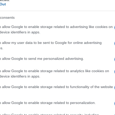
Out
osi personaggi vituperati, il monumento più famoso e
mente la statua di Cristoforo Colombo colpevole,
consents
natici, di aver dato il via allo sterminio di tutta la
 dopo il suo arrivo nel continente più di cinque
o allow Google to enable storage related to advertising like cookies on
evice identifiers in apps.
i ingiustamente e che non lascia neanche stupiti dato
i soggetti, interessati ad una completa tabula rasa del
o allow my user data to be sent to Google for online advertising
s.
i neonazismo contro coloro che osano mettersi di
to allow Google to send me personalized advertising.
sissima già sperimentata in anni recenti. Le statue
o allow Google to enable storage related to analytics like cookies on
evice identifiers in apps.
utte dai terroristi islamici proprio perché non
 loro civiltà. E la fotocopia occidentale di questo
o allow Google to enable storage related to functionality of the website
che produrre effetti perversi e controproducenti,
orico Alessandro Barbero: «Una battaglia a vuoto,
o allow Google to enable storage related to personalization.
[…] si è andato costruendo il meccanismo del
io di come le buone intenzioni possano produrre
o allow Google to enable storage related to security, including