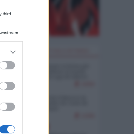
 third
Downstream
er and store
I PIÙ LETTI DELLA SETTIMANA
to grant or
ed purposes
Restare umani: la forma più
alta di ribellione al mondo
distopico di oggi (di Alberto
Bradanini)
19359
Ceuta: perché il Marocco fa
con noi quello che vuole (di
Alberto Negri)
12309
EUROPA