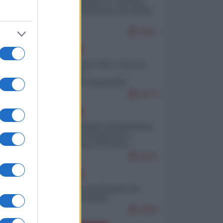
Quali sarebbero le “vittorie
ucraine” decantate dai media
italici?
9621
EUROPA
Invasione di Ceuta: cosa sta
accadendo
nell'enclave spagnola?
9176
EUROPA
Quando il figlio di Netanyahu
incitava "l'occupazione
musulmana" di Ceuta e
Melilla
8331
EUROPA
Geopolitica predatoria (di
Marco Travaglio)
8286