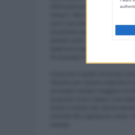
effetti perversi. Uguaglianza e c
authenti
minacci. Ma il fatto che ci fosse
non è una minaccia. Lo diventa 
la buttiamo giù. Finché la statua
grande uomo che ha conquistato l
qualcosa di grande senza immagi
da imparare in questo. Se invece l
Il pericolo è quello di trovarci s
finiranno per sentirsi chiamati i
un’ondata sempre maggiore di ma
propositi come il Black Lives Ma
anche il mondo dei cartoni anima
omofobi film capolavoro come “Vi
esempi.