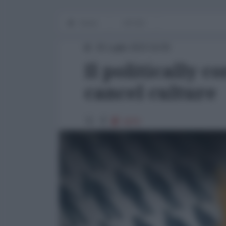
Home
OP-ED
26 Luglio 2023 16:55
Il politically co
cancel culture
1870