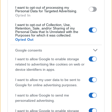
use your data for below specified purposes in below Google
I want to opt-out of processing my
#
LA
BELT
AND
ROAD
INITIATIVE
consent section.
Personal Data for Targeted Advertising.
Opted In
I want to opt-out of Collection, Use,
Retention, Sale, and/or Sharing of my
Personal Data that Is Unrelated with the
Purposes for which it was collected.
Opted Out
Google consents
Yunnan: Dove il tè incontra il caffè e la
I want to allow Google to enable storage
macadamia profuma di futuro
related to advertising like cookies on web or
device identifiers in apps.
27 Ottobre 2025 10:00
I want to allow my user data to be sent to
Google for online advertising purposes.
#
I
MEDIA
ALLA
GUERRA
I want to allow Google to send me
personalized advertising.
di Francesco Santoianni
I want to allow Google to enable storage