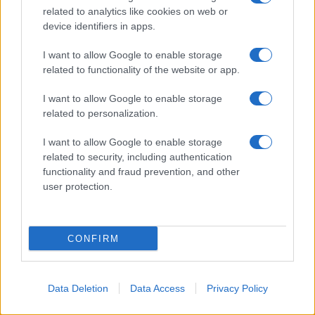
related to analytics like cookies on web or
device identifiers in apps.
I want to allow Google to enable storage
related to functionality of the website or app.
Milioni di chiamate spam? Colpa dello
Stato che non c’è più
I want to allow Google to enable storage
related to personalization.
28 Luglio 2026 16:00
I want to allow Google to enable storage
related to security, including authentication
functionality and fraud prevention, and other
#
NATIVI
user protection.
di Raffaella Milandri
CONFIRM
Data Deletion
Data Access
Privacy Policy
Trump consegna alle miniere le terre