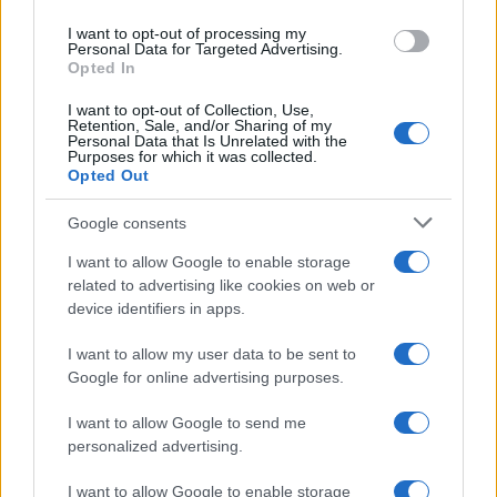
alternative alla linea dura)
use your data for below specified purposes in below Google
I want to opt-out of processing my
consent section.
20 Luglio 2026 10:00
Personal Data for Targeted Advertising.
Opted In
I want to opt-out of Collection, Use,
Retention, Sale, and/or Sharing of my
Personal Data that Is Unrelated with the
#
EDITORIALI
Purposes for which it was collected.
Opted Out
Google consents
I want to allow Google to enable storage
related to advertising like cookies on web or
device identifiers in apps.
I want to allow my user data to be sent to
Cina, Russia e Iran, io ve l’avevo detto (di
Google for online advertising purposes.
Vito Petrocelli)
07 Agosto 2026 18:00
I want to allow Google to send me
personalized advertising.
I want to allow Google to enable storage