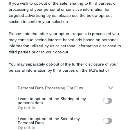
If you wish to opt-out of the sale, sharing to third parties, or
processing of your personal or sensitive information for
targeted advertising by us, please use the below opt-out
section to confirm your selection.
"Mentre noi giochiamo con i chatbot, la
Please note that after your opt-out request is processed you
Cina si è presa il futuro dell'IA" (VIDEO)
may continue seeing interest-based ads based on personal
24 Giugno 2026 08:00
information utilized by us or personal information disclosed to
third parties prior to your opt-out.
You may separately opt-out of the further disclosure of your
personal information by third parties on the IAB’s list of
#
RETHINK.POWER
downstream participants.
Personal Data Processing Opt Outs
This information may also be disclosed by us to third parties
di Alessandro Bartoloni
on the IAB’s List of Downstream Participants that may further
I want to opt-out of the Sharing of my
disclose it to other third parties.
personal data.
Opted In
Please note that this website/app uses one or more Google
services and may gather and store information including but
I want to opt-out of the Sale of my
Come finirebbe una guerra tra UE e
Personal Data.
not limited to your visit or usage behaviour. You may click to
Russia? Tre scenari per il 2030 (e le
Opted In
grant or deny consent to Google and its third-party tags to