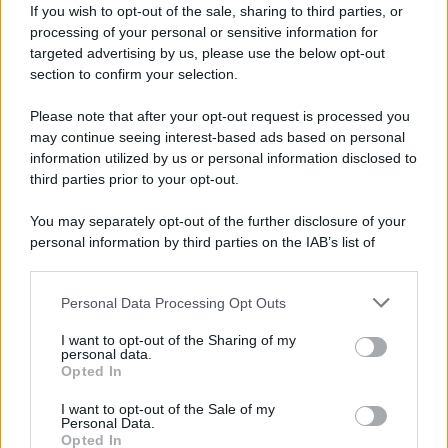
If you wish to opt-out of the sale, sharing to third parties, or
processing of your personal or sensitive information for
targeted advertising by us, please use the below opt-out
section to confirm your selection.
Berlino salva la privacy delle chat online –
Please note that after your opt-out request is processed you
ma il rischio censura resta all’orizzonte
may continue seeing interest-based ads based on personal
17 Ottobre 2025 13:00
information utilized by us or personal information disclosed to
third parties prior to your opt-out.
You may separately opt-out of the further disclosure of your
#
UNA
FINESTRA
APERTA
personal information by third parties on the IAB’s list of
downstream participants.
Una finestra aperta
Personal Data Processing Opt Outs
This information may also be disclosed by us to third parties
on the IAB’s List of Downstream Participants that may further
I want to opt-out of the Sharing of my
disclose it to other third parties.
personal data.
Opted In
Please note that this website/app uses one or more Google
services and may gather and store information including but
I want to opt-out of the Sale of my
La governance cinese vista dai
Personal Data.
not limited to your visit or usage behaviour. You may click to
rappresentanti italiani e la visione dello
Opted In
grant or deny consent to Google and its third-party tags to