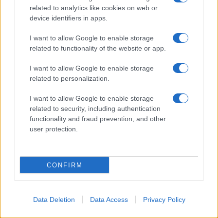
related to analytics like cookies on web or
EUROPA
device identifiers in apps.
Petro accusa Netanyahu di essere responsabile
"dell'invasione civile di Ceuta da parte dei
I want to allow Google to enable storage
marocchini"
related to functionality of the website or app.
I want to allow Google to enable storage
related to personalization.
I want to allow Google to enable storage
related to security, including authentication
functionality and fraud prevention, and other
user protection.
CONFIRM
Data Deletion
Data Access
Privacy Policy