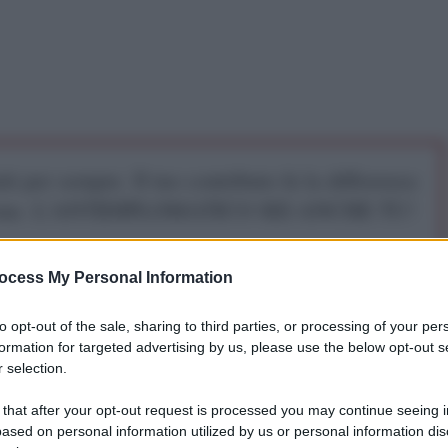
iti per sempre. Il tuo contributo fa la differenza:
mazione. L'ANTIDIPLOMATICO SEI ANCHE TU!
ocess My Personal Information
a 5€
Dona 15€
Scegli importo
to opt-out of the sale, sharing to third parties, or processing of your per
formation for targeted advertising by us, please use the below opt-out s
 selection.
 barriera al confine con la Slovenia per limitare un
. "Si tratta di garantire un afflusso ordinato e
 that after your opt-out request is processed you may continue seeing i
essun caso di una chiusura delle frontiere", ha
ased on personal information utilized by us or personal information dis