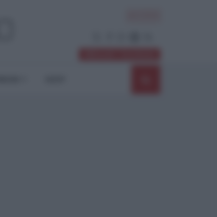
ACCEDI
Abbonati / Sostienici
NIONI
SHOP