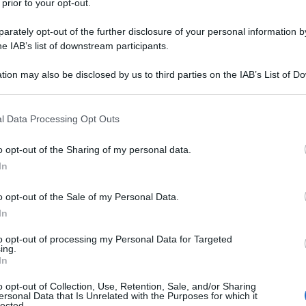
 prior to your opt-out.
Johanna Mikl-Leitner.
rately opt-out of the further disclosure of your personal information by
ania. "Noi non crediamo si possa risolvere con la
he IAB’s list of downstream participants.
uale crisi migratoria che l’Europa sta fronteggiando",
tion may also be disclosed by us to third parties on the IAB’s List of 
n Seibert. "Saremo in grado di superarla unicamente
 that may further disclose it to other third parties.
otterà la stessa linea, se agiremo insieme".
 that this website/app uses one or more Google services and may gath
l Data Processing Opt Outs
including but not limited to your visit or usage behaviour. You may click 
 to Google and its third-party tags to use your data for below specifi
ATTENZIONE!
o opt-out of the Sharing of my personal data.
ogle consent section.
In
r reagire alla dittatura degli algoritmi.
o opt-out of the Sale of my Personal Data.
iDiplomatico lede un tuo diritto fondamentale.
In
a vera informazione pluralista.
to opt-out of processing my Personal Data for Targeted
a alla nostra Lunga Marcia.
ing.
In
o opt-out of Collection, Use, Retention, Sale, and/or Sharing
ersonal Data that Is Unrelated with the Purposes for which it
Abbonati!
lected.