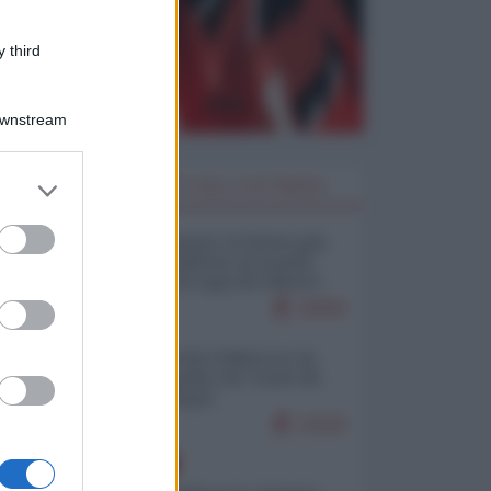
 third
Downstream
er and store
I PIÙ LETTI DELLA SETTIMANA
to grant or
ed purposes
Restare umani: la forma più
alta di ribellione al mondo
distopico di oggi (di Alberto
Bradanini)
20994
Ceuta: perché il Marocco fa
con noi quello che vuole (di
Alberto Negri)
12526
EUROPA