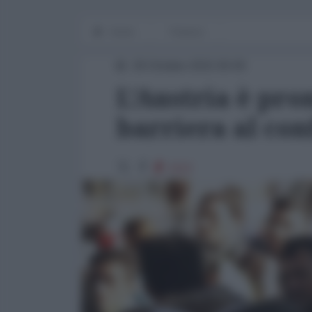
Home
Finanza
29 Ottobre 2015 00:00
L’Austria è pro
barriera al con
1112