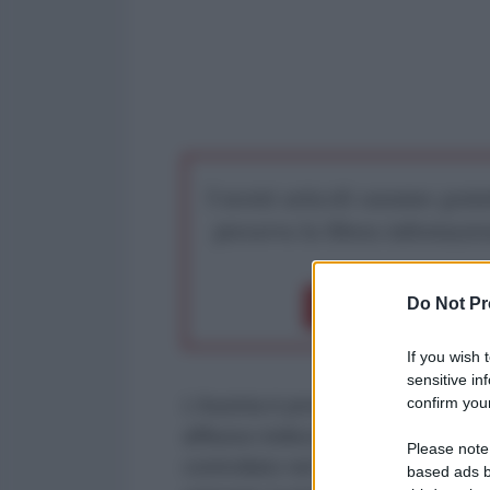
I nostri articoli saranno gratu
preserva la libera infor
Do Not Pr
Dona 1€
Don
If you wish 
sensitive in
confirm your
L’Austria è pronta a costruire una
afflusso indiscriminato di migranti
Please note
controllato nel nostro Paese, in n
based ads b