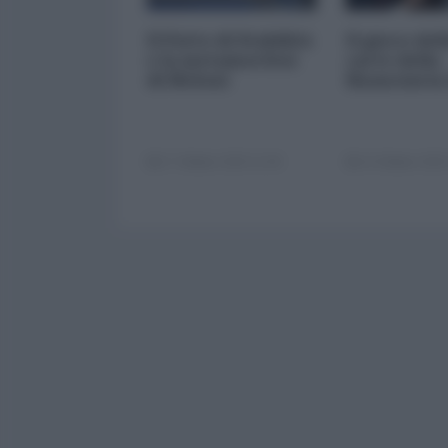
Il Patto di Stabilità
Il gioco del
e la metamorfosi
carte della
di Meloni
finanziaria
17 Ottobre 2025 11:00
14 Ottobre 2025