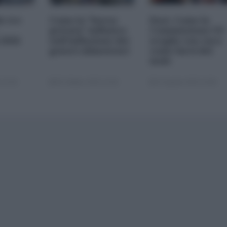
le tre
Come la "borsa
Dazi. Come la
privata" influisce
Commissione UE
 2026
sull'inflazione dei
sceglie con cura
generi alimentari
come farsi del
male
 22:00
05 Ottobre 2025 13:00
22 Agosto 2025 10:00