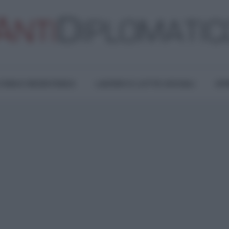
TURA E RESISTENZA
LAVORO E LOTTE SOCIALI
OPI