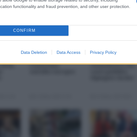
cation functionality and fraud prevention, and other user protection.
CONFIRM
Data Deletion
Data Access
Privacy Policy
i più
Nexperia,
Chi paga il
 della
l'ennesimo
risanamento dei
s-
suicidio europeo
conti pubblici
a
(Spiegato facile)
25 11:00
23 Ottobre 2025 07:00
20 Ottobre 2025 09:00