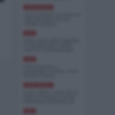
minimizzare le perdite
NORD-AMERICA
"Scorte al limite": il retroscena
CNN sulla difesa USA nel
conflitto iraniano
ASIA
Yemen, blocco Bab el-Mandab:
Le superpetroliere saudite
costrette a circumnavigare
l'Africa
ASIA
l'Iran era pronto a
bombardare l'Ucraina, cos'ha
fermato l'attacco
NORD-AMERICA
Guerra all'Iran, scorte USA al
limite: il Pentagono investe
miliardi per ricostituire gli
arsenali
ASIA