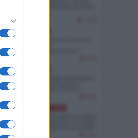
Quali sarebbero le “vittorie
ucraine” decantate dai media
italici?
11259
EUROPA
Invasione di Ceuta: cosa sta
accadendo
nell'enclave spagnola?
9226
EUROPA
Quando il figlio di Netanyahu
incitava "l'occupazione
musulmana" di Ceuta e
Melilla
8522
AMERICA LATINA
Dalla Convertibilità al "grillete
fiscal": l'Argentina si consegna
ai mercati (ancora una volta)
7845