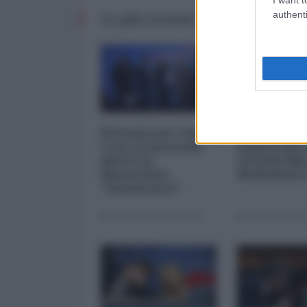
authenti
Le più recenti da Finanza
Privatizzare tutto.
I 5 element
Cosa si nasconde
inquietanti
dietro la
vicenda Mp
finanziaria
Mediobanc
"inesistente"
22 Dicembre 2025 12:00
29 Novembre 20