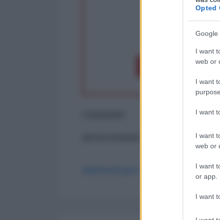
Opted 
Google 
op
I want t
web or d
Dona 1€
Don
I want t
purpose
I want 
Commenti
I want t
ancora nessun commento
web or d
I want t
Abbonati per commentare
or app.
I want t
I want t