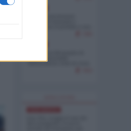
EUROPA
Mosca: le esercitazioni
nucleari di Germania e
Francia sono il preludio a una
guerra contro la Russia
7383
EUROPA
Petro accusa Netanyahu di
essere responsabile
"dell'invasione civile di Ceuta
da parte dei marocchini"
7053
WORLD AFFAIRS
NORD-AMERICA
Iran-USA, scoppia il caso dei
dati manipolati: il nuovo
metodo del Pentagono per