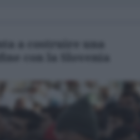
nta a costruire una
fine con la Slovenia