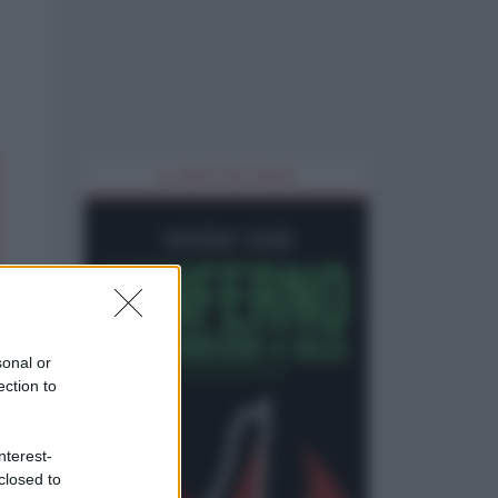
IL LIBRO DEL MESE
sonal or
ection to
nterest-
closed to