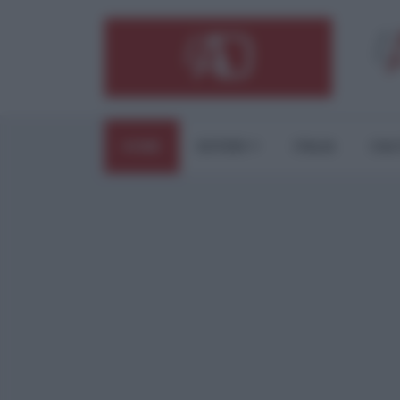
HOME
ESTERI
ITALIA
CUL