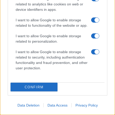
related to analytics like cookies on web or
device identifiers in apps.
I want to allow Google to enable storage
related to functionality of the website or app.
I want to allow Google to enable storage
related to personalization.
I want to allow Google to enable storage
related to security, including authentication
functionality and fraud prevention, and other
user protection.
CONFIRM
Data Deletion
Data Access
Privacy Policy