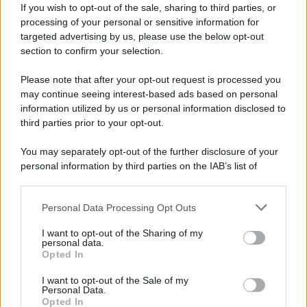
If you wish to opt-out of the sale, sharing to third parties, or
01 Agosto 2026 19:07
processing of your personal or sensitive information for
targeted advertising by us, please use the below opt-out
section to confirm your selection.
#
ECONOMIA
E
DINTORNI
Please note that after your opt-out request is processed you
may continue seeing interest-based ads based on personal
information utilized by us or personal information disclosed to
di Giuseppe Masala
third parties prior to your opt-out.
You may separately opt-out of the further disclosure of your
personal information by third parties on the IAB’s list of
downstream participants.
Personal Data Processing Opt Outs
This information may also be disclosed by us to third parties
Gli Stati Uniti stanno perdendo “la Guerra
on the IAB’s List of Downstream Participants that may further
Mondiale a pezzi”?
I want to opt-out of the Sharing of my
disclose it to other third parties.
personal data.
25 Giugno 2026 10:00
Opted In
Please note that this website/app uses one or more Google
services and may gather and store information including but
I want to opt-out of the Sale of my
Personal Data.
not limited to your visit or usage behaviour. You may click to
Opted In
grant or deny consent to Google and its third-party tags to
#
EXODUS