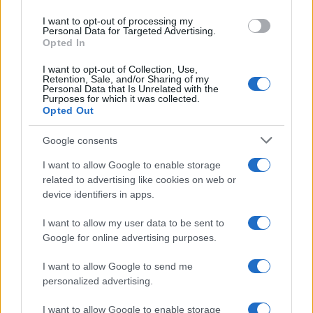
use your data for below specified purposes in below Google
I want to opt-out of processing my
consent section.
Personal Data for Targeted Advertising.
Opted In
di Michelangelo Severgnini
I want to opt-out of Collection, Use,
Retention, Sale, and/or Sharing of my
Personal Data that Is Unrelated with the
Purposes for which it was collected.
Opted Out
La Trilogia del Rimosso di Michelangelo
Severgnini, prodotta da l'AntiDiplomatico,
Google consents
interamente in chiaro
I want to allow Google to enable storage
24 Luglio 2026 15:49
related to advertising like cookies on web or
device identifiers in apps.
I want to allow my user data to be sent to
#
GENERAZIONE
ANTIDIPLOMATICA
Google for online advertising purposes.
I want to allow Google to send me
personalized advertising.
I want to allow Google to enable storage