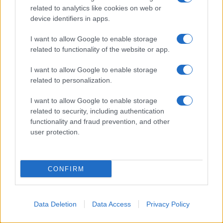
related to analytics like cookies on web or
device identifiers in apps.
I want to allow Google to enable storage
related to functionality of the website or app.
Yunnan: Dove il tè incontra il caffè e la
I want to allow Google to enable storage
macadamia profuma di futuro
related to personalization.
27 Ottobre 2025 10:00
I want to allow Google to enable storage
related to security, including authentication
functionality and fraud prevention, and other
#
I
MEDIA
ALLA
GUERRA
user protection.
di Francesco Santoianni
CONFIRM
Data Deletion
Data Access
Privacy Policy