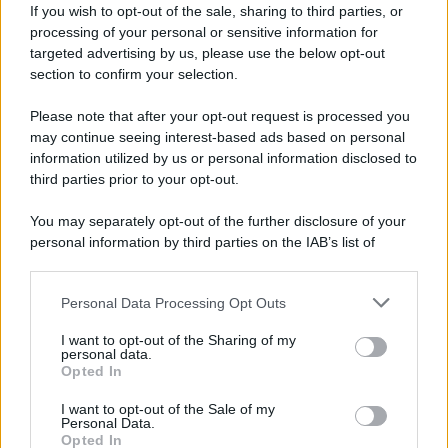
If you wish to opt-out of the sale, sharing to third parties, or
processing of your personal or sensitive information for
targeted advertising by us, please use the below opt-out
La governance cinese vista dai
section to confirm your selection.
rappresentanti italiani e la visione dello
sviluppo comune sino-italiano
Please note that after your opt-out request is processed you
06 Agosto 2026 08:00
may continue seeing interest-based ads based on personal
information utilized by us or personal information disclosed to
third parties prior to your opt-out.
#
SCELTI
DAL
PEOPLE'S
DAILY
You may separately opt-out of the further disclosure of your
personal information by third parties on the IAB’s list of
downstream participants.
Personal Data Processing Opt Outs
This information may also be disclosed by us to third parties
on the IAB’s List of Downstream Participants that may further
I want to opt-out of the Sharing of my
disclose it to other third parties.
personal data.
Opted In
Please note that this website/app uses one or more Google
services and may gather and store information including but
I want to opt-out of the Sale of my
Registro di ispezione di un drone
Personal Data.
not limited to your visit or usage behaviour. You may click to
intelligente
Opted In
grant or deny consent to Google and its third-party tags to