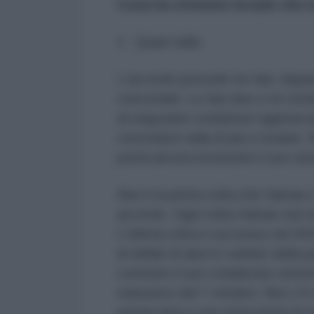
Cosa ha ottenuto Israele che n
1. Quasi nulla.
L'accordo prevede tre fasi. Appar
concordati. Le fasi due e tre rich
di negoziare condizioni ragionevo
concedere nulla di più a Israele. 
potrà ancora ricostruire il suo sis
Non è la prima volta che Hamas 
accordo. Ogni volta Hamas non ha 
L'ultima volta è successo nel 202
di dollari di aiuti in cambio della
costruito il suo complicato sistem
massacro del 7 ottobre. Non c'è
parola data e non attaccherà di 