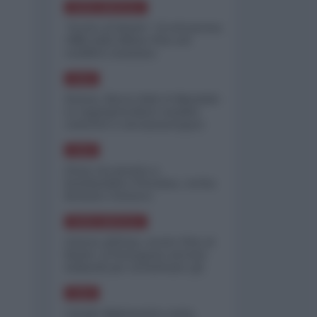
NORD-AMERICA
"Scorte al limite": il retroscena
CNN sulla difesa USA nel
conflitto iraniano
ASIA
Yemen, blocco Bab el-Mandab:
Le superpetroliere saudite
costrette a circumnavigare
l'Africa
ASIA
l'Iran era pronto a
bombardare l'Ucraina, cos'ha
fermato l'attacco
NORD-AMERICA
Guerra all'Iran, scorte USA al
limite: il Pentagono investe
miliardi per ricostituire gli
arsenali
ASIA
Canale diplomatico resta