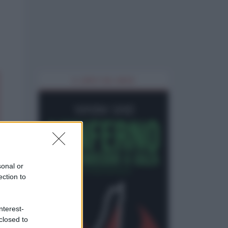
IL LIBRO DEL MESE
sonal or
ection to
nterest-
closed to