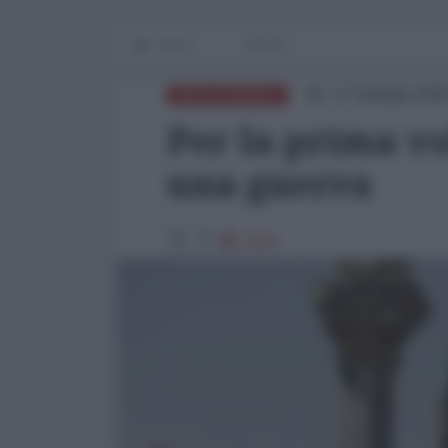
Home
OP-ED
17 Gennaio 202
MEDITERRANEO
Per la prima vo
una guerra
2416