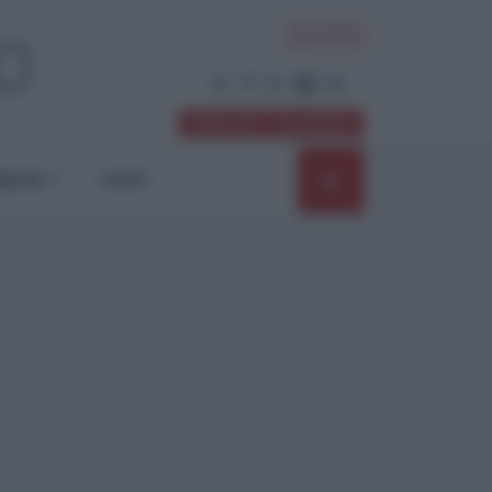
ACCEDI
Abbonati / Sostienici
NIONI
SHOP