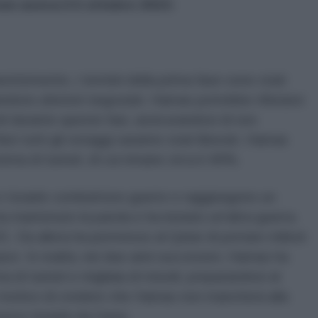
on aveva il 6 ottobre 2023:
entemente, i termini della prima fase sono stati
iedono ulteriori negoziati. Hamas potrebbe rifiutarsi
li durante queste fasi, assicurandosi di non
Non tutti gli ostaggi saranno stati liberati. Hamas
tema di tunnel, di cui rimane circa il 40%.
e Israele combattono guerre e raggiungono un
mantenuto la parola e ha iniziato un'altra guerra.
1. Da allora ha permesso al Qatar di portare milioni
 pace. In realtà, nei due anni successivi, Hamas ha
a di tunnel e migliaia di missili, preparandosi al
 motivo di credere che Hamas non mancherà alla
nuovo Israele da Gaza.