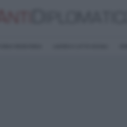
TURA E RESISTENZA
LAVORO E LOTTE SOCIALI
OPI