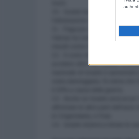
morti.
authenti
10. Israele ha fallito gli obiettivi
l'eliminazione totale di Hamas a 
11. Paga per aver commesso crimin
Hamas ha commesso durante il ma
missili contro Israele, ognuno dei
12. Il costo di questa guerra pe
uccidere oltre 400 soldati israel
nazionale di Israele è aumentato
stata danneggiata. Si stima che l'
il 20% a causa della guerra.
13. Anche se Israele avrà un po'
affrontare le altre parti dell'ass
in Cisgiordania, e l'Iran.
14. Israele inizierà a ritirare le