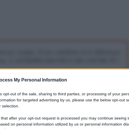
iti per sempre. Il tuo contributo fa la differenza:
mazione. L'ANTIDIPLOMATICO SEI ANCHE TU!
ocess My Personal Information
a 5€
Dona 15€
Scegli importo
to opt-out of the sale, sharing to third parties, or processing of your per
formation for targeted advertising by us, please use the below opt-out s
 selection.
Israel
 that after your opt-out request is processed you may continue seeing i
ased on personal information utilized by us or personal information dis