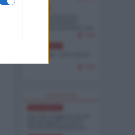
EUROPA
Mosca: le esercitazioni
nucleari di Germania e
Francia sono il preludio a una
guerra contro la Russia
7645
NORD-AMERICA
Chris Hedges - Don Corleone
Trump
7220
WORLD AFFAIRS
NORD-AMERICA
Iran-USA, scoppia il caso dei
dati manipolati: il nuovo
metodo del Pentagono per
minimizzare le perdite