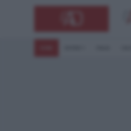
HOME
ESTERI
ITALIA
CUL