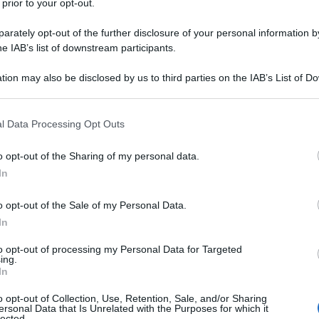
 prior to your opt-out.
retto a combattere una guerra dopo l'altra per
el 1948, 1967 e 1973. Ha combattuto contro
rately opt-out of the further disclosure of your personal information by
he IAB’s list of downstream participants.
06.
. L'accordo di pace appena concluso con Hamas è
tion may also be disclosed by us to third parties on the IAB’s List of 
er Hamas e una perdita per Israele. Non c'è da
 that may further disclose it to other third parties.
a festeggiando.
 that this website/app uses one or more Google services and may gath
l Data Processing Opt Outs
including but not limited to your visit or usage behaviour. You may click 
in questa guerra:
 to Google and its third-party tags to use your data for below specifi
o opt-out of the Sharing of my personal data.
ogle consent section.
In
mondiale contro Israele.
naia di prigionieri palestinesi, molti dei quali
o opt-out of the Sale of my Personal Data.
In
i uccisi, ma saranno sostituiti da altri.
to opt-out of processing my Personal Data for Targeted
ing.
enti sono stati uccisi, secondo quanto riportato
In
to la sua ala combattente, che ora conta 12.000
o opt-out of Collection, Use, Retention, Sale, and/or Sharing
ersonal Data that Is Unrelated with the Purposes for which it
lected.