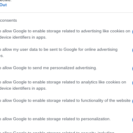
le è disposto a rinunciare a enormi quantità per
Out
cambio.
lio che il massacro del 7 ottobre 2023 ha portato a
consents
sraele è più debole oggi di quanto non fosse il 6
o allow Google to enable storage related to advertising like cookies on
evice identifiers in apps.
vvero.
o allow my user data to be sent to Google for online advertising
ata distrutta, il mondo sta per fornire enormi
s.
evedere che una parte significativa di queste
to allow Google to send me personalized advertising.
e casse di Hamas.
are Gaza. L'UNRWA rimarrà come prima.
o allow Google to enable storage related to analytics like cookies on
attura tra Israele e gli Stati Uniti.
evice identifiers in apps.
asciare solo tre ostaggi. Subito dopo dovrà rilasciare
o allow Google to enable storage related to functionality of the website
ase dell'accordo, saranno rilasciati solo 33 ostaggi in
cambiare altri prigionieri palestinesi detenuti da
, al termine della prima fase dell'accordo, Hamas
o allow Google to enable storage related to personalization.
 30 ostaggi, alcuni dei quali potrebbero essere già
o allow Google to enable storage related to security, including