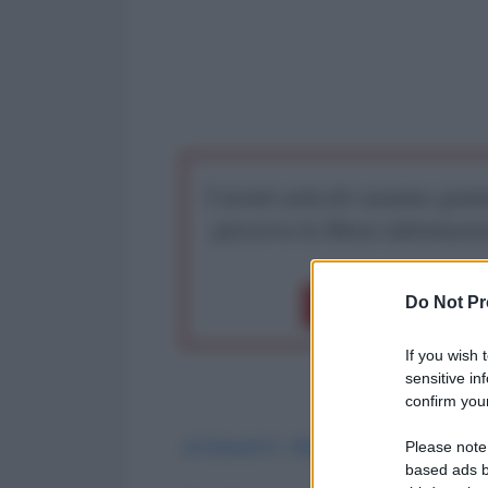
I nostri articoli saranno gratu
preserva la libera infor
Do Not Pr
Dona 1€
Don
If you wish 
sensitive in
confirm your
di David K. Rees
*
- The Times of 
Please note
based ads b