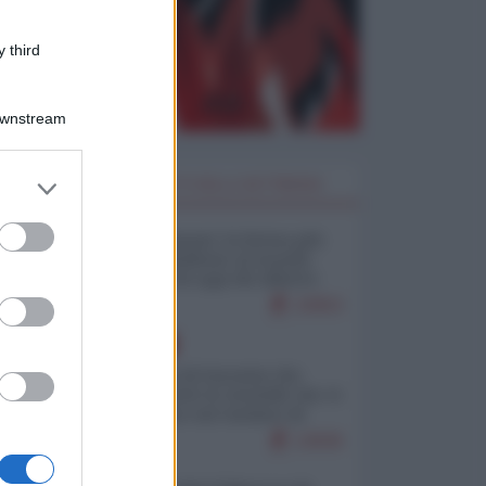
 third
Downstream
er and store
I PIÙ LETTI DELLA SETTIMANA
to grant or
ed purposes
Restare umani: la forma più
alta di ribellione al mondo
distopico di oggi (di Alberto
Bradanini)
23053
EUROPA
La mappa di Eurostat che
smonta tutte le storielle che vi
raccontano sul turismo di
massa
13636