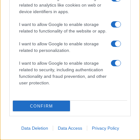
Cina si è presa il futuro dell'IA" (VIDEO)
related to analytics like cookies on web or
device identifiers in apps.
24 Giugno 2026 08:00
I want to allow Google to enable storage
related to functionality of the website or app.
#
RETHINK.POWER
I want to allow Google to enable storage
related to personalization.
di Alessandro Bartoloni
I want to allow Google to enable storage
related to security, including authentication
functionality and fraud prevention, and other
user protection.
Come finirebbe una guerra tra UE e
Russia? Tre scenari per il 2030 (e le
CONFIRM
alternative alla linea dura)
20 Luglio 2026 10:00
Data Deletion
Data Access
Privacy Policy