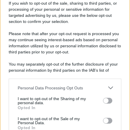
If you wish to opt-out of the sale, sharing to third parties, or
processing of your personal or sensitive information for
targeted advertising by us, please use the below opt-out
section to confirm your selection.
Please note that after your opt-out request is processed you
may continue seeing interest-based ads based on personal
information utilized by us or personal information disclosed to
third parties prior to your opt-out.
You may separately opt-out of the further disclosure of your
personal information by third parties on the IAB’s list of
downstream participants.
Personal Data Processing Opt Outs
This information may also be disclosed by us to third parties
on the IAB’s List of Downstream Participants that may further
I want to opt-out of the Sharing of my
disclose it to other third parties.
personal data.
Opted In
Please note that this website/app uses one or more Google
services and may gather and store information including but
I want to opt-out of the Sale of my
Personal Data.
not limited to your visit or usage behaviour. You may click to
Opted In
grant or deny consent to Google and its third-party tags to