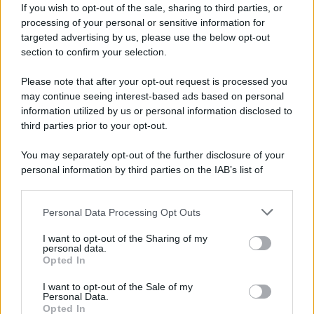
If you wish to opt-out of the sale, sharing to third parties, or
processing of your personal or sensitive information for
targeted advertising by us, please use the below opt-out
section to confirm your selection.
Please note that after your opt-out request is processed you
Registro di ispezione di un drone
may continue seeing interest-based ads based on personal
intelligente
information utilized by us or personal information disclosed to
third parties prior to your opt-out.
30 Luglio 2026 09:00
You may separately opt-out of the further disclosure of your
personal information by third parties on the IAB’s list of
downstream participants.
#
LA
BELT
AND
ROAD
INITIATIVE
Personal Data Processing Opt Outs
This information may also be disclosed by us to third parties
on the IAB’s List of Downstream Participants that may further
I want to opt-out of the Sharing of my
disclose it to other third parties.
personal data.
Opted In
Please note that this website/app uses one or more Google
services and may gather and store information including but
I want to opt-out of the Sale of my
Personal Data.
not limited to your visit or usage behaviour. You may click to
Opted In
grant or deny consent to Google and its third-party tags to